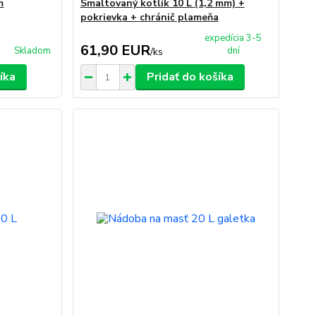
m
Smaltovaný kotlík 10 L (1,2 mm) +
pokrievka + chránič plameňa
expedícia 3-5
61,90 EUR
Skladom
dní
/
ks
íka
Pridať do košíka