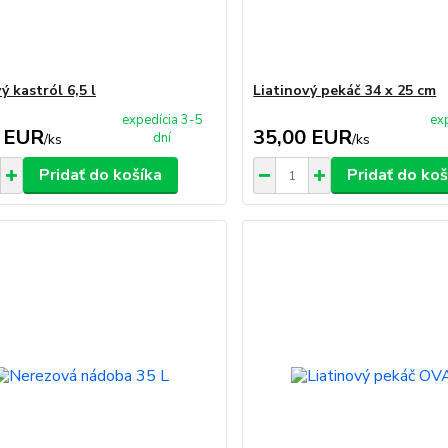
ý kastról 6,5 l
Liatinový pekáč 34 x 25 cm
expedícia 3-5
ex
 EUR
35,00 EUR
dní
/
ks
/
ks
Pridať do košíka
Pridať do koš