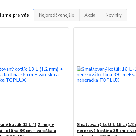
i sme pre vás
Najpredávanejšie
Akcia
Novinky
aný kotlík 13 L (1,2 mm) +
Smaltovaný kotlík 16 L (1,2
á kotlina 36 cm + vareška a
nerezová kotlina 39 cm + va