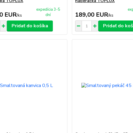
čka TOPLUX
naberačka TOPLUX
expedícia 3-5
ex
00 EUR
189,00 EUR
dní
/
ks
/
ks
Pridať do košíka
Pridať do koš