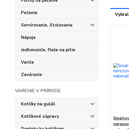
Formy na pečenie
Pečenie
Vybral
Servírovanie, Stolovanie
Nápoje
Jedlonosiče, fľaše na pitie
Variče
Zaváranie
VARENIE V PRÍRODE
Kotlíky na guláš
Kotlíkové súpravy
Smaltov
nerezov
Doplnky ku kotlíkom