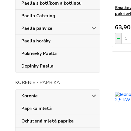
Paella s kotlíkom a kotlinou
Smaltov
pokriev
Paella Catering
63,90
Paella panvice
Paella horáky
Pokrievky Paella
Doplnky Paella
KORENIE - PAPRIKA
Korenie
Paprika mletá
Ochutená mletá paprika