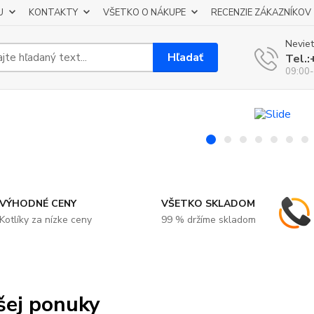
U
KONTAKTY
VŠETKO O NÁKUPE
RECENZIE ZÁKAZNÍKOV
Neviet
Hľadať
Tel.
09:00-
VÝHODNÉ CENY
VŠETKO SKLADOM
Kotlíky za nízke ceny
99 % držíme skladom
šej ponuky