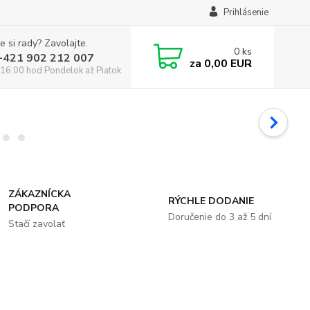
Prihlásenie
e si rady? Zavolajte.
0
ks
:+421 902 212 007
za
0,00 EUR
16:00 hod Pondelok až Piatok
ZÁKAZNÍCKA
RÝCHLE DODANIE
PODPORA
Doručenie do 3 až 5 dní
Stačí zavolať