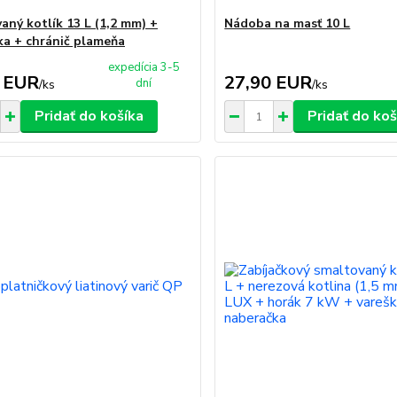
aný kotlík 13 L (1,2 mm) +
Nádoba na masť 10 L
ka + chránič plameňa
expedícia 3-5
 EUR
27,90 EUR
dní
/
ks
/
ks
Pridať do košíka
Pridať do koš