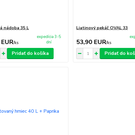
á nádoba 35 L
Liatinový pekáč OVAL 33
expedícia 3-5
ex
 EUR
53,90 EUR
dní
/
ks
/
ks
Pridať do košíka
Pridať do koš