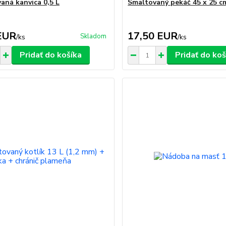
aná kanvica 0,5 L
Smaltovaný pekáč 45 x 25 c
EUR
17,50 EUR
Skladom
/
ks
/
ks
Pridať do košíka
Pridať do koš