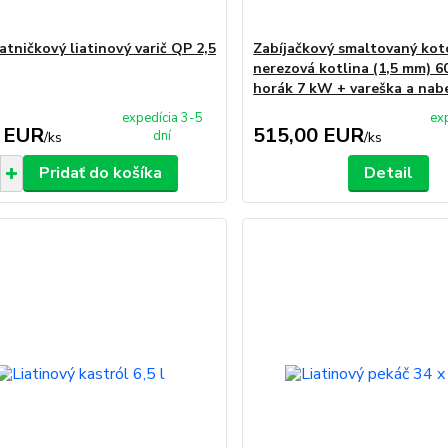
atničkový liatinový varič QP 2,5
Zabíjačkový smaltovaný koto
nerezová kotlina (1,5 mm) 6
horák 7 kW + vareška a nab
expedícia 3-5
ex
 EUR
515,00 EUR
dní
/
ks
/
ks
Pridať do košíka
Detail