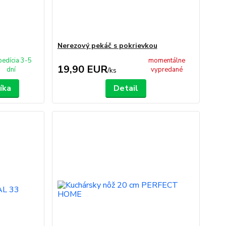
Nerezový pekáč s pokrievkou
pedícia 3-5
momentálne
19,90 EUR
dní
vypredané
/
ks
íka
Detail