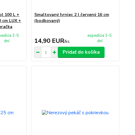
l 100 L +
Smaltovaný hrniec 2 l červený 16 cm
0 cm LUX +
(bodkovaný)
eračka
pedícia 3-5
expedícia 3-5
14,90 EUR
dní
dní
/
ks
Pridať do košíka