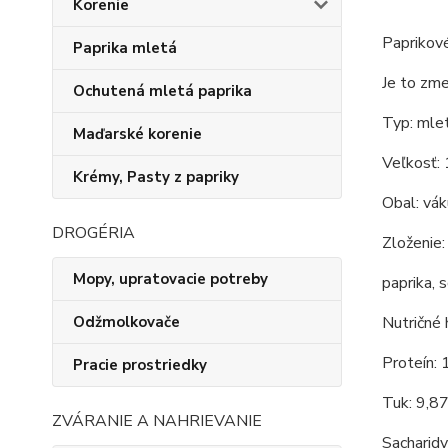
Korenie
Paprikové
Paprika mletá
Je to zme
Ochutená mletá paprika
Typ: mlet
Maďarské korenie
Veľkosť:
Krémy, Pasty z papriky
Obal: vá
DROGÉRIA
Zloženie:
Mopy, upratovacie potreby
paprika, 
Odžmolkovače
Nutričné 
Proteín: 
Pracie prostriedky
Tuk: 9,8
ZVÁRANIE A NAHRIEVANIE
Sacharidy