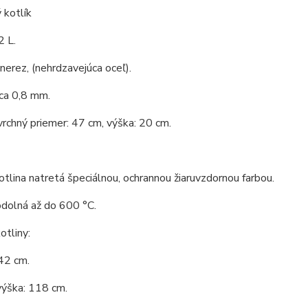
 kotlík
2 L.
 nerez, (nehrdzavejúca oceľ).
ca 0,8 mm.
vrchný priemer: 47 cm, výška: 20 cm.
tlina natretá špeciálnou, ochrannou žiaruvzdornou farbou.
odolná až do 600 °C.
tliny:
42 cm.
výška: 118 cm.