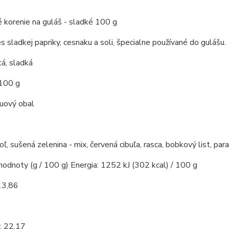
 korenie na guláš - sladké 100 g
s sladkej papriky, cesnaku a soli, špecialne používané do gulášu.
á, sladká
 100 g
kuový obal
soľ, sušená zelenina - mix, červená cibuľa, rasca, bobkový list, par
hodnoty (g / 100 g) Energia: 1252 kJ (302 kcal) / 100 g
13,86
7
: 22,17