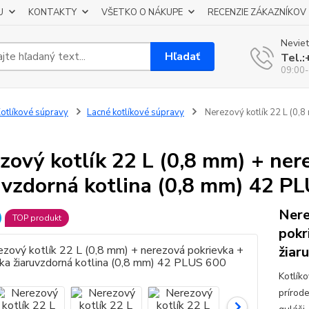
U
KONTAKTY
VŠETKO O NÁKUPE
RECENZIE ZÁKAZNÍKOV
Neviet
Hľadať
Tel.
09:00-
otlíkové súpravy
Lacné kotlíkové súpravy
Nerezový kotlík 22 L (0,8
zový kotlík 22 L (0,8 mm) + ner
uvzdorná kotlina (0,8 mm) 42 P
Nere
TOP produkt
pokr
žiar
Kotlík
prírod