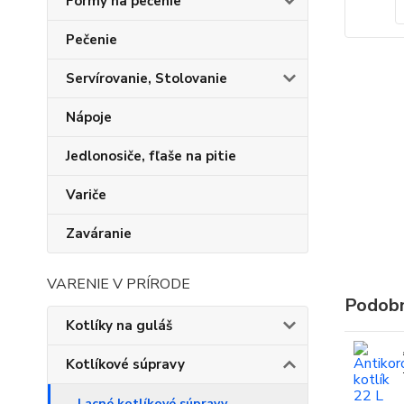
Formy na pečenie
Pečenie
Servírovanie, Stolovanie
Nápoje
Jedlonosiče, fľaše na pitie
Variče
Zaváranie
VARENIE V PRÍRODE
Podobn
Kotlíky na guláš
Kotlíkové súpravy
Lacné kotlíkové súpravy