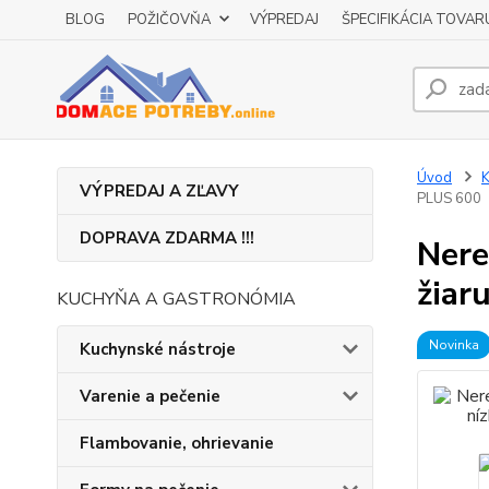
BLOG
POŽIČOVŇA
VÝPREDAJ
ŠPECIFIKÁCIA TOVAR
Úvod
K
VÝPREDAJ A ZĽAVY
PLUS 600
DOPRAVA ZDARMA !!!
Nere
žiar
KUCHYŇA A GASTRONÓMIA
Novinka
Kuchynské nástroje
Varenie a pečenie
Flambovanie, ohrievanie