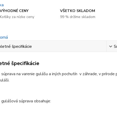
VÝHODNÉ CENY
VŠETKO SKLADOM
Kotlíky za nízke ceny
99 % držíme skladom
etné špecifikácie
S
tné špecifikácie
 súprava na varenie gulášu a iných pochutín v záhrade, v prírode 
láši.
 gulášová súprava obsahuje: