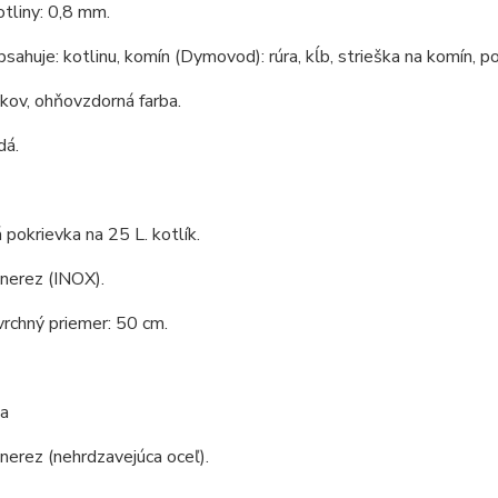
tliny: 0,8 mm.
bsahuje: kotlinu, komín (Dymovod): rúra, kĺb, strieška na komín, po
 kov, ohňovzdorná farba.
dá.
pokrievka na 25 L. kotlík.
 nerez (INOX).
vrchný priemer: 50 cm.
a
 nerez (nehrdzavejúca oceľ).