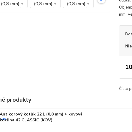
guláši
Objem:
mm. Veľ
Dos
Nie
10
Číslo p
é produkty
Antikorový kotlík 22 L (0,8 mm) + kovová
kotlina 42 CLASSIC (KOV)