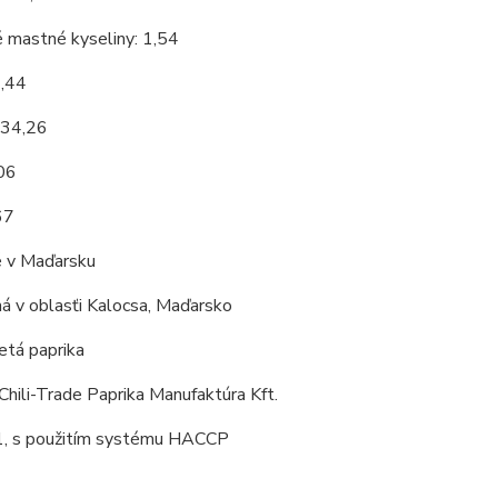
 mastné kyseliny: 1,54
9,44
 34,26
,06
67
 v Maďarsku
á v oblasťi Kalocsa, Maďarsko
tá paprika
Chili-Trade Paprika Manufaktúra Kft.
, s použitím systému HACCP