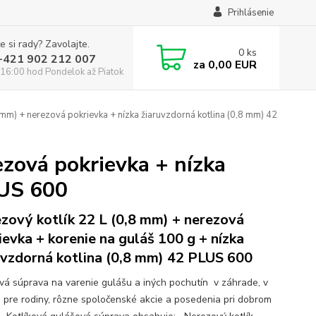
Prihlásenie
e si rady? Zavolajte.
0
ks
:+421 902 212 007
za
0,00 EUR
16:00 hod Pondelok až Piatok
 mm) + nerezová pokrievka + nízka žiaruvzdorná kotlina (0,8 mm) 42
ezová pokrievka + nízka
LUS 600
zový kotlík 22 L (0,8 mm) + nerezová
ievka + korenie na guláš 100 g + nízka
uvzdorná kotlina (0,8 mm) 42 PLUS 600
ová súprava na varenie gulášu a iných pochutín v záhrade, v
e pre rodiny, rôzne spoločenské akcie a posedenia pri dobrom