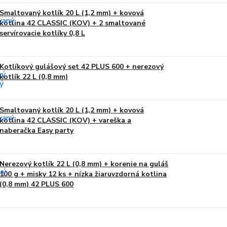
Smaltovaný kotlík 20 L (1,2 mm) + kovová
kotlina 42 CLASSIC (KOV) + 2 smaltované
servírovacie kotlíky 0,8 L
Kotlíkový gulášový set 42 PLUS 600 + nerezový
kotlík 22 L (0,8 mm)
Smaltovaný kotlík 20 L (1,2 mm) + kovová
kotlina 42 CLASSIC (KOV) + vareška a
naberačka Easy party
Nerezový kotlík 22 L (0,8 mm) + korenie na guláš
100 g + misky 12 ks + nízka žiaruvzdorná kotlina
(0,8 mm) 42 PLUS 600