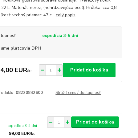
. Kotlíková gulášová súprava obsahuje: Nerezový kotlík
 22 L. Materiál: nerez, (nehrdzavejúca oceľ). Hrúbka: cca 0,8
kosť: vrchný priemer: 47 c...
celý popis
tupnosť
expedícia 3-5 dní
 sme platcovia DPH
4,00 EUR
Pridať do košíka
/
ks
roduktu:
08220842600
Strážiť cenu / dostupnosť
Pridať do košíka
expedícia 3-5 dní
99,00 EUR
/
ks