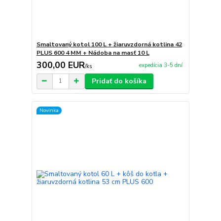
Smaltovaný kotol 100 L + žiaruvzdorná kotlina 42
PLUS 600 4 MM + Nádoba na masť 10 L
300,00 EUR
expedícia 3-5 dní
/
ks
Pridať do košíka
Novinka