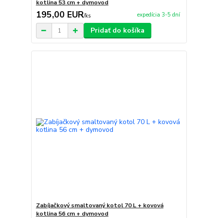
kotlina 53 cm + dymovod
195,00 EUR
expedícia 3-5 dní
/
ks
Pridať do košíka
Zabíjačkový smaltovaný kotol 70 L + kovová
kotlina 56 cm + dymovod