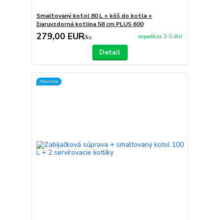
Smaltovaný kotol 80 L + kôš do kotla +
žiaruvzdorná kotlina 58 cm PLUS 600
279,00 EUR
expedícia 3-5 dní
/
ks
Detail
Novinka