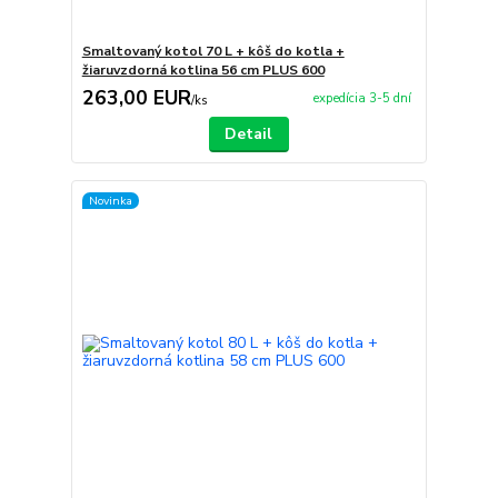
Smaltovaný kotol 70 L + kôš do kotla +
žiaruvzdorná kotlina 56 cm PLUS 600
263,00 EUR
expedícia 3-5 dní
/
ks
Detail
Novinka