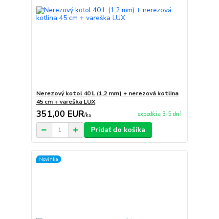
Nerezový kotol 40 L (1,2 mm) + nerezová kotlina
45 cm + vareška LUX
351,00 EUR
expedícia 3-5 dní
/
ks
Pridať do košíka
Novinka