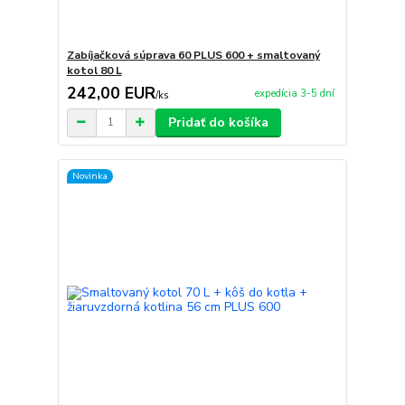
Zabíjačková súprava 60 PLUS 600 + smaltovaný
kotol 80 L
242,00 EUR
expedícia 3-5 dní
/
ks
Pridať do košíka
Novinka