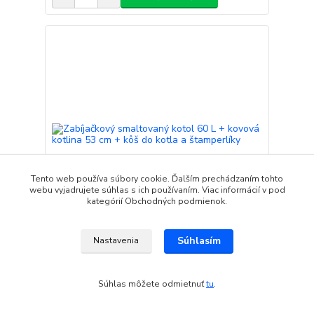
Tento web používa súbory cookie. Ďalším prechádzaním tohto
webu vyjadrujete súhlas s ich používaním. Viac informácií v pod
kategórií Obchodných podmienok.
Súhlasím
Nastavenia
Zabíjačkový smaltovaný kotol 60 L + kovová
kotlina 53 cm + kôš do kotla a štamperlíky
216,00 EUR
expedícia 3-5 dní
/
ks
Súhlas môžete odmietnuť
tu
.
Detail