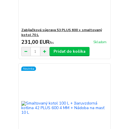
Zabíjačková súprava 53 PLUS 600 + smaltovaný
kotol 70 L
231,00 EUR
Skladom
/
ks
Pridať do košíka
Novinka