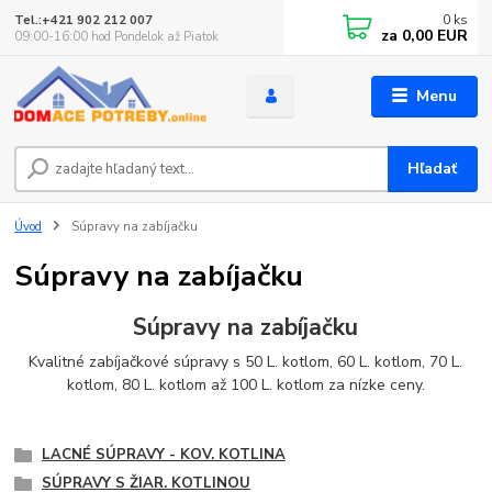
0
ks
Tel.:+421 902 212 007
za
0,00 EUR
09:00-16:00 hod Pondelok až Piatok
Menu
Hľadať
Úvod
Súpravy na zabíjačku
Súpravy na zabíjačku
Súpravy na zabíjačku
Kvalitné zabíjačkové súpravy s 50 L. kotlom, 60 L. kotlom, 70 L.
kotlom, 80 L. kotlom až 100 L. kotlom za nízke ceny.
LACNÉ SÚPRAVY - KOV. KOTLINA
SÚPRAVY S ŽIAR. KOTLINOU