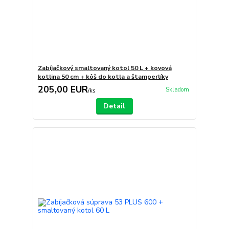
Zabíjačkový smaltovaný kotol 50 L + kovová
kotlina 50 cm + kôš do kotla a štamperlíky
205,00 EUR
Skladom
/
ks
Detail