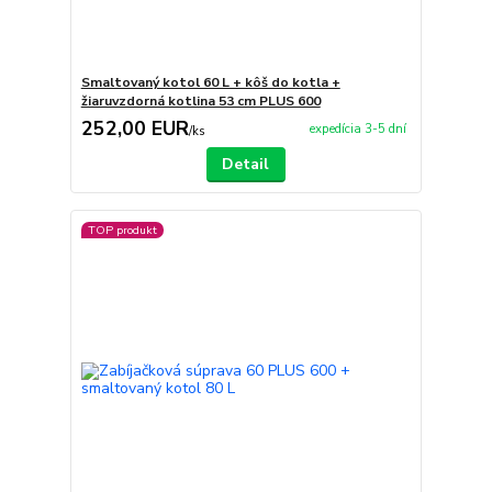
Smaltovaný kotol 60 L + kôš do kotla +
žiaruvzdorná kotlina 53 cm PLUS 600
252,00 EUR
expedícia 3-5 dní
/
ks
Detail
TOP produkt