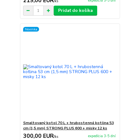
219,00 EUR
expedícia 3-5 dní
/
ks
Pridať do košíka
Novinka
Smaltovaný kotol 70 L + hrubostenná kotlina 53
cm (1,5 mm) STRONG PLUS 600 + misky 12 ks
300,00 EUR
expedícia 3-5 dní
/
ks