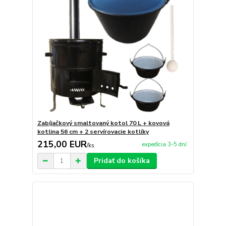
Zabíjačkový smaltovaný kotol 70 L + kovová
kotlina 56 cm + 2 servírovacie kotlíky
215,00 EUR
expedícia 3-5 dní
/
ks
Pridať do košíka