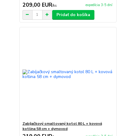
209,00 EUR
expedícia 3-5 dní
/
ks
Pridať do košíka
Zabíjačkový smaltovaný kotol 80 L + kovová
kotlina 58 cm + dymovod