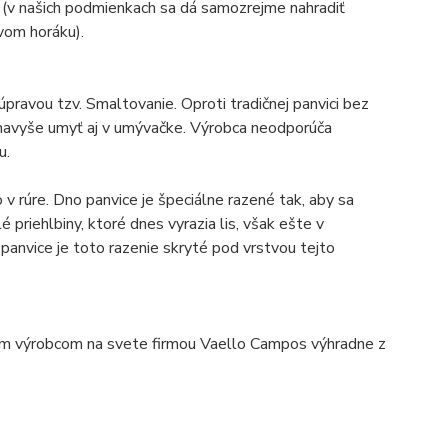
 (v našich podmienkach sa dá samozrejme nahradiť
vom horáku).
pravou tzv. Smaltovanie. Oproti tradičnej panvici bez
 navyše umyť aj v umývačke. Výrobca neodporúča
u.
v rúre. Dno panvice je špeciálne razené tak, aby sa
priehlbiny, ktoré dnes vyrazia lis, však ešte v
anvice je toto razenie skryté pod vrstvou tejto
ím výrobcom na svete firmou Vaello Campos výhradne z