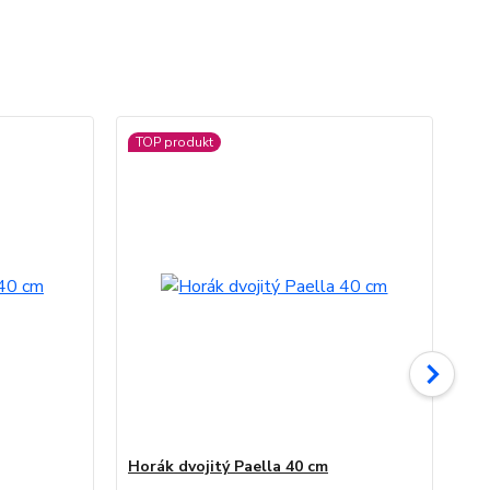
TOP produkt
Horák dvojitý Paella 40 cm
Ne
TO