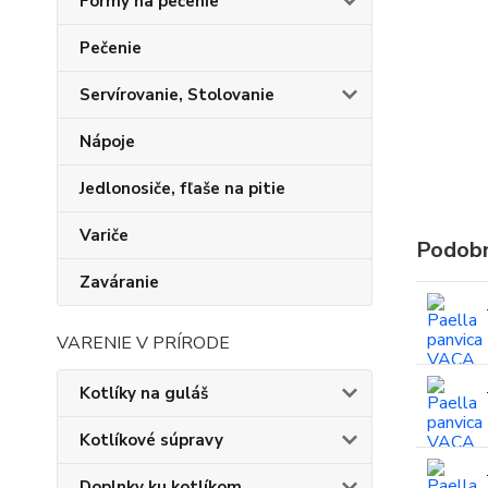
Formy na pečenie
Pečenie
Servírovanie, Stolovanie
Nápoje
Jedlonosiče, fľaše na pitie
Variče
Podobn
Zaváranie
VARENIE V PRÍRODE
Kotlíky na guláš
Kotlíkové súpravy
Doplnky ku kotlíkom