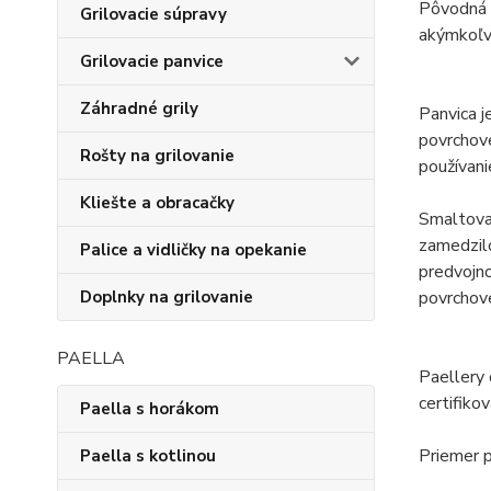
Pôvodná o
Grilovacie súpravy
akýmkoľve
Grilovacie panvice
Záhradné grily
Panvica j
povrchove
Rošty na grilovanie
používani
Kliešte a obracačky
Smaltovan
zamedzilo
Palice a vidličky na opekanie
predvojno
Doplnky na grilovanie
povrchove
PAELLA
Paellery
certifiko
Paella s horákom
Priemer p
Paella s kotlinou