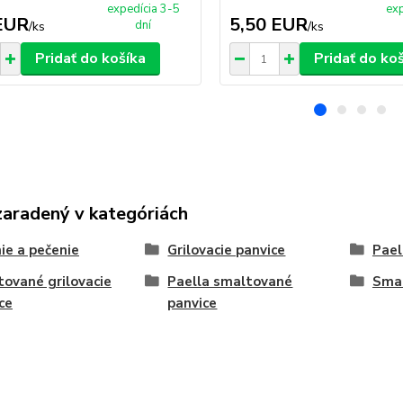
expedícia 3-5
exp
EUR
5,50 EUR
dní
/
ks
/
ks
Pridať do košíka
Pridať do ko
zaradený v kategóriách
ie a pečenie
Grilovacie panvice
Pael
ované grilovacie
Paella smaltované
Smal
ce
panvice