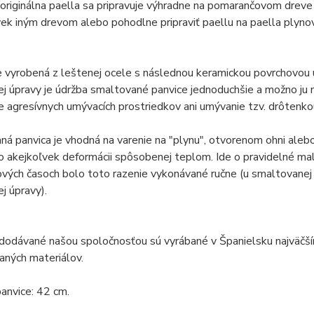
riginálna paella sa pripravuje výhradne na pomarančovom dreve
k iným drevom alebo pohodlne pripraviť paellu na paella plyno
e vyrobená z leštenej ocele s následnou keramickou povrchovou ú
j úpravy je údržba smaltované panvice jednoduchšie a možno ju
e agresívnych umývacích prostriedkov ani umývanie tzv. drôtenko
á panvica je vhodná na varenie na "plynu", otvorenom ohni alebo 
 akejkoľvek deformácii spôsobenej teplom. Ide o pravidelné malé 
vých časoch bolo toto razenie vykonávané ručne (u smaltovanej p
j úpravy).
 dodávané našou spoločnosťou sú vyrábané v Španielsku najväčš
vaných materiálov.
anvice: 42 cm.