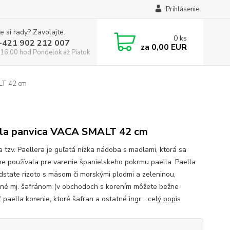
Prihlásenie
e si rady? Zavolajte.
0
ks
:+421 902 212 007
za
0,00 EUR
16:00 hod Pondelok až Piatok
LT 42 cm
la panvica VACA SMALT 42 cm
a tzv. Paellera je guľatá nízka nádoba s madlami, ktorá sa
e používala pre varenie španielskeho pokrmu paella. Paella
odstate rizoto s mäsom či morskými plodmi a zeleninou,
né mj. šafránom (v obchodoch s korením môžete bežne
 paella korenie, ktoré šafran a ostatné ingr...
celý popis