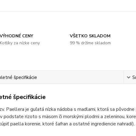
VÝHODNÉ CENY
VŠETKO SKLADOM
Kotlíky za nízke ceny
99 % držíme skladom
etné špecifikácie
S
tné špecifikácie
zv. Paellera je guľatá nízka nádoba s madlami, ktorá sa pôvodne
 v podstate rizoto s mäsom či morskými plodmi a zeleninou, ko
úpiť paella korenie, ktoré šafran a ostatné ingrediencie nahradí).