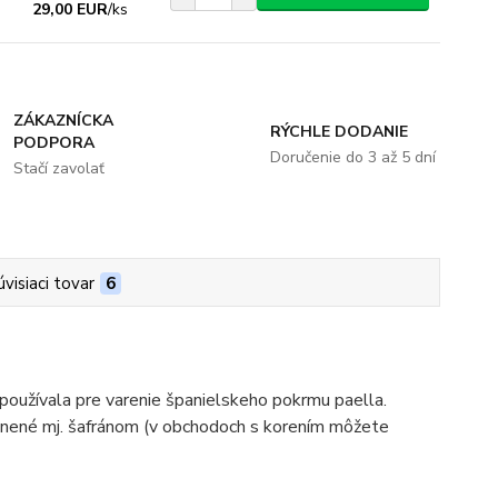
29,00 EUR
/
ks
ZÁKAZNÍCKA
RÝCHLE DODANIE
PODPORA
Doručenie do 3 až 5 dní
Stačí zavolať
úvisiaci tovar
6
 používala pre varenie španielskeho pokrmu paella.
renené mj. šafránom (v obchodoch s korením môžete