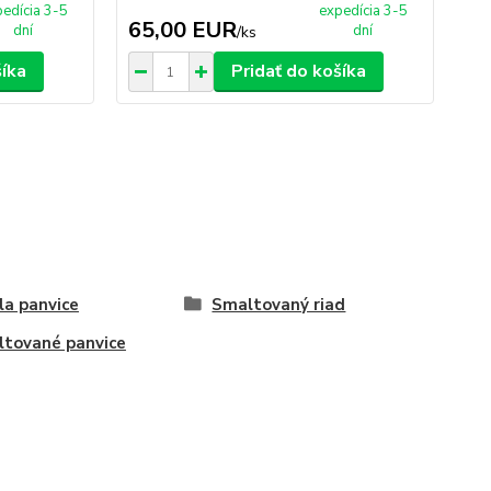
edícia 3-5
expedícia 3-5
65,00 EUR
1
dní
dní
/
ks
šíka
Pridať do košíka
la panvice
Smaltovaný riad
tované panvice