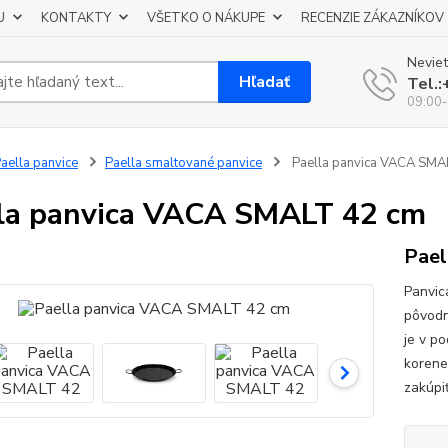
U
KONTAKTY
VŠETKO O NÁKUPE
RECENZIE ZÁKAZNÍKOV
Neviet
Hľadať
Tel.
09:00-
aella panvice
Paella smaltované panvice
Paella panvica VACA SMA
la panvica VACA SMALT 42 cm
Pael
Panvic
pôvodn
je v p
korene
zakúpiť