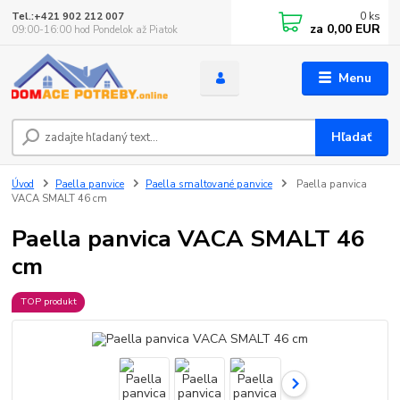
0
ks
Tel.:+421 902 212 007
za
0,00 EUR
09:00-16:00 hod Pondelok až Piatok
Menu
Hľadať
Úvod
Paella panvice
Paella smaltované panvice
Paella panvica
VACA SMALT 46 cm
Paella panvica VACA SMALT 46
cm
TOP produkt