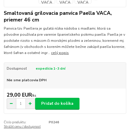
Smaltovaná grilovacia panvica Paella VACA,
priemer 46 cm
Panvica tzv. Paellera je guľatá nízka nádoba s madlami, ktorá sa
pôvodne používala pre varenie španielskeho pokrmu paella. Paella je v
podstate rizoto s mäsom či morskými plodmi a zeleninou, korenené mj.
šafránom (v obchodoch s korením môžete bežne zakúpiť paella korenie,
ktoré šafran a ostatné ingr...
celý popis
Dostupnosť
expedícia 1-3 dní
Nie sme platcovia DPH
29,00 EUR
/
ks
Pridať do košíka
Číslo produktu:
P0246
Strážiť cenu / dostupnosť