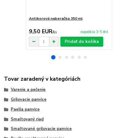
Antikorová naberačka 350 ml
Varecha 50 
9,50 EUR
3,90 EU
expedícia 3-5 dní
/
ks
Pridať do košíka
Tovar zaradený v kategóriách
Varenie a pečenie
Grilovacie panvice
Paella panvice
Smaltovaný riad
Smaltované grilovacie panvice