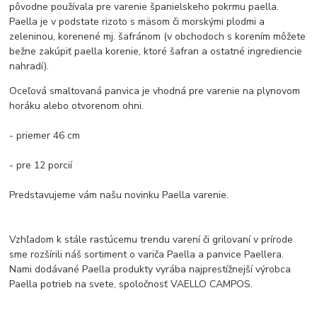
pôvodne používala pre varenie španielskeho pokrmu paella.
Paella je v podstate rizoto s mäsom či morskými plodmi a
zeleninou, korenené mj. šafránom (v obchodoch s korením môžete
bežne zakúpiť paella korenie, ktoré šafran a ostatné ingrediencie
nahradí).
Oceľová smaltovaná panvica je vhodná pre varenie na plynovom
horáku alebo otvorenom ohni.
- priemer 46 cm
- pre 12 porcií
Predstavujeme vám našu novinku Paella varenie.
Vzhľadom k stále rastúcemu trendu varení či grilovaní v prírode
sme rozšírili náš sortiment o variča Paella a panvice Paellera.
Nami dodávané Paella produkty vyrába najprestížnejší výrobca
Paella potrieb na svete, spoločnosť VAELLO CAMPOS.