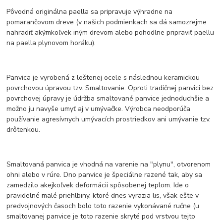
Pôvodná originálna paella sa pripravuje výhradne na
pomarančovom dreve (v našich podmienkach sa dá samozrejme
nahradiť akýmkoľvek iným drevom alebo pohodlne pripraviť paellu
na paella plynovom horáku).
Panvica je vyrobená z leštenej ocele s následnou keramickou
povrchovou úpravou tzv. Smaltovanie. Oproti tradičnej panvici bez
povrchovej úpravy je údržba smaltované panvice jednoduchšie a
možno ju navyše umyť aj v umývačke. Výrobca neodporúča
používanie agresívnych umývacích prostriedkov ani umývanie tzv.
drôtenkou.
Smaltovaná panvica je vhodná na varenie na "plynu", otvorenom
ohni alebo v rúre. Dno panvice je špeciálne razené tak, aby sa
zamedzilo akejkoľvek deformácii spôsobenej teplom. Ide o
pravidelné malé priehlbiny, ktoré dnes vyrazia lis, však ešte v
predvojnových časoch bolo toto razenie vykonávané ručne (u
smaltovanej panvice je toto razenie skryté pod vrstvou tejto