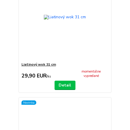
Liatinový wok 31 cm
momentálne
29,90 EUR
vypredané
/
ks
Detail
Novinka