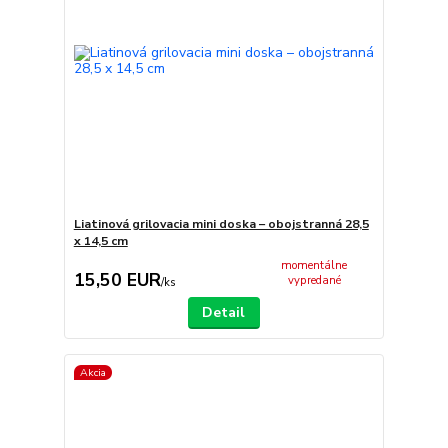
Liatinová grilovacia mini doska – obojstranná 28,5
x 14,5 cm
momentálne
15,50 EUR
vypredané
/
ks
Detail
Akcia