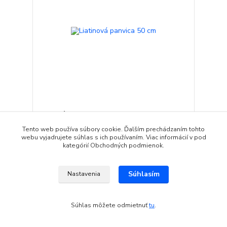
Liatinová panvica 50 cm
69,90 EUR
momentálne
Tento web používa súbory cookie. Ďalším prechádzaním tohto
65,00 EUR
vypredané
/
ks
webu vyjadrujete súhlas s ich používaním. Viac informácií v pod
kategórií Obchodných podmienok.
Detail
Súhlasím
Nastavenia
Novinka
Súhlas môžete odmietnuť
tu
.