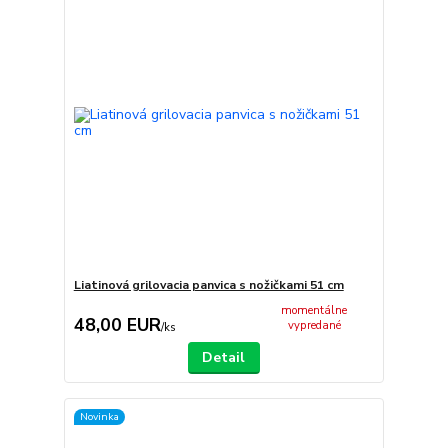
Liatinová grilovacia panvica s nožičkami 51 cm
momentálne
48,00 EUR
vypredané
/
ks
Detail
Novinka