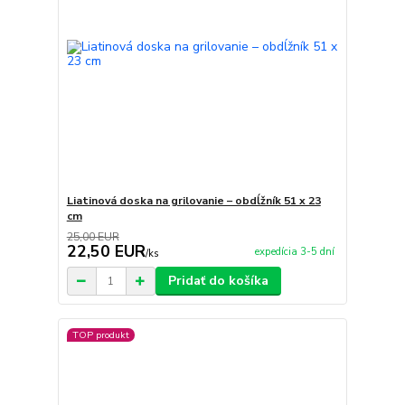
Liatinová doska na grilovanie – obdĺžník 51 x 23
cm
25,00 EUR
22,50 EUR
expedícia 3-5 dní
/
ks
Pridať do košíka
TOP produkt