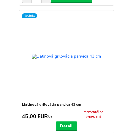
Novinka
Liatinová grilovácia panvica 43 cm
momentálne
45,00 EUR
vypredané
/
ks
Detail