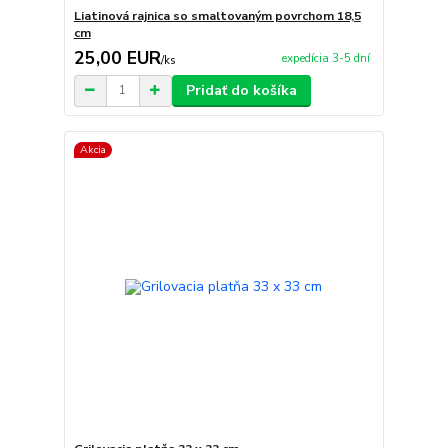
Liatinová rajnica so smaltovaným povrchom 18,5
cm
25,00 EUR
expedícia 3-5 dní
/
ks
Pridať do košíka
Akcia