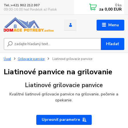
0
ks
Tel.:+421 902 212 007
za
0,00 EUR
09:00-16:00 hod Pondelok až Piatok
Menu
Hľadať
Úvod
Grilovacie panvice
Liatinové grilovacie panvice
Liatinové panvice na grilovanie
Liatinové grilovacie panvice
Kvalitné liatinové grilovacie panvice na grilovanie, pečenie a
opekanie.
Upresniť parametre