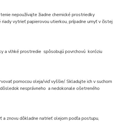
čistenie nepoužívajte žiadne chemické prostriedky
vé riady vytrieť papierovou utierkou, prípadne umyť v čistej
edky a vlhké prostredie spôsobujú povrchovú koróziu
ervovať pomocou oleja/viď vyššie/. Skladujte ich v suchom
e to dôsledok nesprávneho a nedokonale ošetreného
umyť a znovu dôkladne natrieť olejom podľa postupu,