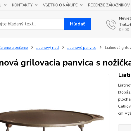
U
KONTAKTY
VŠETKO O NÁKUPE
RECENZIE ZÁKAZNÍKOV
Neviet
Hľadať
Tel.
09:00-
arenie a pečenie
Liatinový riad
Liatinové panvice
Liatinová grilo
inová grilovacia panvica s nožič
Liat
Liatin
klobás
plocha
Celkov
cm Výšk