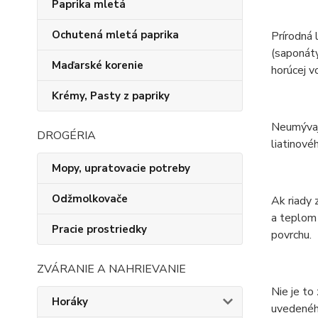
Paprika mletá
Ochutená mletá paprika
Prírodná 
(saponáty,
Maďarské korenie
horúcej 
Krémy, Pasty z papriky
Neumývajt
DROGÉRIA
liatinovéh
Mopy, upratovacie potreby
Odžmolkovače
Ak riady 
a teplom 
Pracie prostriedky
povrchu.
ZVÁRANIE A NAHRIEVANIE
Nie je to
Horáky
uvedenéh