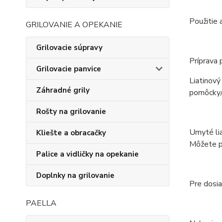
Použitie 
GRILOVANIE A OPEKANIE
Grilovacie súpravy
Príprava 
Grilovacie panvice
Liatinový
Záhradné grily
pomôcky/d
Rošty na grilovanie
Umyté lia
Kliešte a obracačky
Môžete po
Palice a vidličky na opekanie
Doplnky na grilovanie
Pre dosi
PAELLA