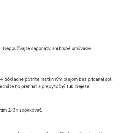
de. Nepoužívajte saponáty, ani hrubé umývacie
v dôkladne potrite rastlinným olejom bez pridanej soli.
necháte ho prehriať a prebytočný tuk zlejete.
itím 2-3x zopakovať.