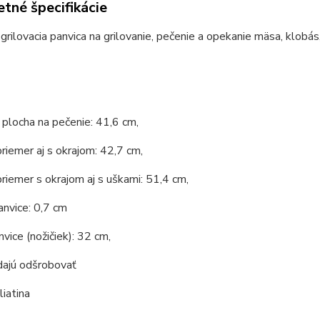
tné špecifikácie
 grilovacia panvica na grilovanie, pečenie a opekanie mäsa, klobás,
 plocha na pečenie: 41,6 cm,
riemer aj s okrajom: 42,7 cm,
riemer s okrajom aj s uškami: 51,4 cm,
nvice: 0,7 cm
vice (nožičiek): 32 cm,
dajú odšrobovať
liatina