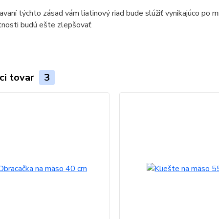
iavaní týchto zásad vám liatinový riad bude slúžiť vynikajúco po 
tnosti budú ešte zlepšovať
ci tovar
3