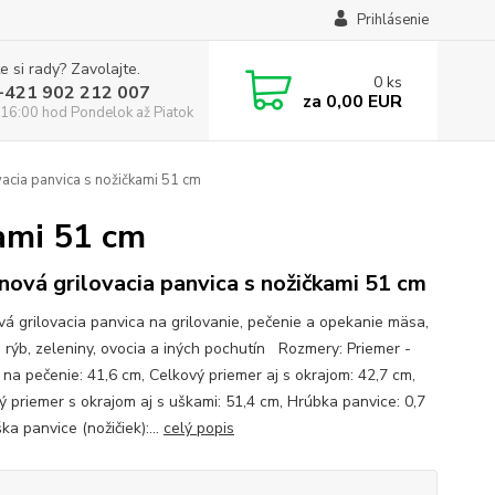
Prihlásenie
e si rady? Zavolajte.
0
ks
:+421 902 212 007
za
0,00 EUR
16:00 hod Pondelok až Piatok
vacia panvica s nožičkami 51 cm
kami 51 cm
inová grilovacia panvica s nožičkami 51 cm
ová grilovacia panvica na grilovanie, pečenie a opekanie mäsa,
, rýb, zeleniny, ovocia a iných pochutín Rozmery: Priemer -
 na pečenie: 41,6 cm, Celkový priemer aj s okrajom: 42,7 cm,
ý priemer s okrajom aj s uškami: 51,4 cm, Hrúbka panvice: 0,7
a panvice (nožičiek):...
celý popis