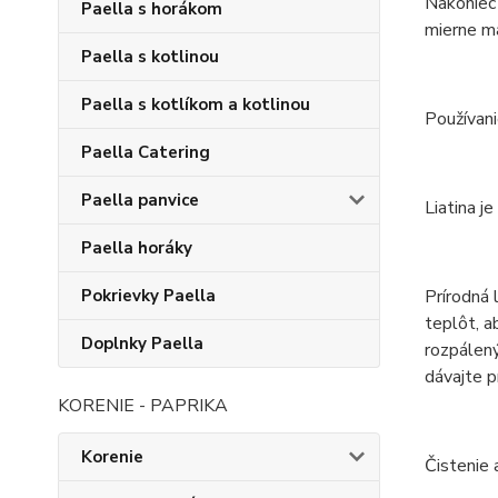
Nakoniec 
Paella s horákom
mierne ma
Paella s kotlinou
Paella s kotlíkom a kotlinou
Používani
Paella Catering
Paella panvice
Liatina j
Paella horáky
Prírodná 
Pokrievky Paella
teplôt, a
Doplnky Paella
rozpálený
dávajte p
KORENIE - PAPRIKA
Korenie
Čistenie 