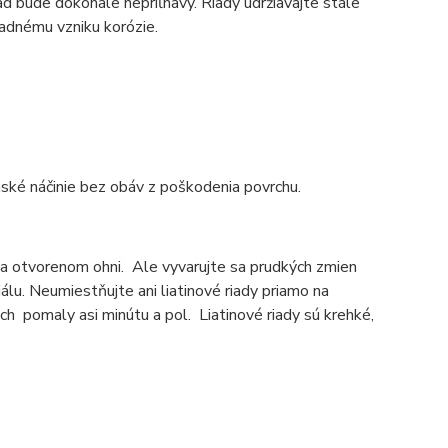
iad bude dokonale nepriľnavý. Riady udržiavajte stále
padnému vzniku korózie.
nské náčinie bez obáv z poškodenia povrchu.
 na otvorenom ohni. Ale vyvarujte sa prudkých zmien
álu. Neumiestňujte ani liatinové riady priamo na
ich pomaly asi minútu a pol. Liatinové riady sú krehké,