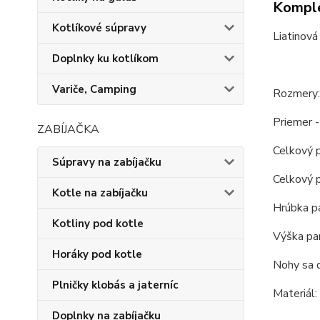
Komple
Kotlíkové súpravy
Liatinová
Doplnky ku kotlíkom
Variče, Camping
Rozmery:
Priemer -
ZABÍJAČKA
Celkový p
Súpravy na zabíjačku
Celkový p
Kotle na zabíjačku
Hrúbka pa
Kotliny pod kotle
Výška pan
Horáky pod kotle
Nohy sa 
Plničky klobás a jaterníc
Materiál: 
Doplnky na zabíjačku