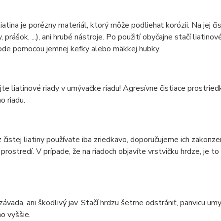
liatina je porézny materiál, ktorý môže podliehať korózii. Na jej 
 prášok, ...), ani hrubé nástroje. Po použití obyčajne stačí liatino
vode pomocou jemnej kefky alebo mäkkej hubky.
e liatinové riady v umývačke riadu! Agresívne čistiace prostri
o riadu.
z čistej liatiny používate iba zriedkavo, doporučujeme ich zakonz
prostredí. V prípade, že na riadoch objavíte vrstvičku hrdze, j
 závada, ani škodlivý jav. Stačí hrdzu šetrne odstrániť, panvicu 
o vyššie.