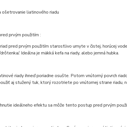
a ošetrovanie liatinového riadu
pred prvým použitím :
 riad pred prvým použitím starostlivo umyte v čistej, horúcej vo
rôtenka/. Ideálna je mäkká kefa na riady, alebo jemná hubka.
tinové riady ihneď poriadne osušte. Potom vnútorný povrch riado
užiť aj stužený tuk, ktorý rozotriete po vnútornej strane riadu, 
ahnutie ideálneho efektu sa môže tento postup pred prvým použ