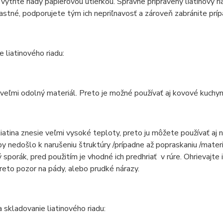
vytrite riady papierovou utierkou. Správne pripravený liatinový r
stné, podporujete tým ich nepriľnavosť a zároveň zabránite prí
e liatinového riadu:
e veľmi odolný materiál. Preto je možné používať aj kovové kuchy
liatina znesie veľmi vysoké teploty, preto ju môžete používať aj
by nedošlo k narušeniu štruktúry /prípadne až popraskaniu /materi
 sporák, pred použitím je vhodné ich predhriať v rúre. Ohrievajte 
reto pozor na pády, alebo prudké nárazy.
a skladovanie liatinového riadu: