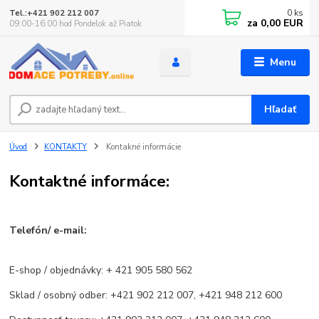
0
ks
Tel.:+421 902 212 007
za
0,00 EUR
09:00-16:00 hod Pondelok až Piatok
Menu
Hľadať
Úvod
KONTAKTY
Kontakné informácie
Kontaktné informáce:
Telefón/ e-mail:
E-shop / objednávky: + 421 905 580 562
Sklad / osobný odber: +421 902 212 007, +421 948 212 600