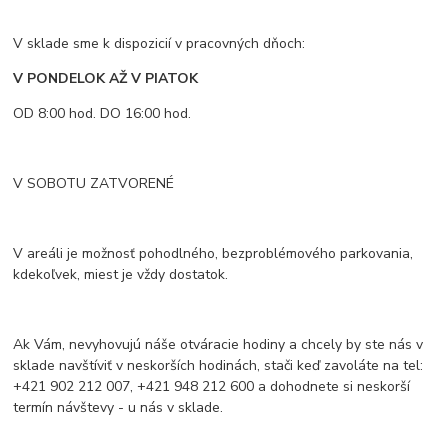
V sklade sme k dispozicií v pracovných dňoch:
V PONDELOK AŽ V PIATOK
OD 8:00 hod. DO 16:00 hod.
V SOBOTU ZATVORENÉ
V areáli je možnosť pohodlného, bezproblémového parkovania,
kdekoľvek, miest je vždy dostatok.
Ak Vám, nevyhovujú náše otváracie hodiny a chcely by ste nás v
sklade navštíviť v neskorších hodinách, stači keď zavoláte na tel:
+421 902 212 007, +421 948 212 600 a dohodnete si neskorší
termín návštevy - u nás v sklade.