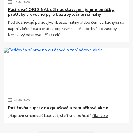
16
.
07
.
2026
Pasírovač ORIGINAL s 3 nadstavcami: jemné omáčky,
pretlaky a ovocné pyré bez zbytočnej námahy
Keď dozrievajú paradajky, ríbezle, maliny alebo černice, kuchyňa sa
naplní vôňou leta a chuťou pripraviť si niečo poctivé do zásoby.
Nerezový pasírova...
čítať celé
23
.
06
.
2025
Požičovňa súprav na gulášové a zabíjačkové akcie
„Súpravu si nemusíš kupovať, stačí si ju požičať.“
čítať celé