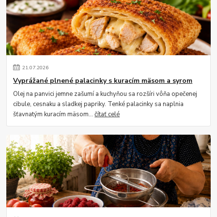
21
.
07
.
2026
Vyprážané plnené palacinky s kuracím mäsom a syrom
Olej na panvici jemne zašumí a kuchyňou sa rozšíri vôňa opečenej
cibule, cesnaku a sladkej papriky. Tenké palacinky sa naplnia
šťavnatým kuracím mäsom...
čítať celé