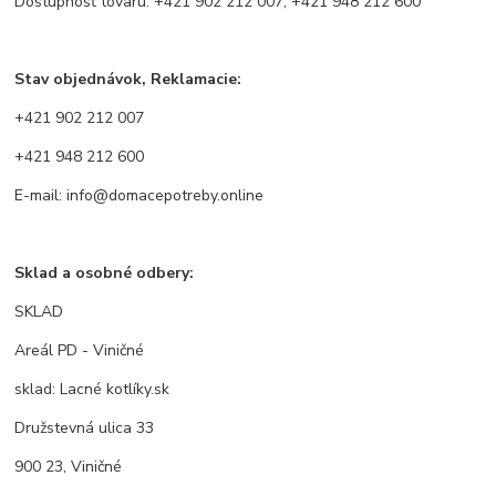
Dostupnosť tovaru: +421 902 212 007, +421 948 212 600
Stav objednávok, Reklamacie:
+421 902 212 007
+421 948 212 600
E-mail: info@domacepotreby.online
Sklad a osobné odbery:
SKLAD
Areál PD - Viničné
sklad: Lacné kotlíky.sk
Družstevná ulica 33
900 23, Viničné