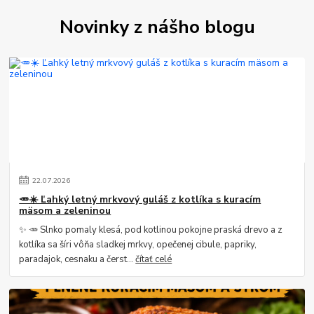
Novinky z nášho blogu
22
.
07
.
2026
🥕☀️ Ľahký letný mrkvový guláš z kotlíka s kuracím
mäsom a zeleninou
✨ 🥕 Slnko pomaly klesá, pod kotlinou pokojne praská drevo a z
kotlíka sa šíri vôňa sladkej mrkvy, opečenej cibule, papriky,
paradajok, cesnaku a čerst...
čítať celé