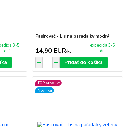
Pasirovač - Lis na paradajky modrý
pedícia 3-5
expedícia 3-5
14,90 EUR
dní
dní
/
ks
íka
Pridať do košíka
TOP produkt
Novinka