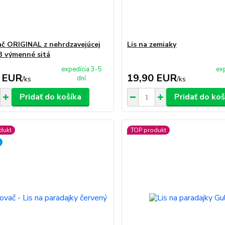
ač ORIGINAL z nehrdzavejúcej
Lis na zemiaky
 3 výmenné sitá
expedícia 3-5
ex
 EUR
19,90 EUR
dní
/
ks
/
ks
Pridať do košíka
Pridať do koš
dukt
TOP produkt