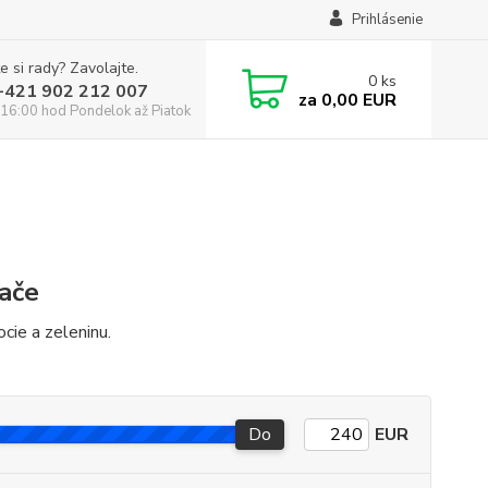
Prihlásenie
e si rady? Zavolajte.
0
ks
:+421 902 212 007
za
0,00 EUR
16:00 hod Pondelok až Piatok
vače
ocie a zeleninu.
Do
EUR