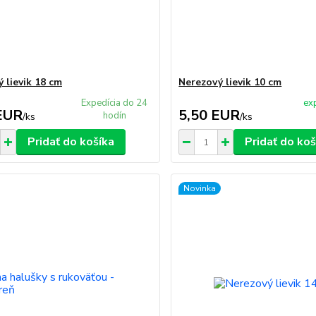
 lievik 18 cm
Nerezový lievik 10 cm
Expedícia do 24
ex
EUR
5,50 EUR
hodín
/
ks
/
ks
Pridať do košíka
Pridať do koš
Novinka