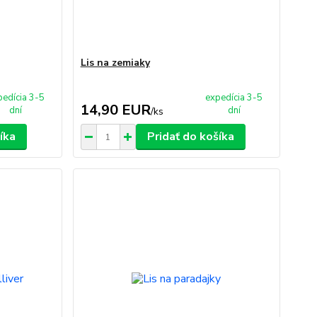
Lis na zemiaky
pedícia 3-5
expedícia 3-5
14,90 EUR
dní
dní
/
ks
íka
Pridať do košíka