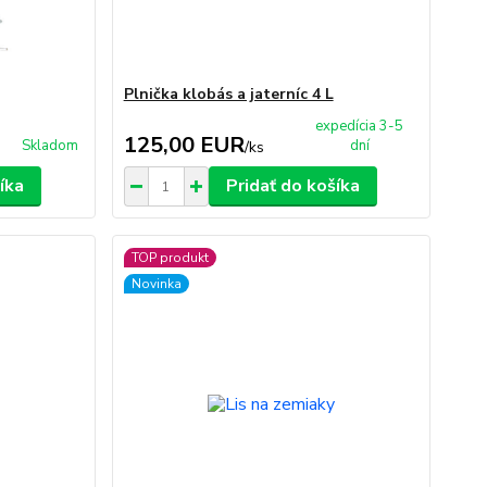
Plnička klobás a jaterníc 4 L
expedícia 3-5
125,00 EUR
Skladom
dní
/
ks
íka
Pridať do košíka
TOP produkt
Novinka