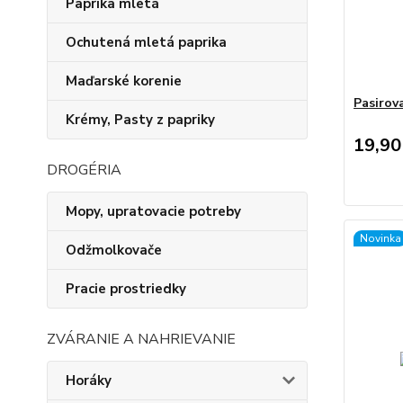
Paprika mletá
Ochutená mletá paprika
Maďarské korenie
Pasirov
Krémy, Pasty z papriky
19,90
DROGÉRIA
Mopy, upratovacie potreby
Novinka
Odžmolkovače
Pracie prostriedky
ZVÁRANIE A NAHRIEVANIE
Horáky