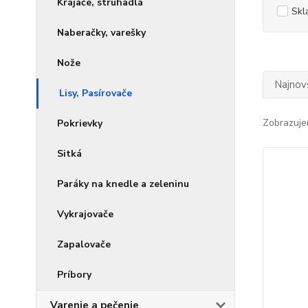
Krájače, strúhadlá
Skl
Naberačky, varešky
Nože
Najnov
Lisy, Pasírovače
Zobrazuje
Pokrievky
Sitká
Paráky na knedle a zeleninu
Vykrajovače
Zapalovače
Príbory
Varenie a pečenie