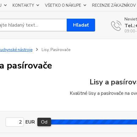
U
KONTAKTY
VŠETKO O NÁKUPE
RECENZIE ZÁKAZNÍKOV
Neviet
Hľadať
Tel.
09:00-
uchynské nástroje
Lisy, Pasírovače
 a pasírovače
Lisy a pasíro
Kvalitné lisy a pasírovače na ov
EUR
Od