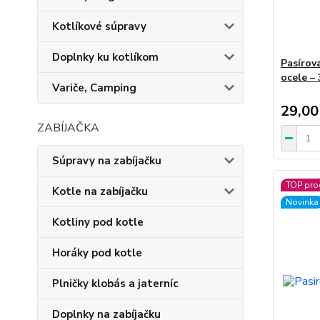
Kotlíkové súpravy
Doplnky ku kotlíkom
Pasírov
ocele –
Variče, Camping
29,00
ZABÍJAČKA
Súpravy na zabíjačku
TOP pro
Kotle na zabíjačku
Novinka
Kotliny pod kotle
Horáky pod kotle
Plničky klobás a jaterníc
Doplnky na zabíjačku