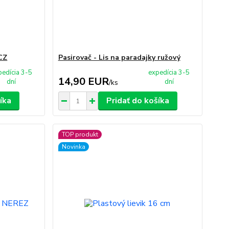
CZ
Pasirovač - Lis na paradajky ružový
pedícia 3-5
expedícia 3-5
14,90 EUR
dní
dní
/
ks
íka
Pridať do košíka
TOP produkt
Novinka