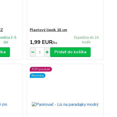
EZ
Plastový lievik 16 cm
pedícia 3-5
Expedícia do 24
1,99 EUR
dní
hodín
/
ks
íka
Pridať do košíka
TOP produkt
Novinka