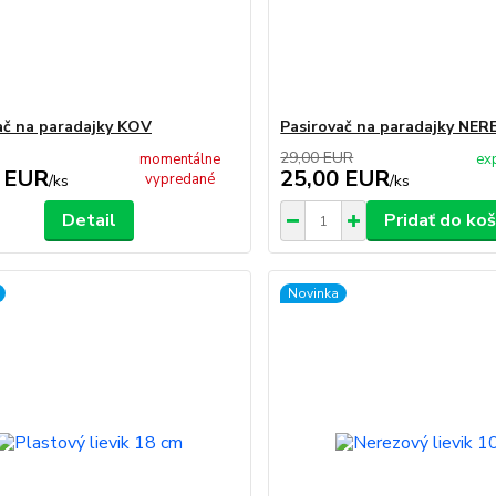
ač na paradajky KOV
Pasirovač na paradajky NER
29,00 EUR
momentálne
ex
 EUR
25,00 EUR
vypredané
/
ks
/
ks
Detail
Pridať do koš
Novinka