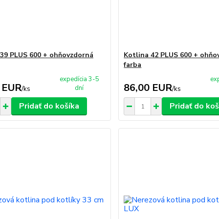
 39 PLUS 600 + ohňovzdorná
Kotlina 42 PLUS 600 + ohňo
farba
expedícia 3-5
ex
 EUR
86,00 EUR
dní
/
ks
/
ks
Pridať do košíka
Pridať do koš