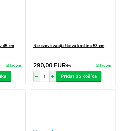
y 45 cm
Nerezová zabíjačková kotlina 53 cm
290,00 EUR
Skladom
Skladom
/
ks
íka
Pridať do košíka