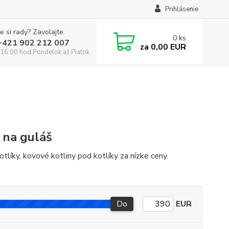
Prihlásenie
e si rady? Zavolajte.
0
ks
:+421 902 212 007
za
0,00 EUR
16:00 hod Pondelok až Piatok
 na guláš
tlíky, kovové kotliny pod kotlíky za nízke ceny.
Do
EUR