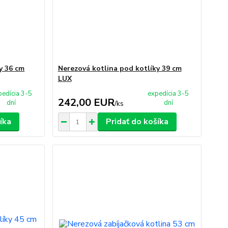
y 36 cm
Nerezová kotlina pod kotlíky 39 cm
LUX
pedícia 3-5
expedícia 3-5
242,00 EUR
dní
dní
/
ks
íka
Pridať do košíka