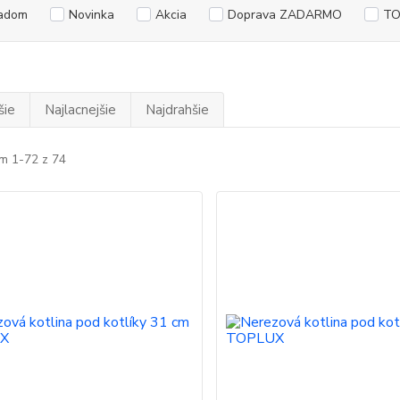
adom
Novinka
Akcia
Doprava ZADARMO
TO
šie
Najlacnejšie
Najdrahšie
m 1-72 z 74