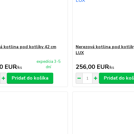
á kotlina pod kotlíky 42 cm
Nerezová kotlina pod kotlík
LUX
expedícia 3-5
00 EUR
256,00 EUR
dní
/
ks
/
ks
Pridať do košíka
Pridať do koš