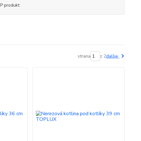
P produkt
strana
z 2
ďalšie