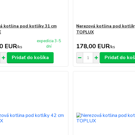
á kotlina pod kotlíky 31 cm
Nerezová kotlina pod kotlík
X
TOPLUX
expedícia 3-5
00 EUR
178,00 EUR
dní
/
ks
/
ks
Pridať do košíka
Pridať do koš