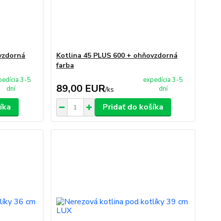
vzdorná
Kotlina 45 PLUS 600 + ohňovzdorná
farba
pedícia 3-5
expedícia 3-5
89,00 EUR
dní
dní
/
ks
íka
Pridať do košíka