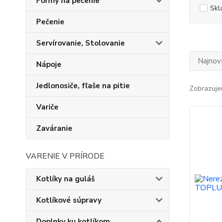
Formy na pečenie
Skl
Pečenie
Servírovanie, Stolovanie
Najnov
Nápoje
Jedlonosiče, fľaše na pitie
Zobrazuje
Variče
Zaváranie
VARENIE V PRÍRODE
Kotlíky na guláš
Kotlíkové súpravy
Doplnky ku kotlíkom