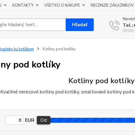
U
KONTAKTY
VŠETKO O NÁKUPE
RECENZIE ZÁKAZNÍKOV
Neviet
Hľadať
Tel.
09:00-
oplnky ku kotlíkom
Kotliny pod kotlíky
iny pod kotlíky
Kotliny pod kotlíky
Kvalitné nerezové kotliny pod kotlíky, smaltované kotliny pod ko
EUR
Od