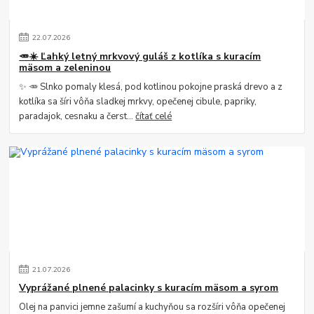
22
.
07
.
2026
🥕☀️ Ľahký letný mrkvový guláš z kotlíka s kuracím
mäsom a zeleninou
✨ 🥕 Slnko pomaly klesá, pod kotlinou pokojne praská drevo a z
kotlíka sa šíri vôňa sladkej mrkvy, opečenej cibule, papriky,
paradajok, cesnaku a čerst...
čítať celé
21
.
07
.
2026
Vyprážané plnené palacinky s kuracím mäsom a syrom
Olej na panvici jemne zašumí a kuchyňou sa rozšíri vôňa opečenej