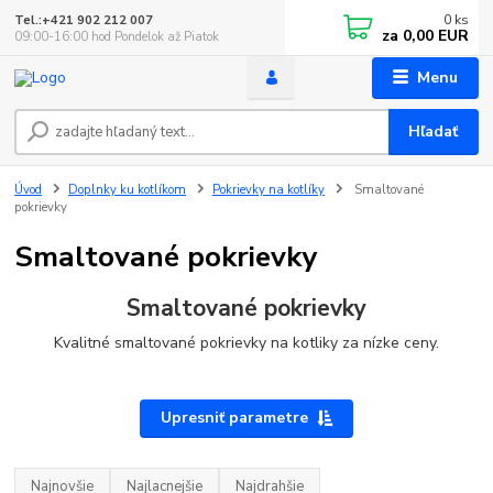
0
ks
Tel.:+421 902 212 007
za
0,00 EUR
09:00-16:00 hod Pondelok až Piatok
Menu
Hľadať
Úvod
Doplnky ku kotlíkom
Pokrievky na kotlíky
Smaltované
pokrievky
Smaltované pokrievky
Smaltované pokrievky
Kvalitné smaltované pokrievky na kotliky za nízke ceny.
Upresniť parametre
Najnovšie
Najlacnejšie
Najdrahšie