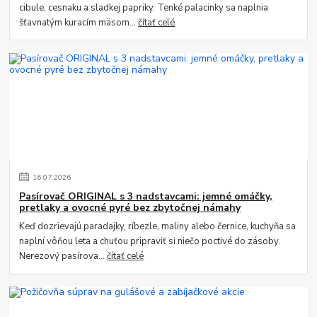
cibule, cesnaku a sladkej papriky. Tenké palacinky sa naplnia
šťavnatým kuracím mäsom...
čítať celé
16
.
07
.
2026
Pasírovač ORIGINAL s 3 nadstavcami: jemné omáčky,
pretlaky a ovocné pyré bez zbytočnej námahy
Keď dozrievajú paradajky, ríbezle, maliny alebo černice, kuchyňa sa
naplní vôňou leta a chuťou pripraviť si niečo poctivé do zásoby.
Nerezový pasírova...
čítať celé