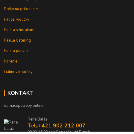
Rošty na grilovanie
Palice, vidličky
Paella s horákom
Paella Catering
Paella panvice
Korenie
Liatinové horáky
KONTAKT
domacepotreby.online
René Baláž
Tel.:+421 902 212 007
09:00-16:00 hod Pondelok až Piatok