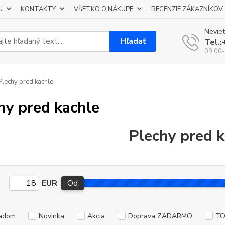
U
KONTAKTY
VŠETKO O NÁKUPE
RECENZIE ZÁKAZNÍKOV
Neviet
Hľadať
Tel.
09:00-
lechy pred kachle
hy pred kachle
Plechy pred k
EUR
Od
adom
Novinka
Akcia
Doprava ZADARMO
TO