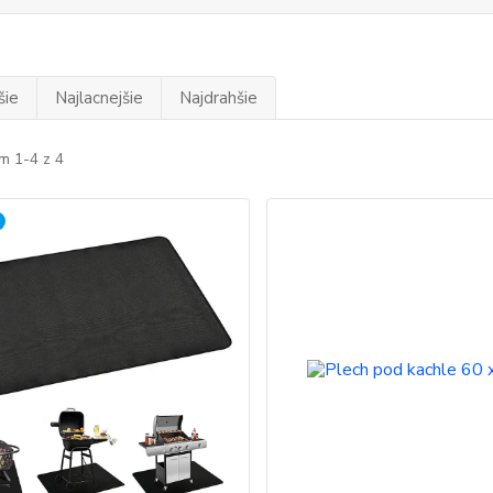
šie
Najlacnejšie
Najdrahšie
m 1-4 z 4