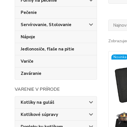
Formy na pečenie
Pečenie
Servírovanie, Stolovanie
Najnov
Nápoje
Zobrazuje
Jedlonosiče, fľaše na pitie
Novinka
Variče
Zaváranie
VARENIE V PRÍRODE
Kotlíky na guláš
Kotlíkové súpravy
Doplnky ku kotlíkom