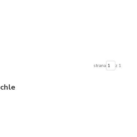
strana
z 1
achle