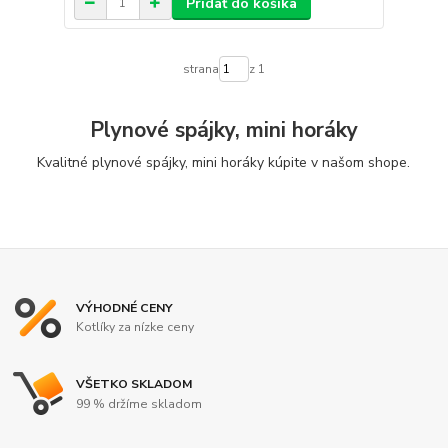
Pridať do košíka
strana
z 1
Plynové spájky, mini horáky
Kvalitné plynové spájky, mini horáky kúpite v našom shope.
VÝHODNÉ CENY
Kotlíky za nízke ceny
VŠETKO SKLADOM
99 % držíme skladom