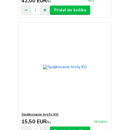
42,00 EUR
dní)
/
ks
Pridať do košíka
Spájkovacie hroty KG
15,50 EUR
Skladom
/
ks