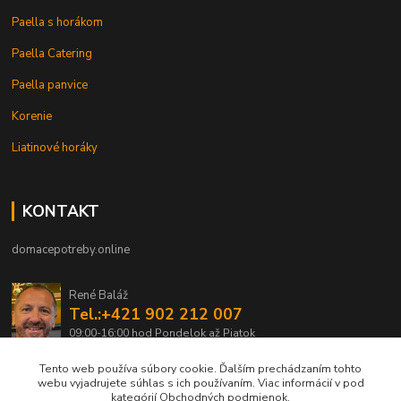
Paella s horákom
Paella Catering
Paella panvice
Korenie
Liatinové horáky
KONTAKT
domacepotreby.online
René Baláž
Tel.:+421 902 212 007
09:00-16:00 hod Pondelok až Piatok
Tento web používa súbory cookie. Ďalším prechádzaním tohto
info@domacepotreby.online
webu vyjadrujete súhlas s ich používaním. Viac informácií v pod
kategórií Obchodných podmienok.