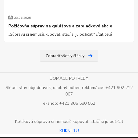
23
.
06
.
2025
Požičovňa súprav na gulášové a zabíjačkové akcie
„Súpravu si nemusíš kupovať, stačí si ju požičať.“
čítať celé
Zobraziť všetky články
DOMÁCE POTREBY
Sklad, stav objednávok, osobný odber, reklamácie: +421 902 212
007
e-shop: +421 905 580 562
Kotlíkovú súpravu si nemusíš kupovať, stačí si ju požičať
KLIKNI TU