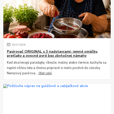
16
.
07
.
2026
Pasírovač ORIGINAL s 3 nadstavcami: jemné omáčky,
pretlaky a ovocné pyré bez zbytočnej námahy
Keď dozrievajú paradajky, ríbezle, maliny alebo černice, kuchyňa sa
naplní vôňou leta a chuťou pripraviť si niečo poctivé do zásoby.
Nerezový pasírova...
čítať celé