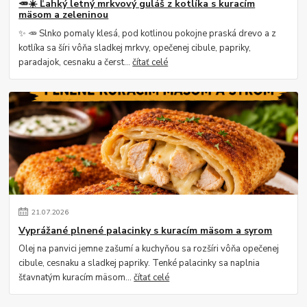
🥕☀️ Ľahký letný mrkvový guláš z kotlíka s kuracím
mäsom a zeleninou
✨ 🥕 Slnko pomaly klesá, pod kotlinou pokojne praská drevo a z
kotlíka sa šíri vôňa sladkej mrkvy, opečenej cibule, papriky,
paradajok, cesnaku a čerst...
čítať celé
21
.
07
.
2026
Vyprážané plnené palacinky s kuracím mäsom a syrom
Olej na panvici jemne zašumí a kuchyňou sa rozšíri vôňa opečenej
cibule, cesnaku a sladkej papriky. Tenké palacinky sa naplnia
šťavnatým kuracím mäsom...
čítať celé