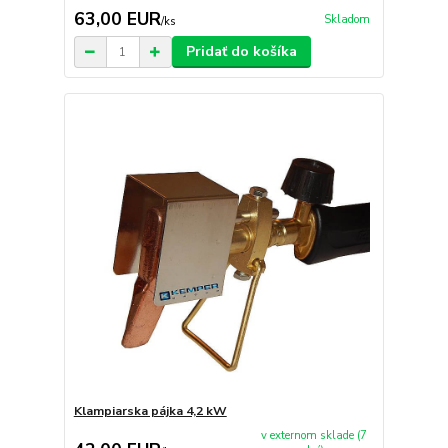
63,00 EUR
Skladom
/
ks
Pridať do košíka
Klampiarska pájka 4,2 kW
v externom sklade (7