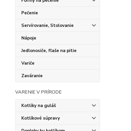
Formy na pečenie
Pečenie
Servírovanie, Stolovanie
Nápoje
Jedlonosiče, fľaše na pitie
Variče
Zaváranie
VARENIE V PRÍRODE
Kotlíky na guláš
Kotlíkové súpravy
Doplnky ku kotlíkom