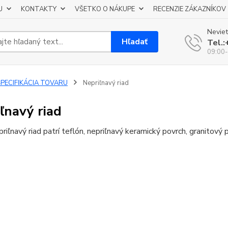
U
KONTAKTY
VŠETKO O NÁKUPE
RECENZIE ZÁKAZNÍKOV
Neviet
Hľadať
Tel.
09:00-
ŠPECIFIKÁCIA TOVARU
Nepriľnavý riad
ľnavý riad
riľnavý riad patrí teflón, nepriľnavý keramický povrch, granitový