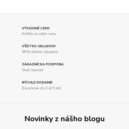
VÝHODNÉ CENY
Kotlíky za nízke ceny
VŠETKO SKLADOM
99 % držíme skladom
ZÁKAZNÍCKA PODPORA
Stačí zavolať
RÝCHLE DODANIE
Doručenie do 3 až 5 dní
Novinky z nášho blogu