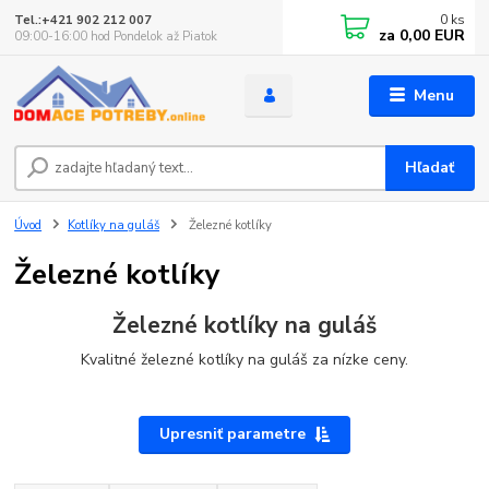
0
ks
Tel.:+421 902 212 007
za
0,00 EUR
09:00-16:00 hod Pondelok až Piatok
Menu
Hľadať
Úvod
Kotlíky na guláš
Železné kotlíky
Železné kotlíky
Železné kotlíky na guláš
Kvalitné železné kotlíky na guláš za nízke ceny.
Upresniť parametre