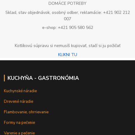
DOMÁCE POTREBY
Sklad, stav objednávok, osobný odber, reklamácie: +421 902 212
007
e-shop: +421 905 580 562
Kotlíkovú súpravu si nemusíš kupovať, stačí si ju požičať
KLIKNI TU
KUCHYŇA - GASTRONÓMIA
Kuchynské náradie
Drevené náradie
Flambovanie, ohrrievanie
Formy na pečenie
Varenie a pečenie