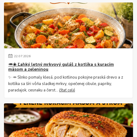
22
.
07
.
2026
🥕☀️ Ľahký letný mrkvový guláš z kotlíka s kuracím
mäsom a zeleninou
✨ 🥕 Slnko pomaly klesá, pod kotlinou pokojne praská drevo a z
kotlíka sa šíri vôňa sladkej mrkvy, opečenej cibule, papriky,
paradajok, cesnaku a čerst...
čítať celé