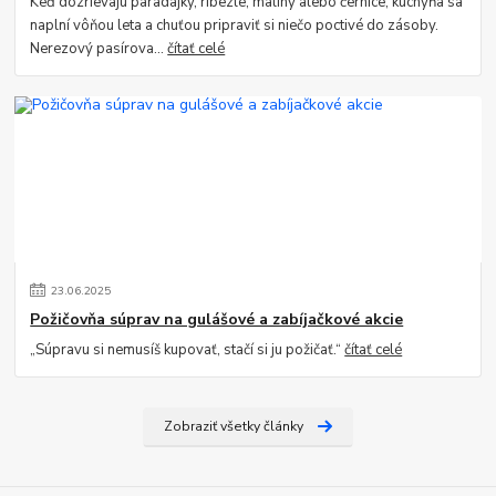
Keď dozrievajú paradajky, ríbezle, maliny alebo černice, kuchyňa sa
naplní vôňou leta a chuťou pripraviť si niečo poctivé do zásoby.
Nerezový pasírova...
čítať celé
23
.
06
.
2025
Požičovňa súprav na gulášové a zabíjačkové akcie
„Súpravu si nemusíš kupovať, stačí si ju požičať.“
čítať celé
Zobraziť všetky články