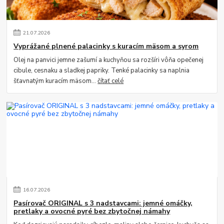
21
.
07
.
2026
Vyprážané plnené palacinky s kuracím mäsom a syrom
Olej na panvici jemne zašumí a kuchyňou sa rozšíri vôňa opečenej
cibule, cesnaku a sladkej papriky. Tenké palacinky sa naplnia
šťavnatým kuracím mäsom...
čítať celé
16
.
07
.
2026
Pasírovač ORIGINAL s 3 nadstavcami: jemné omáčky,
pretlaky a ovocné pyré bez zbytočnej námahy