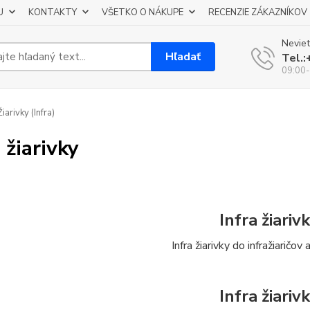
U
KONTAKTY
VŠETKO O NÁKUPE
RECENZIE ZÁKAZNÍKOV
Neviet
Hľadať
Tel.
09:00-
iarivky (Infra)
 žiarivky
Infra žiariv
Infra žiarivky do infražiaričov
Infra žiariv