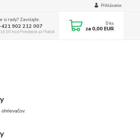
Prihlásenie
e si rady? Zavolajte.
0
ks
:+421 902 212 007
za
0,00 EUR
16:00 hod Pondelok až Piatok
ky
 a ohrievačov.
ky