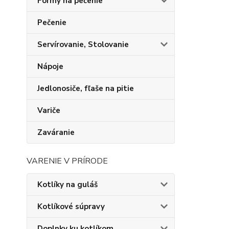
Formy na pečenie
Pečenie
Servírovanie, Stolovanie
Nápoje
Jedlonosiče, fľaše na pitie
Variče
Zaváranie
VARENIE V PRÍRODE
Kotlíky na guláš
Kotlíkové súpravy
Doplnky ku kotlíkom