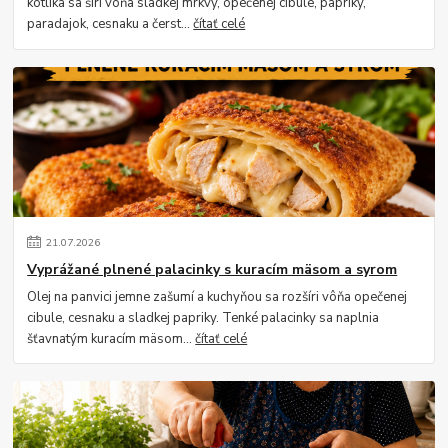
kotlíka sa šíri vôňa sladkej mrkvy, opečenej cibule, papriky,
paradajok, cesnaku a čerst...
čítať celé
21
.
07
.
2026
Vyprážané plnené palacinky s kuracím mäsom a syrom
Olej na panvici jemne zašumí a kuchyňou sa rozšíri vôňa opečenej
cibule, cesnaku a sladkej papriky. Tenké palacinky sa naplnia
šťavnatým kuracím mäsom...
čítať celé