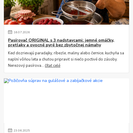
16
.
07
.
2026
Pasírovač ORIGINAL s 3 nadstavcami: jemné omáčky,
pretlaky a ovocné pyré bez zbytočnej námahy
Keď dozrievajú paradajky, ríbezle, maliny alebo černice, kuchyňa sa
naplní vôňou leta a chuťou pripraviť si niečo poctivé do zásoby.
Nerezový pasírova...
čítať celé
23
.
06
.
2025