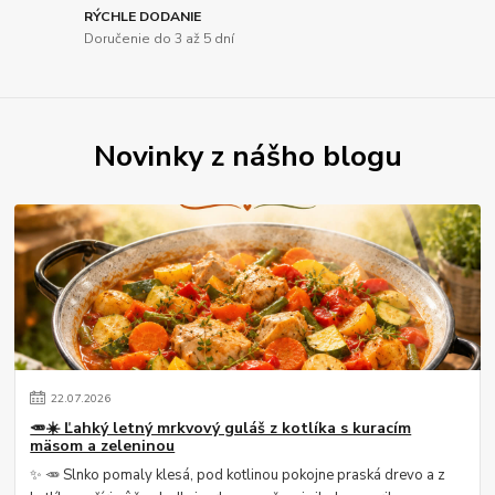
RÝCHLE DODANIE
Doručenie do 3 až 5 dní
Novinky z nášho blogu
22
.
07
.
2026
🥕☀️ Ľahký letný mrkvový guláš z kotlíka s kuracím
mäsom a zeleninou
✨ 🥕 Slnko pomaly klesá, pod kotlinou pokojne praská drevo a z