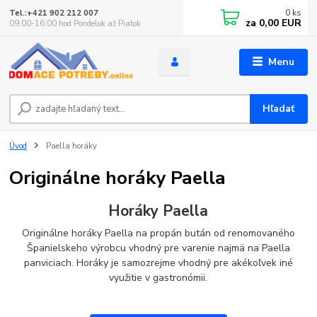
0
ks
Tel.:+421 902 212 007
za
0,00 EUR
09:00-16:00 hod Pondelok až Piatok
Menu
Hľadať
Úvod
Paella horáky
Originálne horáky Paella
Horáky Paella
Originálne horáky Paella na propán bután od renomovaného
Španielskeho výrobcu vhodný pre varenie najmä na Paella
panviciach. Horáky je samozrejme vhodný pre akékoľvek iné
využitie v gastronómii.