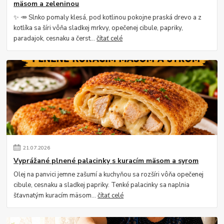
mäsom a zeleninou
✨ 🥕 Slnko pomaly klesá, pod kotlinou pokojne praská drevo a z
kotlíka sa šíri vôňa sladkej mrkvy, opečenej cibule, papriky,
paradajok, cesnaku a čerst...
čítať celé
21
.
07
.
2026
Vyprážané plnené palacinky s kuracím mäsom a syrom
Olej na panvici jemne zašumí a kuchyňou sa rozšíri vôňa opečenej
cibule, cesnaku a sladkej papriky. Tenké palacinky sa naplnia
šťavnatým kuracím mäsom...
čítať celé