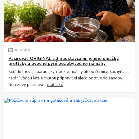
16
.
07
.
2026
Pasírovač ORIGINAL s 3 nadstavcami: jemné omáčky,
pretlaky a ovocné pyré bez zbytočnej námahy
Keď dozrievajú paradajky, ríbezle, maliny alebo černice, kuchyňa sa
naplní vôňou leta a chuťou pripraviť si niečo poctivé do zásoby.
Nerezový pasírova...
čítať celé