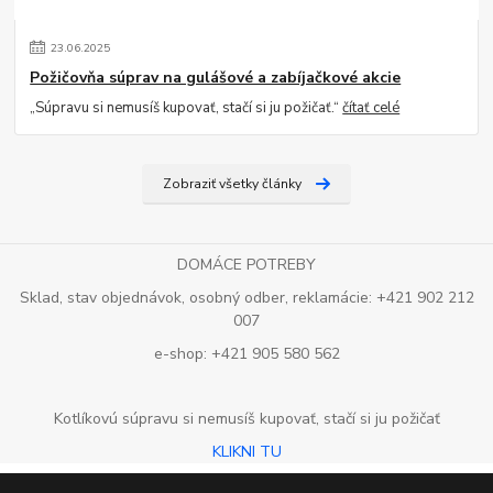
23
.
06
.
2025
Požičovňa súprav na gulášové a zabíjačkové akcie
„Súpravu si nemusíš kupovať, stačí si ju požičať.“
čítať celé
Zobraziť všetky články
DOMÁCE POTREBY
Sklad, stav objednávok, osobný odber, reklamácie: +421 902 212
007
e-shop: +421 905 580 562
Kotlíkovú súpravu si nemusíš kupovať, stačí si ju požičať
KLIKNI TU