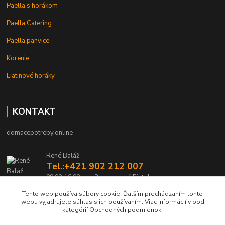
Paella s horákom
Paella Catering
Paella panvice
Korenie
Liatinové horáky
KONTAKT
domacepotreby.online
René Baláž
Tel.:+421 902 212 007
09:00-16:00 hod Pondelok až Piatok
Tento web používa súbory cookie. Ďalším prechádzaním tohto
info@domacepotreby.online
webu vyjadrujete súhlas s ich používaním. Viac informácií v pod
kategórií Obchodných podmienok.