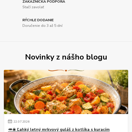
ZÁKAZNÍCKA PODPORA
Stačí zavolať
RÝCHLE DODANIE
Doručenie do 3 až 5 dní
Novinky z nášho blogu
22
.
07
.
2026
🥕☀️ Ľahký letný mrkvový guláš z kotlíka s kuracím