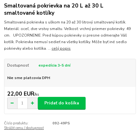
Smaltovaná pokrievka na 20 L až 30 L
smaltované kotlíky
Smaltovaná pokrievka s uškom na 20 až 30 litrový smaltovaný kotlík.
Materiál: oceľ, dve vrstvy smaltu. Veľkosť: vrchný priemer pokrievky: 49
cm. UPOZORNENIE: Pred kúpou pokrievky si presne odmerajte Váš
kotlík. Pokrievka nemusí sedieť na všetky kotlíky. Môže byť iné sedlo
pokrievky alebo kotlíka. ...
celý popis
Dostupnosť
expedícia 3-5 dní
Nie sme platcovia DPH
22,00 EUR
/
ks
Pridať do košíka
Číslo produktu:
092-49PS
Strážiť cenu / dostupnosť