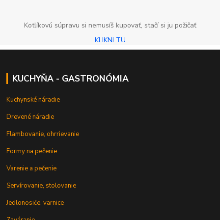
Kotlíkovú súpravu si nemusíš kupovať, stačí si ju požičať
KLIKNI TU
KUCHYŇA - GASTRONÓMIA
Kuchynské náradie
Drevené náradie
Flambovanie, ohrrievanie
Formy na pečenie
Varenie a pečenie
Servírovanie, stolovanie
Jedlonosiče, varnice
Zaváranie