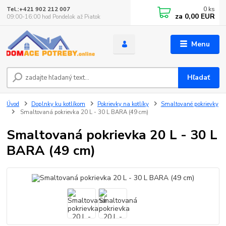
0
ks
Tel.:+421 902 212 007
za
0,00 EUR
09:00-16:00 hod Pondelok až Piatok
Menu
Hľadať
Úvod
Doplnky ku kotlíkom
Pokrievky na kotlíky
Smaltované pokrievky
Smaltovaná pokrievka 20 L - 30 L BARA (49 cm)
Smaltovaná pokrievka 20 L - 30 L
BARA (49 cm)