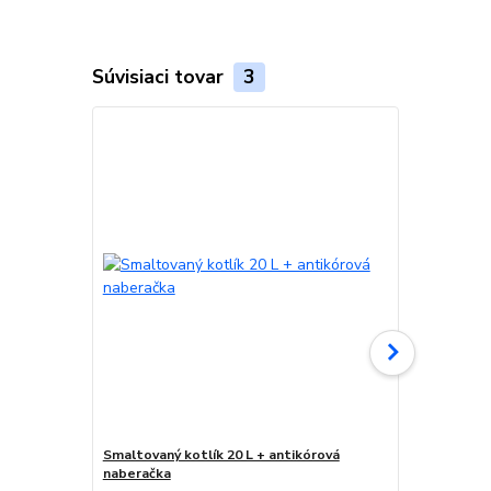
Súvisiaci tovar
3
Smaltovaný kotlík 20 L + antikórová
Smaltovaný k
naberačka
naberačka