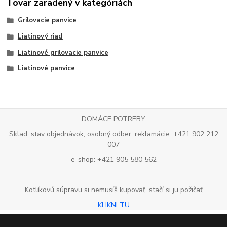
Tovar zaradený v kategóriách
Grilovacie panvice
Liatinový riad
Liatinové grilovacie panvice
Liatinové panvice
DOMÁCE POTREBY
Sklad, stav objednávok, osobný odber, reklamácie: +421 902 212
007
e-shop: +421 905 580 562
Kotlíkovú súpravu si nemusíš kupovať, stačí si ju požičať
KLIKNI TU