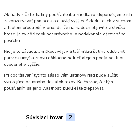
Ak riady z čistej liatiny používate iba zriedkavo, doporučujeme ich
zakonzervovať pomocou oleja/viď vyššie/. Skladujte ich v suchom
a teplom prostredí. V prípade, že na riadoch objavíte vrstvičku
hrdze, je to dôsledok nesprávneho a nedokonale ošetreného
povrchu.
Nie je to závada, ani škodlivý jav. Stačí hrdzu šetrne odstrániť,
panvicu umyť a znovu dôkladne natrieť olejom podľa postupu,
uvedeného vyššie.
Pri dodržiavaní týchto zásad vám liatinový riad bude slúžiť
vynikajúco po mnoho desiatok rokov. Ba čo viac, častým
používaním sa jeho vlastnosti budú ešte zlepšovať.
Súvisiaci tovar
2