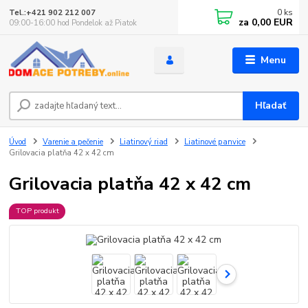
0
ks
Tel.:+421 902 212 007
za
0,00 EUR
09:00-16:00 hod Pondelok až Piatok
Menu
Hľadať
Úvod
Varenie a pečenie
Liatinový riad
Liatinové panvice
Grilovacia platňa 42 x 42 cm
Grilovacia platňa 42 x 42 cm
TOP produkt