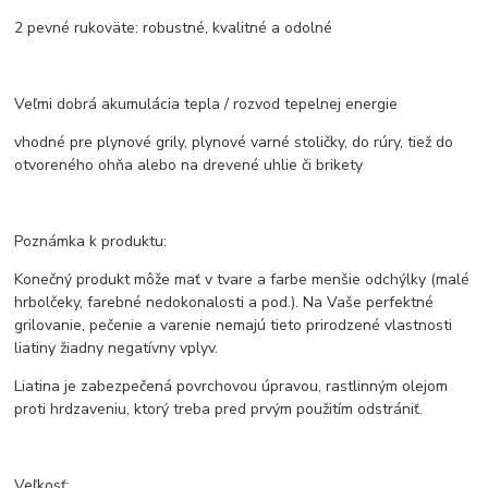
2 pevné rukoväte: robustné, kvalitné a odolné
Veľmi dobrá akumulácia tepla / rozvod tepelnej energie
vhodné pre plynové grily, plynové varné stoličky, do rúry, tiež do
otvoreného ohňa alebo na drevené uhlie či brikety
Poznámka k produktu:
Konečný produkt môže mať v tvare a farbe menšie odchýlky (malé
hrbolčeky, farebné nedokonalosti a pod.). Na Vaše perfektné
grilovanie, pečenie a varenie nemajú tieto prirodzené vlastnosti
liatiny žiadny negatívny vplyv.
Liatina je zabezpečená povrchovou úpravou, rastlinným olejom
proti hrdzaveniu, ktorý treba pred prvým použitím odstrániť.
Veľkosť: