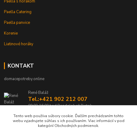
Paella s horákom
Paella Catering
Paella panvice
Korenie
Liatinové horáky
KONTAKT
domacepotreby.online
René Baláž
Tel.:+421 902 212 007
09:00-16:00 hod Pondelok až Piatok
Tento web používa súbory cookie. Ďalším prechádzaním tohto
info@domacepotreby.online
webu vyjadrujete súhlas s ich používaním. Viac informácií v pod
kategórií Obchodných podmienok.