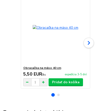
Obracačka na mäso 40 cm
Kliešte na 
5,50 EUR
5,90 EU
expedícia 3-5 dní
/
ks
Pridať do košíka