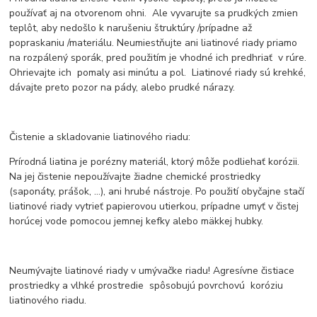
používať aj na otvorenom ohni. Ale vyvarujte sa prudkých zmien
teplôt, aby nedošlo k narušeniu štruktúry /prípadne až
popraskaniu /materiálu. Neumiestňujte ani liatinové riady priamo
na rozpálený sporák, pred použitím je vhodné ich predhriať v rúre.
Ohrievajte ich pomaly asi minútu a pol. Liatinové riady sú krehké,
dávajte preto pozor na pády, alebo prudké nárazy.
Čistenie a skladovanie liatinového riadu:
Prírodná liatina je porézny materiál, ktorý môže podliehať korózii.
Na jej čistenie nepoužívajte žiadne chemické prostriedky
(saponáty, prášok, ...), ani hrubé nástroje. Po použití obyčajne stačí
liatinové riady vytrieť papierovou utierkou, prípadne umyť v čistej
horúcej vode pomocou jemnej kefky alebo mäkkej hubky.
Neumývajte liatinové riady v umývačke riadu! Agresívne čistiace
prostriedky a vlhké prostredie spôsobujú povrchovú koróziu
liatinového riadu.