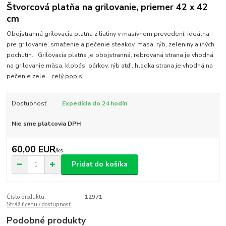
Štvorcová platňa na grilovanie, priemer 42 x 42
cm
Obojstranná grilovacia platňa z liatiny v masívnom prevedení, ideálna
pre grilovanie, smaženie a pečenie steakov, mäsa, rýb, zeleniny a iných
pochutín. Grilovacia platňa je obojstranná, rebrovaná strana je vhodná
na grilovanie mäsa, klobás, párkov, rýb atď.. hladka strana je vhodná na
pečenie zele...
celý popis
Dostupnosť
Expedícia do 24 hodín
Nie sme platcovia DPH
60,00 EUR
/
ks
Pridať do košíka
Číslo produktu:
12971
Strážiť cenu / dostupnosť
Podobné produkty