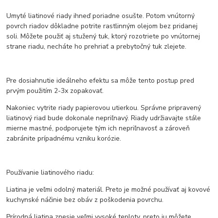
Umyté liatinové riady ihneď poriadne osušte. Potom vnútorný
povrch riadov dôkladne potrite rastlinným olejom bez pridanej
soli. Môžete použiť aj stužený tuk, ktorý rozotriete po vnútornej
strane riadu, necháte ho prehriať a prebytočný tuk zlejete.
Pre dosiahnutie ideálneho efektu sa môže tento postup pred
prvým použitím 2-3x zopakovať.
Nakoniec vytrite riady papierovou utierkou. Správne pripravený
liatinový riad bude dokonale nepriľnavý. Riady udržiavajte stále
mierne mastné, podporujete tým ich nepriľnavosť a zároveň
zabránite prípadnému vzniku korózie.
Používanie liatinového riadu:
Liatina je veľmi odolný materiál. Preto je možné používať aj kovové
kuchynské náčinie bez obáv z poškodenia povrchu.
Prírodná liatina znesie veľmi vysoké teploty, preto ju môžete