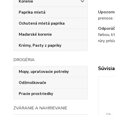
Korenie
Upozorn
Paprika mletá
prenose. 
Ochutená mletá paprika
Odporúč
Maďarské korenie
farbou, k
rúry, prís
Krémy, Pasty z papriky
DROGÉRIA
Súvisia
Mopy, upratovacie potreby
Odžmolkovače
Pracie prostriedky
ZVÁRANIE A NAHRIEVANIE