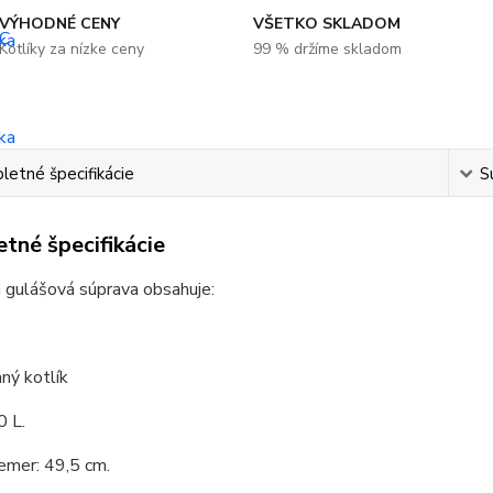
VÝHODNÉ CENY
VŠETKO SKLADOM
Kotlíky za nízke ceny
99 % držíme skladom
etné špecifikácie
S
tné špecifikácie
 gulášová súprava obsahuje:
ný kotlík
0 L.
emer: 49,5 cm.