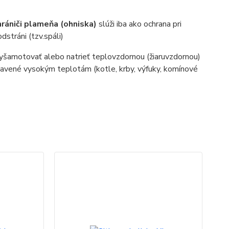
hrániči plameňa (ohniska)
slúži iba ako ochrana pri
dstráni (tzv.spáli)
vyšamotovať alebo natrieť teplovzdornou (žiaruvzdornou)
stavené vysokým teplotám (kotle, krby, výfuky, komínové