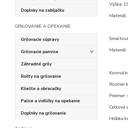
Výška: 1
Doplnky na zabíjačku
Materiál:
GRILOVANIE A OPEKANIE
Smaltova
Grilovacie súpravy
Materiál:
Grilovacie panvice
Záhradné grily
Kovová ko
Rošty na grilovanie
Rozmer ko
Kliešte a obracačky
Priemer: 
Palice a vidličky na opekanie
Celková 
Doplnky na grilovanie
Hrúbka ko