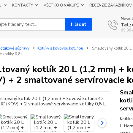
U
KONTAKTY
VŠETKO O NÁKUPE
RECENZIE ZÁKAZNÍKOV
Neviet
Hľadať
Tel.
09:00-
otlíkové súpravy
Kotlíky s kovovou kotlinou
Smaltovaný kotlík 20 L
e kotlíky 0,8 L
tovaný kotlík 20 L (1,2 mm) + 
) + 2 smaltované servírovacie ko
Smal
kotl
serv
Kotlík
L. Hor