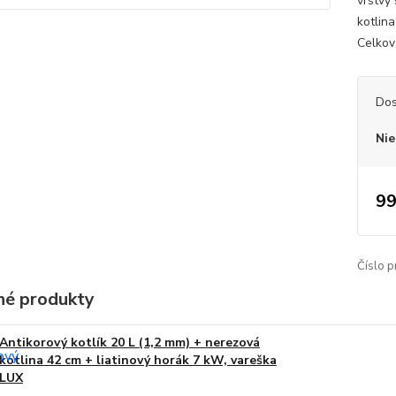
vrstvy
kotlin
Celkov
Dos
Nie
99
Číslo p
é produkty
Antikorový kotlík 20 L (1,2 mm) + nerezová
kotlina 42 cm + liatinový horák 7 kW, vareška
LUX