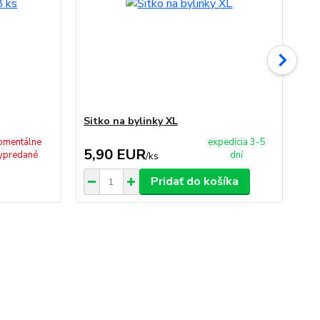
Sitko na bylinky XL
Pa
mentálne
expedícia 3-5
5,90 EUR
4
ypredané
dní
/
ks
Pridať do košíka