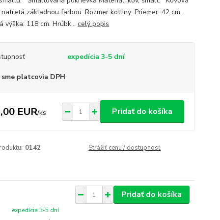
 smaltu. Smaltovaná pokrievka Materiál: kov, smalt. Kovová
a natretá základnou farbou. Rozmer kotliny: Priemer: 42 cm.
á výška: 118 cm. Hrúbk...
celý popis
tupnosť
expedícia 3-5 dní
 sme platcovia DPH
,00 EUR
Pridať do košíka
/
ks
roduktu:
0142
Strážiť cenu / dostupnosť
Pridať do košíka
expedícia 3-5 dní