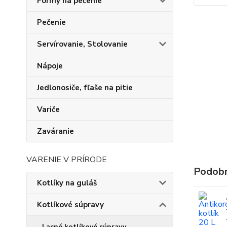
Formy na pečenie
Pečenie
Servírovanie, Stolovanie
Nápoje
Jedlonosiče, fľaše na pitie
Variče
Zaváranie
VARENIE V PRÍRODE
Podobn
Kotlíky na guláš
Kotlíkové súpravy
Lacné kotlíkové súpravy