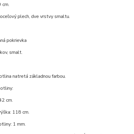
9 cm.
 oceľový plech, dve vrstvy smaltu.
ná pokrievka
 kov, smalt.
tlina natretá základnou farbou.
tliny:
42 cm.
výška: 118 cm.
tliny: 1 mm.