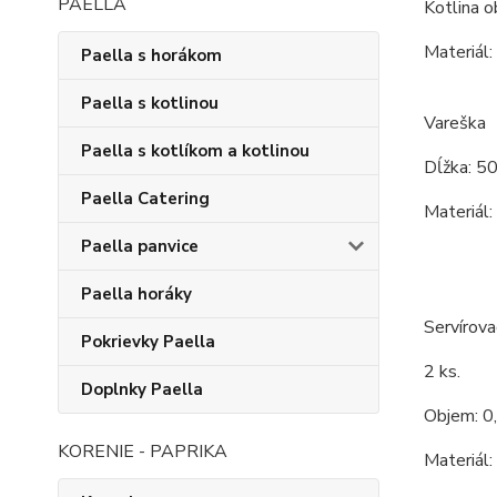
PAELLA
Kotlina o
Materiál:
Paella s horákom
Paella s kotlinou
Vareška
Paella s kotlíkom a kotlinou
Dĺžka: 5
Paella Catering
Materiál:
Paella panvice
Paella horáky
Servírova
Pokrievky Paella
2 ks.
Doplnky Paella
Objem: 0,
KORENIE - PAPRIKA
Materiál: