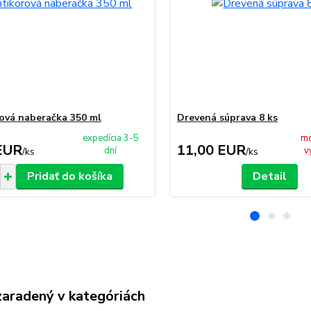
ová naberačka 350 ml
Drevená súprava 8 ks
expedícia 3-5
mo
EUR
11,00 EUR
dní
v
/
ks
/
ks
Pridať do košíka
Detail
zaradený v kategóriách