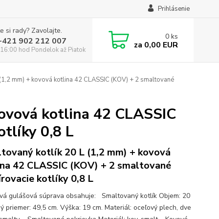
Prihlásenie
e si rady? Zavolajte.
0
ks
:+421 902 212 007
za
0,00 EUR
16:00 hod Pondelok až Piatok
 (1,2 mm) + kovová kotlina 42 CLASSIC (KOV) + 2 smaltované
kovová kotlina 42 CLASSIC
tlíky 0,8 L
tovaný kotlík 20 L (1,2 mm) + kovová
ina 42 CLASSIC (KOV) + 2 smaltované
írovacie kotlíky 0,8 L
ová gulášová súprava obsahuje: Smaltovaný kotlík Objem: 20
ný priemer: 49,5 cm. Výška: 19 cm. Materiál: oceľový plech, dve