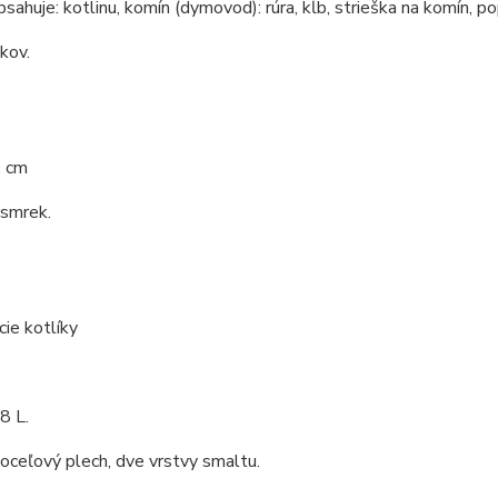
bsahuje: kotlinu, komín (dymovod): rúra, kĺb, strieška na komín, po
 kov.
0 cm
 smrek.
cie kotlíky
8 L.
 oceľový plech, dve vrstvy smaltu.