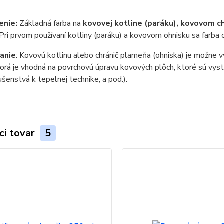
enie:
Základná farba na
kovovej kotline (paráku), kovovom c
Pri prvom používaní kotliny (paráku) a kovovom ohnisku sa farba o
anie
: Kovovú kotlinu alebo chránič plameňa (ohniska) je možne 
torá je vhodná na povrchovú úpravu kovových plôch, ktoré sú vy
lušenstvá k tepelnej technike, a pod.).
ci tovar
5