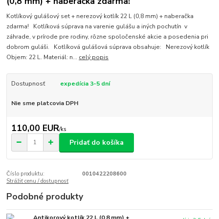
(0,8 mm) + naberačka zdarma!
Kotlíkový gulášový set + nerezový kotlík 22 L (0,8 mm) + naberačka
zdarma! Kotlíková súprava na varenie gulášu a iných pochutín v
záhrade, v prírode pre rodiny, rôzne spoločenské akcie a posedenia pri
dobrom guláši. Kotlíková gulášová súprava obsahuje: Nerezový kotlík
Objem: 22 L. Materiál: n...
celý popis
Dostupnosť
expedícia 3-5 dní
Nie sme platcovia DPH
110,00 EUR
/
ks
Pridať do košíka
Číslo produktu:
0010422208600
Strážiť cenu / dostupnosť
Podobné produkty
Antikorový kotlík 22 L (0,8 mm) +