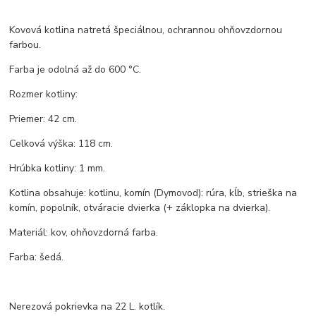
Kovová kotlina natretá špeciálnou, ochrannou ohňovzdornou
farbou.
Farba je odolná až do 600 °C.
Rozmer kotliny:
Priemer: 42 cm.
Celková výška: 118 cm.
Hrúbka kotliny: 1 mm.
Kotlina obsahuje: kotlinu, komín (Dymovod): rúra, kĺb, strieška na
komín, popolník, otváracie dvierka (+ záklopka na dvierka).
Materiál: kov, ohňovzdorná farba.
Farba: šedá.
Nerezová pokrievka na 22 L. kotlík.