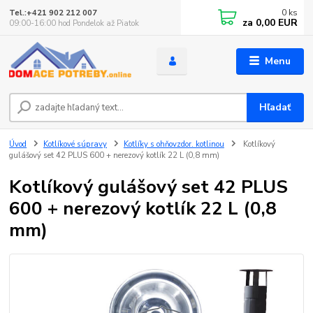
0
ks
Tel.:+421 902 212 007
za
0,00 EUR
09:00-16:00 hod Pondelok až Piatok
Menu
Hľadať
Úvod
Kotlíkové súpravy
Kotlíky s ohňovzdor. kotlinou
Kotlíkový
gulášový set 42 PLUS 600 + nerezový kotlík 22 L (0,8 mm)
Kotlíkový gulášový set 42 PLUS
600 + nerezový kotlík 22 L (0,8
mm)