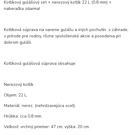
Kotlíkový gulášový set + nerezový kotlík 22 L (0,8 mm) +
naberačka zdarma!
Kotlíková súprava na varenie gulášu a iných pochutín v záhrade,
v prírode pre rodiny, rôzne spoločenské akcie a posedenia pri
dobrom guláši.
Kotlíková gulášová súprava obsahuje:
Nerezový kotlík
Objem: 22 L.
Materiál: nerez, (nehrdzavejúca oceľ).
Hrúbka: cca 0,8 mm.
Veľkosť: vrchný priemer: 47 cm, výška: 20 cm.