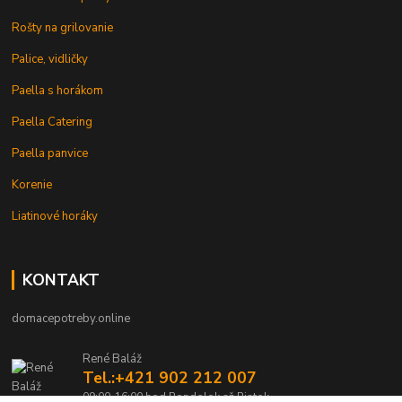
Rošty na grilovanie
Palice, vidličky
Paella s horákom
Paella Catering
Paella panvice
Korenie
Liatinové horáky
KONTAKT
domacepotreby.online
René Baláž
Tel.:+421 902 212 007
09:00-16:00 hod Pondelok až Piatok