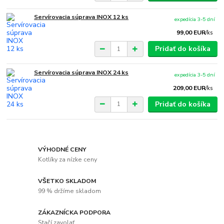
Servírovacia súprava INOX 12 ks
expedícia 3-5 dní
99,00 EUR
/
ks
Pridať do košíka
Servírovacia súprava INOX 24 ks
expedícia 3-5 dní
209,00 EUR
/
ks
Pridať do košíka
VÝHODNÉ CENY
Kotlíky za nízke ceny
VŠETKO SKLADOM
99 % držíme skladom
ZÁKAZNÍCKA PODPORA
Stačí zavolať