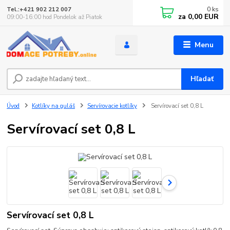
0
ks
Tel.:+421 902 212 007
za
0,00 EUR
09:00-16:00 hod Pondelok až Piatok
Menu
Hľadať
Úvod
Kotlíky na guláš
Servírovacie kotlíky
Servírovací set 0,8 L
Servírovací set 0,8 L
Servírovací set 0,8 L