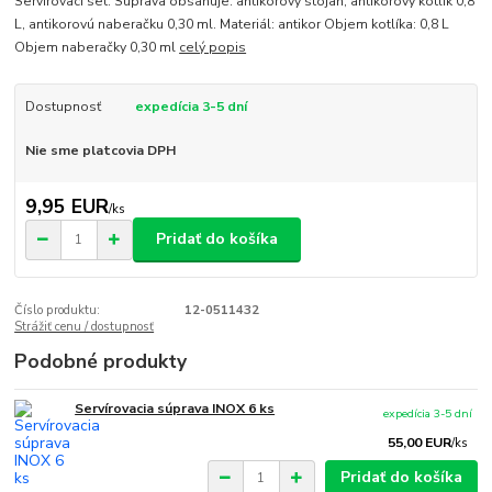
Servírovací set. Súprava obsahuje: antikorový stojan, antikorový kotlík 0,8
L, antikorovú naberačku 0,30 ml. Materiál: antikor Objem kotlíka: 0,8 L
Objem naberačky 0,30 ml
celý popis
Dostupnosť
expedícia 3-5 dní
Nie sme platcovia DPH
9,95 EUR
/
ks
Pridať do košíka
Číslo produktu:
12-0511432
Strážiť cenu / dostupnosť
Podobné produkty
Servírovacia súprava INOX 6 ks
expedícia 3-5 dní
55,00 EUR
/
ks
Pridať do košíka