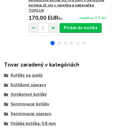
Antikorový kotlík 8 L (0,8 mm) + nerezová
Antikorový k
kotlina 31 cm + vareška a naberačka
kotlina 36 c
TOPLUX
TOPLUX
170,00 EUR
180,00 
expedícia 3-5 dní
/
ks
Pridať do košíka
Tovar zaradený v kategóriách
Kotlíky na guláš
Kotlíkové súpravy
Antikorové kotlíky
Servírovacie kotlíky
Servírovacie súpravy
Hrúbka kotlíka: 0,8 mm