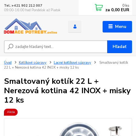
0
ks
Tel.:+421 902 212 007
za
0,00 EUR
09:00-16:00 hod Pondelok až Piatok
Menu
Hľadať
Úvod
Kotlíkové súpravy
Lacné kotlíkové súpravy
Smaltovaný kotlík
22 L + Nerezová kotlina 42 INOX + misky 12 ks
Smaltovaný kotlík 22 L +
Nerezová kotlina 42 INOX + misky
12 ks
Akcia