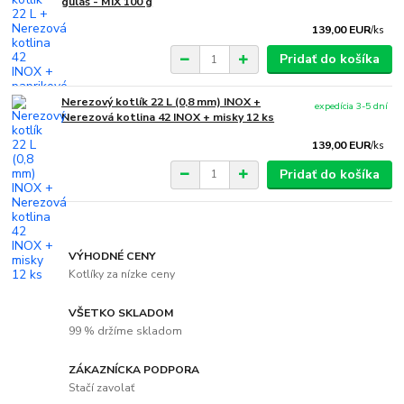
guláš - MIX 100 g
139,00 EUR
/
ks
Pridať do košíka
Nerezový kotlík 22 L (0,8 mm) INOX +
expedícia 3-5 dní
Nerezová kotlina 42 INOX + misky 12 ks
139,00 EUR
/
ks
Pridať do košíka
VÝHODNÉ CENY
Kotlíky za nízke ceny
VŠETKO SKLADOM
99 % držíme skladom
ZÁKAZNÍCKA PODPORA
Stačí zavolať