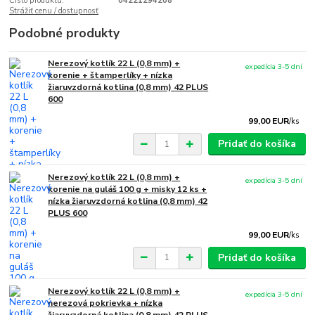
Číslo produktu:
04221294208
Strážiť cenu / dostupnosť
Podobné produkty
Nerezový kotlík 22 L (0,8 mm) +
expedícia 3-5 dní
korenie + štamperlíky + nízka
žiaruvzdorná kotlina (0,8 mm) 42 PLUS
600
99,00 EUR
/
ks
Pridať do košíka
Nerezový kotlík 22 L (0,8 mm) +
expedícia 3-5 dní
korenie na guláš 100 g + misky 12 ks +
nízka žiaruvzdorná kotlina (0,8 mm) 42
PLUS 600
99,00 EUR
/
ks
Pridať do košíka
Nerezový kotlík 22 L (0,8 mm) +
expedícia 3-5 dní
nerezová pokrievka + nízka
žiaruvzdorná kotlina (0,8 mm) 42 PLUS