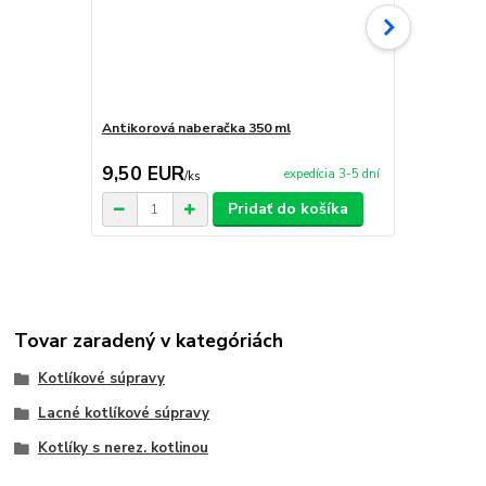
Antikorová naberačka 350 ml
Doska na krá
9,50 EUR
4,90 EU
expedícia 3-5 dní
/
ks
Pridať do košíka
Tovar zaradený v kategóriách
Kotlíkové súpravy
Lacné kotlíkové súpravy
Kotlíky s nerez. kotlinou