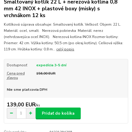
Smaltovaný kotlík 22 L + nerezová kotlina 0,8
mm 42 INOX + plastové boxy (misky) s
vrchnákom 12 ks
Kotlíková súprava obsahuje: Smaltovaný kotlík. Veľkosť: Objem: 22 L.
Materiál: ocel, smalt. Nerezová pokrievka Materiál: nerez
(nehrdzavejúca oceľ INOX). Nerezová kotlina INOX Rozmer kotliny:
Priemer: 42 cm. Výška kotliny: 50,5 cm (po okraj kotliny). Celková výška:
119 cm. Hrúbka kotliny: 0,8 m...
celý popis
Dostupnosť
expedícia 3-5 dní
Cena pred
156,00 EUR
zľavou
Nie sme platcovia DPH
139,00 EUR
/
ks
Pridať do košíka