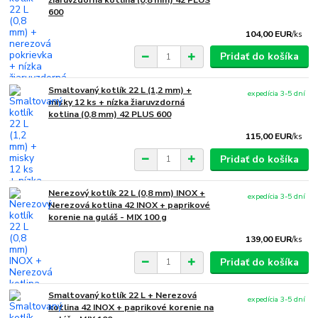
600
104,00 EUR
/
ks
Pridať do košíka
Smaltovaný kotlík 22 L (1,2 mm) +
expedícia 3-5 dní
misky 12 ks + nízka žiaruvzdorná
kotlina (0,8 mm) 42 PLUS 600
115,00 EUR
/
ks
Pridať do košíka
Nerezový kotlík 22 L (0,8 mm) INOX +
expedícia 3-5 dní
Nerezová kotlina 42 INOX + paprikové
korenie na guláš - MIX 100 g
139,00 EUR
/
ks
Pridať do košíka
Smaltovaný kotlík 22 L + Nerezová
expedícia 3-5 dní
kotlina 42 INOX + paprikové korenie na