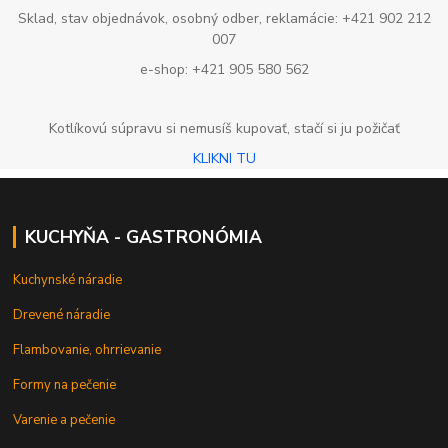
Sklad, stav objednávok, osobný odber, reklamácie: +421 902 212
007
e-shop: +421 905 580 562
Kotlíkovú súpravu si nemusíš kupovať, stačí si ju požičať
KLIKNI TU
KUCHYŇA - GASTRONÓMIA
Kuchynské náradie
Drevené náradie
Flambovanie, ohrrievanie
Formy na pečenie
Varenie a pečenie