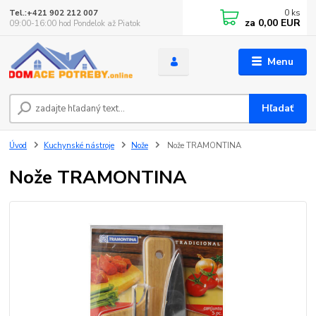
0
ks
Tel.:+421 902 212 007
za
0,00 EUR
09:00-16:00 hod Pondelok až Piatok
Menu
Hľadať
Úvod
Kuchynské nástroje
Nože
Nože TRAMONTINA
Nože TRAMONTINA