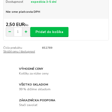
Dostupnosť
expedícia 3-5 dní
Nie sme platcovia DPH
2,50 EUR
/
ks
Pridať do košíka
Číslo produktu:
652789
Strážiť cenu / dostupnosť
VÝHODNÉ CENY
Kotlíky za nízke ceny
VŠETKO SKLADOM
99 % držíme skladom
ZÁKAZNÍCKA PODPORA
Stačí zavolať