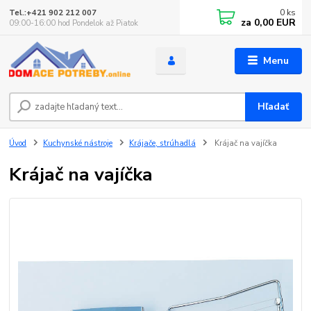
0
ks
Tel.:+421 902 212 007
za
0,00 EUR
09:00-16:00 hod Pondelok až Piatok
Menu
Hľadať
Úvod
Kuchynské nástroje
Krájače, strúhadlá
Krájač na vajíčka
Krájač na vajíčka