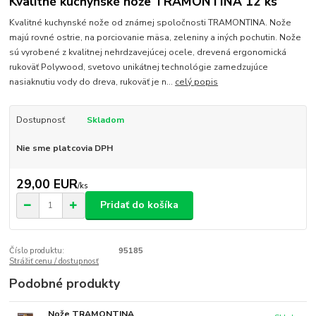
Kvalitné kuchynské nože TRAMONTINA 12 ks
Kvalitné kuchynské nože od známej spoločnosti TRAMONTINA. Nože
majú rovné ostrie, na porciovanie mäsa, zeleniny a iných pochutin. Nože
sú vyrobené z kvalitnej nehrdzavejúcej ocele, drevená ergonomická
rukoväť Polywood, svetovo unikátnej technológie zamedzujúce
nasiaknutiu vody do dreva, rukoväť je n...
celý popis
Dostupnosť
Skladom
Nie sme platcovia DPH
29,00 EUR
/
ks
Pridať do košíka
Číslo produktu:
95185
Strážiť cenu / dostupnosť
Podobné produkty
Nože TRAMONTINA