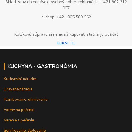
Sklad, stav objednávok, osobný odber, reklamácie: +421 902 212
007
e-shop: +421 905 580 562
Kotlíkovú súpravu si nemusíš kupovať, stačí si ju požičať
KLIKNI TU
KUCHYŇA - GASTRONÓMIA
Kuchynské náradie
Drevené náradie
Flambovanie, ohrrievanie
Formy na pečenie
Varenie a pečenie
Servírovanie, stolovanie