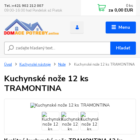
0
ks
Tel.:+421 902 212 007
za
0,00 EUR
09:00-16:00 hod Pondelok až Piatok
Menu
Hľadať
Úvod
Kuchynské nástroje
Nože
Kuchynské nože 12 ks TRAMONTINA
Kuchynské nože 12 ks
TRAMONTINA