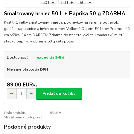
Smaltovaný hrniec 50 L + Paprika 50 g ZDARMA
Kvalitný, veľký smaltovaný hrniec s pokrievkov na varenie polievok,
gulášu, kapustnice a iných pokrmov. Veľkosť: Objem: 50 litrov Priemer: 45
cm Výška: 34 cm DARČEK: Zdarma dostanete kvalitnú maďarskú mletú,
sladkú papriku v objeme 50 g
celý popis
Dostupnosť
expedícia 3-5 dní
Nie sme platcovia DPH
89,00 EUR
/
ks
Pridať do košíka
Číslo produktu:
50LSH
Strážiť cenu / dostupnosť
Podobné produkty