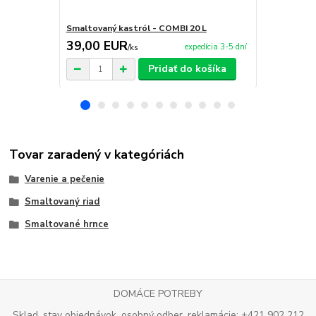
Smaltovaný kastról - COMBI 20 L
Smaltovaný č
39,00 EUR
30,00 E
expedícia 3-5 dní
/
ks
Pridať do košíka
Tovar zaradený v kategóriách
Varenie a pečenie
Smaltovaný riad
Smaltované hrnce
DOMÁCE POTREBY
Sklad, stav objednávok, osobný odber, reklamácie: +421 902 212