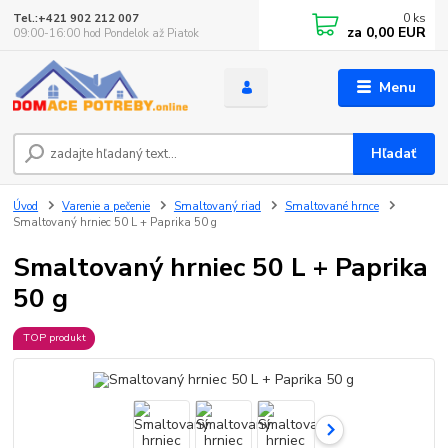
0
ks
Tel.:+421 902 212 007
za
0,00 EUR
09:00-16:00 hod Pondelok až Piatok
Menu
Hľadať
Úvod
Varenie a pečenie
Smaltovaný riad
Smaltované hrnce
Smaltovaný hrniec 50 L + Paprika 50 g
Smaltovaný hrniec 50 L + Paprika
50 g
TOP produkt