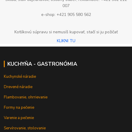
007
e-shop: +421 905 580 562
Kotlíkovú súpravu si nemusíš kupovať, stačí si ju požičať
KLIKNI TU
KUCHYŇA - GASTRONÓMIA
Kuchynské náradie
Drevené náradie
Flambovanie, ohrrievanie
Formy na pečenie
Varenie a pečenie
Servírovanie, stolovanie