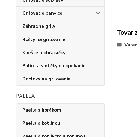
Grilovacie súpravy
Grilovacie panvice
Záhradné grily
Tovar 
Rošty na grilovanie
Varen
Kliešte a obracačky
Palice a vidličky na opekanie
Doplnky na grilovanie
PAELLA
Paella s horákom
Paella s kotlinou
Paella s kotlíkom a kotlinou