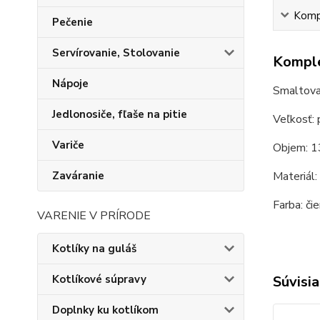
Kompl
Pečenie
Servírovanie, Stolovanie
Komple
Nápoje
Smaltovan
Jedlonosiče, fľaše na pitie
Veľkosť: 
Variče
Objem: 1
Materiál:
Zaváranie
Farba: či
VARENIE V PRÍRODE
Kotlíky na guláš
Súvisia
Kotlíkové súpravy
Doplnky ku kotlíkom