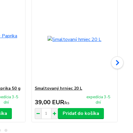
prika 50 g
Smaltovaný hrniec 20 L
Sm
edícia 3-5
expedícia 3-5
39,00 EUR
4
dní
dní
/
ks
šíka
Pridať do košíka