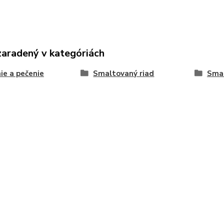
zaradený v kategóriách
ie a pečenie
Smaltovaný riad
Smal