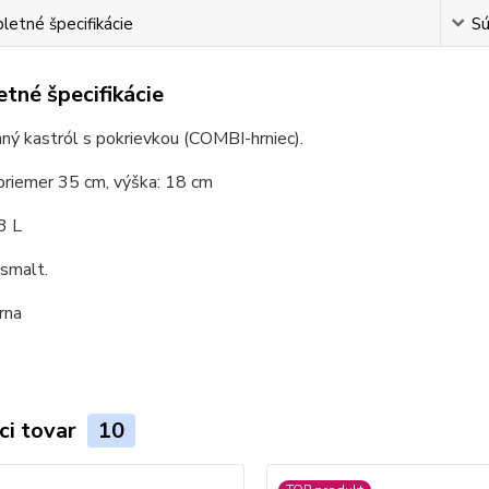
etné špecifikácie
Sú
tné špecifikácie
ý kastról s pokrievkou (COMBI-hrniec).
priemer 35 cm, výška: 18 cm
3 L
 smalt.
erna
ci tovar
10