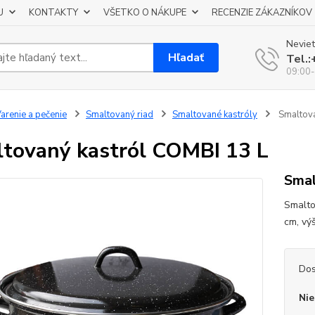
U
KONTAKTY
VŠETKO O NÁKUPE
RECENZIE ZÁKAZNÍKOV
Neviet
Hľadať
Tel.
09:00-
arenie a pečenie
Smaltovaný riad
Smaltované kastróly
Smaltova
tovaný kastról COMBI 13 L
Smal
Smalto
cm, vý
Dos
Nie