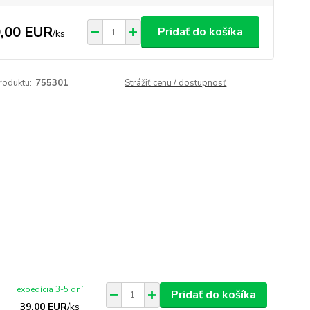
,00 EUR
Pridať do košíka
/
ks
roduktu:
755301
Strážiť cenu / dostupnosť
expedícia 3-5 dní
Pridať do košíka
39,00 EUR
/
ks