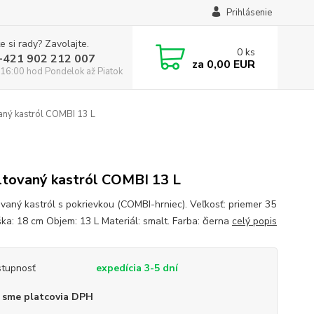
Prihlásenie
e si rady? Zavolajte.
0
ks
:+421 902 212 007
za
0,00 EUR
16:00 hod Pondelok až Piatok
ný kastról COMBI 13 L
tovaný kastról COMBI 13 L
vaný kastról s pokrievkou (COMBI-hrniec). Veľkosť: priemer 35
ška: 18 cm Objem: 13 L Materiál: smalt. Farba: čierna
celý popis
tupnosť
expedícia 3-5 dní
 sme platcovia DPH