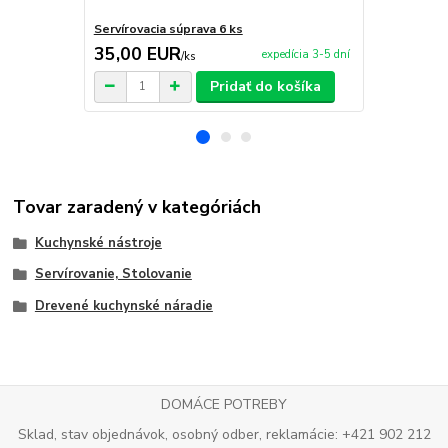
Servírovacia súprava 6 ks
Nože TRAM
35,00 EUR
29,00 E
expedícia 3-5 dní
/
ks
Pridať do košíka
Tovar zaradený v kategóriách
Kuchynské nástroje
Servírovanie, Stolovanie
Drevené kuchynské náradie
DOMÁCE POTREBY
Sklad, stav objednávok, osobný odber, reklamácie: +421 902 212