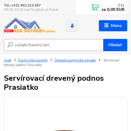
0
ks
Tel.:+421 902 212 007
za
0,00 EUR
09:00-16:00 hod Pondelok až Piatok
Menu
Hľadať
Úvod
Kuchynské nástroje
Drevené kuchynské náradie
Servírovací
drevený podnos Prasiatko
Servírovací drevený podnos
Prasiatko