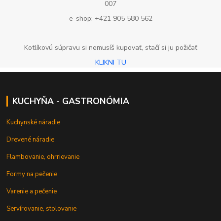
007
e-shop: +421 905 580 562
Kotlíkovú súpravu si nemusíš kupovať, stačí si ju požičať
KLIKNI TU
KUCHYŇA - GASTRONÓMIA
Kuchynské náradie
Drevené náradie
Flambovanie, ohrrievanie
Formy na pečenie
Varenie a pečenie
Servírovanie, stolovanie