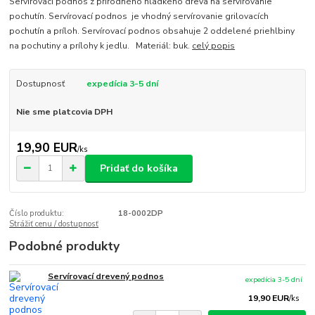
Servírovací podnos z prírodného hladkého dreva na servírovanie
pochutín. Servírovací podnos je vhodný servírovanie grilovacích
pochutín a príloh. Servírovací podnos obsahuje 2 oddelené priehlbiny
na pochutiny a prílohy k jedlu. Materiál: buk.
celý popis
Dostupnosť
expedícia 3-5 dní
Nie sme platcovia DPH
19,90 EUR
/
ks
Pridať do košíka
Číslo produktu:
18-0002DP
Strážiť cenu / dostupnosť
Podobné produkty
Servírovací drevený podnos
expedícia 3-5 dní
19,90 EUR
/
ks