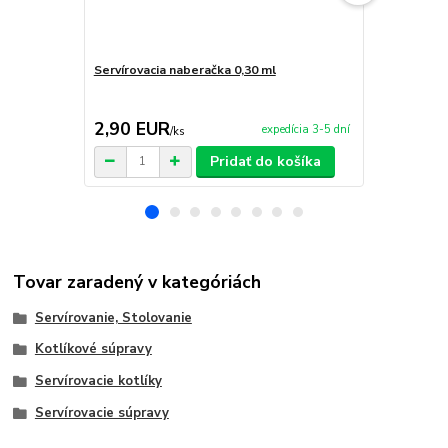
Servírovacia naberačka 0,30 ml
Antikorový k
kotlina 36 c
TOPLUX
2,90 EUR
210,00 
expedícia 3-5 dní
/
ks
Pridať do košíka
Tovar zaradený v kategóriách
Servírovanie, Stolovanie
Kotlíkové súpravy
Servírovacie kotlíky
Servírovacie súpravy