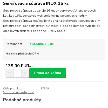
Servírovacia súprava INOX 16 ks
Servírovacia súprava obsahuje 16 kusov servírovacích antikorových
kotlíkov, 16 kusov závesných stojanov na servírovacie kotlíky.
Servírovacia súprava kotlíkov je vhodná na stolovanie (servírovanie) v
reštauráciach, pohostinstvách, bufetoch, alebo na domáce využitie pri
gulášových akciách a podobne. ...
celý popis
Dostupnosť
expedícia 3-5 dní
Nie sme platcovia DPH
139,00 EUR
/
ks
Pridať do košíka
Číslo produktu:
27508
Strážiť cenu / dostupnosť
Podobné produkty