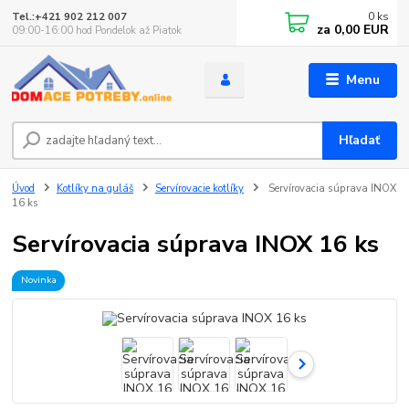
0
ks
Tel.:+421 902 212 007
za
0,00 EUR
09:00-16:00 hod Pondelok až Piatok
Menu
Hľadať
Úvod
Kotlíky na guláš
Servírovacie kotlíky
Servírovacia súprava INOX
16 ks
Servírovacia súprava INOX 16 ks
Novinka