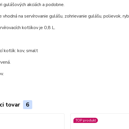
pri gulášových akciách a podobne.
e vhodná na servírovanie gulášu, zohrievanie gulášu, polievok, ryb
vírovacích kotlíkov je 0,8 L.
í kotlík: kov, smalt
rvená.
v.
ci tovar
6
TOP produkt