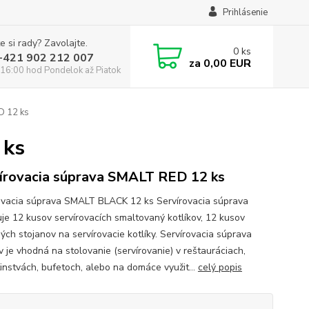
Prihlásenie
e si rady? Zavolajte.
0
ks
:+421 902 212 007
za
0,00 EUR
16:00 hod Pondelok až Piatok
D 12 ks
 ks
írovacia súprava SMALT RED 12 ks
ovacia súprava SMALT BLACK 12 ks Servírovacia súprava
je 12 kusov servírovacích smaltovaný kotlíkov, 12 kusov
ých stojanov na servírovacie kotlíky. Servírovacia súprava
v je vhodná na stolovanie (servírovanie) v reštauráciach,
instvách, bufetoch, alebo na domáce využit...
celý popis