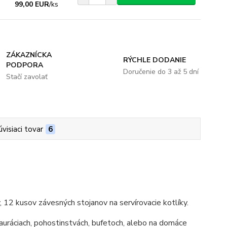
99,00 EUR
/
ks
ZÁKAZNÍCKA
RÝCHLE DODANIE
PODPORA
Doručenie do 3 až 5 dní
Stačí zavolať
úvisiaci tovar
6
 12 kusov závesných stojanov na servírovacie kotlíky.
štauráciach, pohostinstvách, bufetoch, alebo na domáce