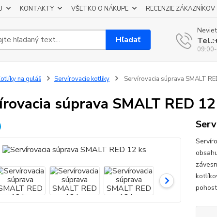
U
KONTAKTY
VŠETKO O NÁKUPE
RECENZIE ZÁKAZNÍKOV
Neviet
Hľadať
Tel.
09:00-
otlíky na guláš
Servírovacie kotlíky
Servírovacia súprava SMALT RE
írovacia súprava SMALT RED 12
Serv
Servír
obsahu
závesn
kotlíko
pohost