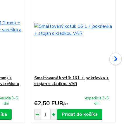
 mm) +
Smaltovaný kotlík 16 L + pokrievka +
Sm
 vareška a
stojan s kladkou VAR
st
edícia 3-5
expedícia 3-5
62,50 EUR
6
dní
dní
/
ks
šíka
Pridať do košíka