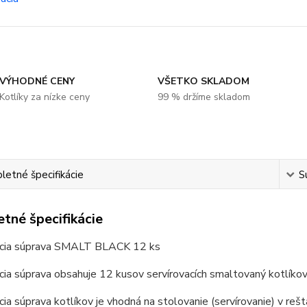
VÝHODNÉ CENY
VŠETKO SKLADOM
Kotlíky za nízke ceny
99 % držíme skladom
etné špecifikácie
S
tné špecifikácie
acia súprava SMALT BLACK 12 ks
cia súprava obsahuje 12 kusov servírovacích smaltovaný kotlíkov,
cia súprava kotlíkov je vhodná na stolovanie (servírovanie) v re