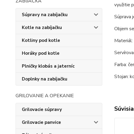
ZABÍJAČKA
využitie 
Súpravy na zabíjačku
Súprava j
Kotle na zabíjačku
Objem ser
Kotliny pod kotle
Materiál:
Servírovac
Horáky pod kotle
Farba: če
Plničky klobás a jaterníc
Stojan: ko
Doplnky na zabíjačku
GRILOVANIE A OPEKANIE
Súvisia
Grilovacie súpravy
Grilovacie panvice