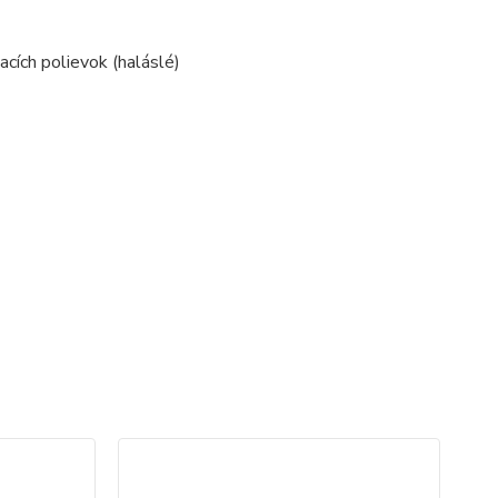
acích polievok (haláslé)
TO