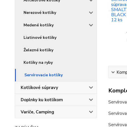
Antikorové kotlíky
Nerezové kotlíky
Medené kotlíky
Liatinové kotlíky
Železné kotlíky
Kotlíky na ryby
Kompl
Servírovacie kotlíky
Kotlíkové súpravy
Komple
Doplnky ku kotlíkom
Servírov
Variče, Camping
Servírova
Servírova