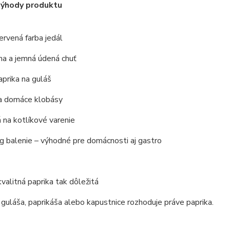
výhody produktu
ervená farba jedál
ma a jemná údená chuť
aprika na guláš
a domáce klobásy
 na kotlíkové varenie
g balenie – výhodné pre domácnosti aj gastro
kvalitná paprika tak dôležitá
í guláša, paprikáša alebo kapustnice rozhoduje práve paprika.