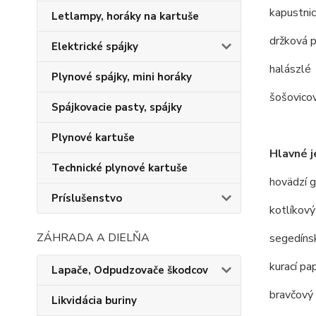
kapustni
Letlampy, horáky na kartuše
držková p
Elektrické spájky
halászlé
Plynové spájky, mini horáky
šošovico
Spájkovacie pasty, spájky
Plynové kartuše
Hlavné j
Technické plynové kartuše
hovädzí g
Príslušenstvo
kotlíkový
ZÁHRADA A DIELŇA
segedíns
kurací pa
Lapače, Odpudzovače škodcov
bravčový
Likvidácia buriny