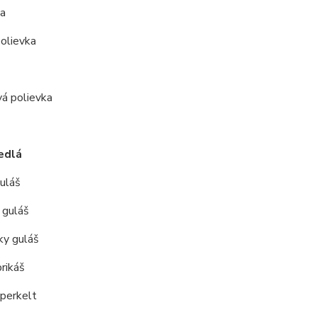
ca
olievka
vá polievka
edlá
uláš
 guláš
ky guláš
prikáš
 perkelt