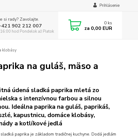
Prihlásenie
e si rady? Zavolajte.
0
ks
:+421 902 212 007
za
0,00 EUR
16:00 hod Pondelok až Piatok
a klobásy
aprika na guláš, mäso a
itná údená sladká paprika mletá zo
ielska s intenzívnou farbou a silnou
ou. Ideálna paprika na guláš, paprikáš,
szlé, kapustnicu, domáce klobásy,
nády a kotlíkové jedlá
sladká paprika je základom tradičnej kuchyne. Dodá jedlám