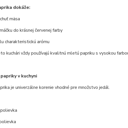
prika dokáže:
 chuť mäsa
omáčku do krásnej červenej farby
lu charakteristickú arómu
to kuchári vždy používajú kvalitnú mletú papriku s vysokou farbo
 papriky v kuchyni
rika je univerzálne korenie vhodné pre množstvo jedál.
 polievka
polievka