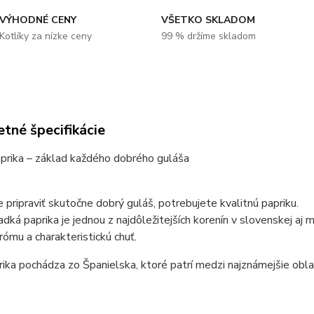
VÝHODNÉ CENY
VŠETKO SKLADOM
Kotlíky za nízke ceny
99 % držíme skladom
tné špecifikácie
prika – základ každého dobrého guláša
 pripraviť skutočne dobrý guláš, potrebujete kvalitnú papriku.
dká paprika je jednou z najdôležitejších korenín v slovenskej aj 
rómu a charakteristickú chuť.
ika pochádza zo Španielska, ktoré patrí medzi najznámejšie oblas