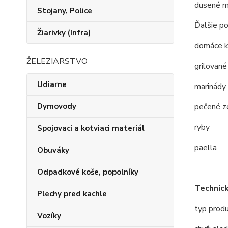
dusené 
Stojany, Police
Ďalšie po
Žiarivky (Infra)
domáce k
ŽELEZIARSTVO
grilovan
Udiarne
marinády
Dymovody
pečené z
ryby
Spojovací a kotviaci materiál
paella
Obuváky
Odpadkové koše, popolníky
Technic
Plechy pred kachle
typ produ
Vozíky