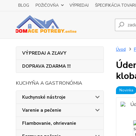
BLOG
POŽIČOVŇA
VÝPREDAJ
ŠPECIFIKÁCIA TOVAR
Úvod
P
VÝPREDAJ A ZĽAVY
Úden
DOPRAVA ZDARMA !!!
klob
KUCHYŇA A GASTRONÓMIA
Novinka
Kuchynské nástroje
Varenie a pečenie
Flambovanie, ohrievanie