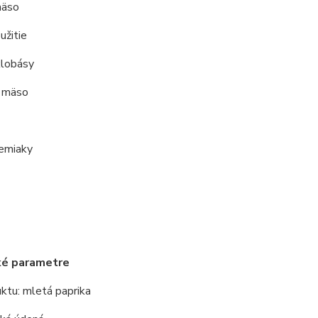
mäso
užitie
lobásy
é mäso
emiaky
ké parametre
ktu: mletá paprika