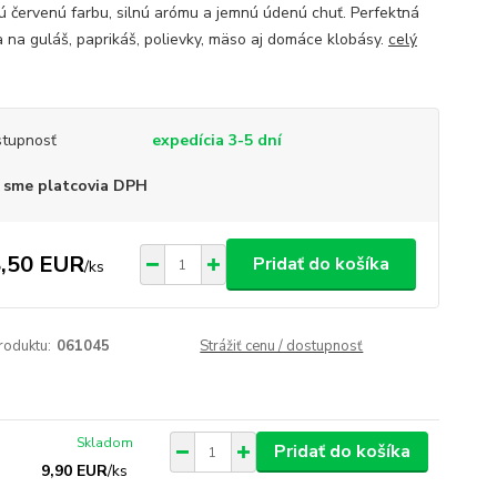
ú červenú farbu, silnú arómu a jemnú údenú chuť. Perfektná
a na guláš, paprikáš, polievky, mäso aj domáce klobásy.
celý
tupnosť
expedícia 3-5 dní
 sme platcovia DPH
,50 EUR
Pridať do košíka
/
ks
roduktu:
061045
Strážiť cenu / dostupnosť
Skladom
Pridať do košíka
9,90 EUR
/
ks