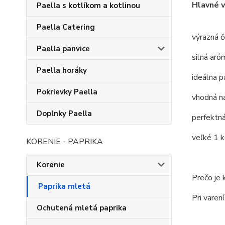
Hlavné 
Paella s kotlíkom a kotlinou
Paella Catering
výrazná č
Paella panvice
silná aró
Paella horáky
ideálna p
Pokrievky Paella
vhodná n
Doplnky Paella
perfektná
veľké 1 k
KORENIE - PAPRIKA
Korenie
Prečo je 
Paprika mletá
Pri varen
Ochutená mletá paprika