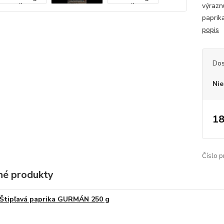
výrazn
paprik
popis
Dos
Nie
18
Číslo p
é produkty
Štipľavá paprika GURMÁN 250 g