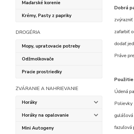
Maďarské korenie
Dobrá pa
Krémy, Pasty z papriky
zvýrazniť
zafarbiť 
DROGÉRIA
dodať jed
Mopy, upratovacie potreby
Práve pre
Odžmolkovače
Pracie prostriedky
Použitie
ZVÁRANIE A NAHRIEVANIE
Údená pap
Horáky
Polievky
Horáky na opalovanie
gulášová
fazuľová 
Mini Autogeny