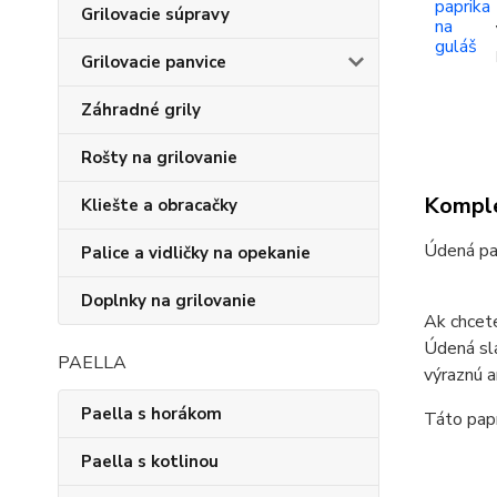
Grilovacie súpravy
Grilovacie panvice
Záhradné grily
Rošty na grilovanie
Komple
Kliešte a obracačky
Údená pa
Palice a vidličky na opekanie
Doplnky na grilovanie
Ak chcete
Údená sla
PAELLA
výraznú a
Paella s horákom
Táto papr
Paella s kotlinou