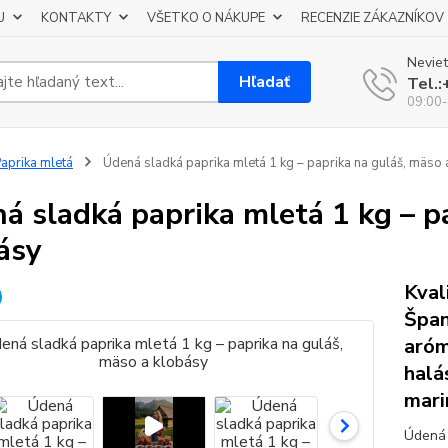
U
KONTAKTY
VŠETKO O NÁKUPE
RECENZIE ZÁKAZNÍKOV
Neviet
Hľadať
Tel.
09:00-
aprika mletá
Údená sladká paprika mletá 1 kg – paprika na guláš, mäso 
á sladká paprika mletá 1 kg – p
ásy
Kval
Špan
aróm
halá
mari
Údená 