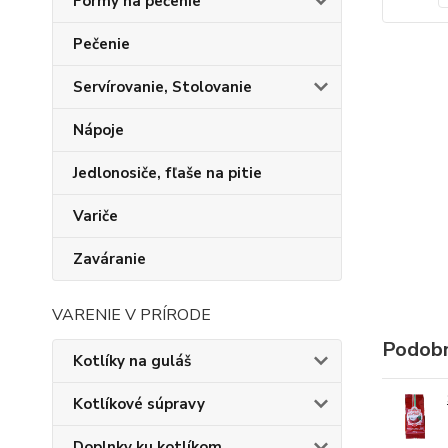
Formy na pečenie
Pečenie
Servírovanie, Stolovanie
Nápoje
Jedlonosiče, fľaše na pitie
Variče
Zaváranie
VARENIE V PRÍRODE
Podobn
Kotlíky na guláš
Kotlíkové súpravy
Doplnky ku kotlíkom