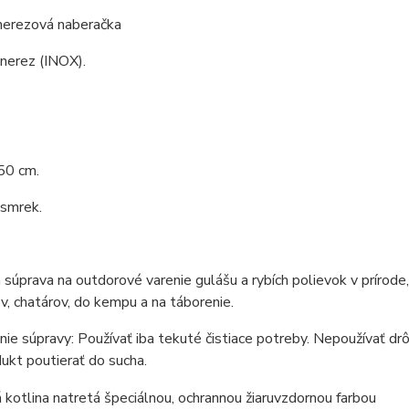
 nerezová naberačka
 nerez (INOX).
50 cm.
 smrek.
 súprava na outdorové varenie gulášu a rybích polievok v prírod
v, chatárov, do kempu a na táborenie.
ie súpravy: Používať iba tekuté čistiace potreby. Nepoužívať drô
ukt poutierať do sucha.