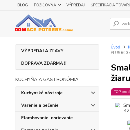
BLOG
POŽIČOVŇA
VÝPREDAJ
ŠPECIFIKÁCIA TOVAR
Úvod
K
VÝPREDAJ A ZĽAVY
PLUS 600 
DOPRAVA ZDARMA !!!
Smal
žiar
KUCHYŇA A GASTRONÓMIA
TOP prod
Kuchynské nástroje
Varenie a pečenie
Flambovanie, ohrievanie