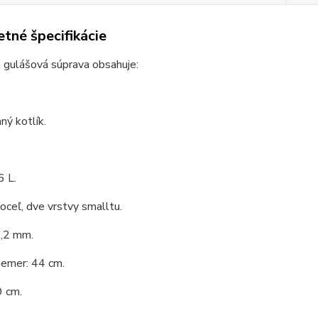
tné špecifikácie
 gulášová súprava obsahuje:
ý kotlík.
6 L.
 oceľ, dve vrstvy smalltu.
1,2 mm.
iemer: 44 cm.
9 cm.