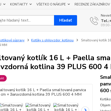
U
KONTAKTY
VŠETKO O NÁKUPE
RECENZIE ZÁKAZNÍKOV
Neviet
Hľadať
Tel.
09:00-
otlíkové súpravy
Kotlíky s ohňovzdor. kotlinou
Smaltovaný kotlík 16
4 MM
tovaný kotlík 16 L + Paella sma
uvzdorná kotlina 39 PLUS 600 
Smal
ukt
panv
600 
Kotlík
Objem: 