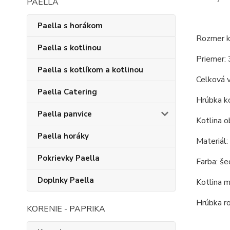
PAELLA
Paella s horákom
Rozmer ko
Paella s kotlinou
Priemer: 
Paella s kotlíkom a kotlinou
Celková 
Paella Catering
Hrúbka ko
Paella panvice
Kotlina o
Paella horáky
Materiál:
Pokrievky Paella
Farba: še
Doplnky Paella
Kotlina m
Hrúbka r
KORENIE - PAPRIKA