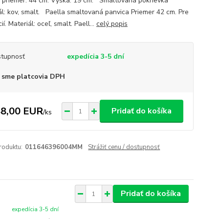
 priemer: 44 cm. Výška: 19 cm. Smaltovaná pokrievka
ál: kov, smalt. Paella smaltovaná panvica Priemer 42 cm. Pre
ií. Materiál: oceľ, smalt. Paell...
celý popis
tupnosť
expedícia 3-5 dní
 sme platcovia DPH
8,00 EUR
Pridať do košíka
/
ks
roduktu:
011646396004MM
Strážiť cenu / dostupnosť
Pridať do košíka
expedícia 3-5 dní