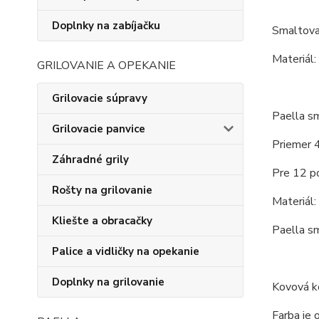
Doplnky na zabíjačku
Smaltova
Materiál:
GRILOVANIE A OPEKANIE
Grilovacie súpravy
Paella s
Grilovacie panvice
Priemer 
Záhradné grily
Pre 12 por
Rošty na grilovanie
Materiál:
Kliešte a obracačky
Paella sm
Palice a vidličky na opekanie
Doplnky na grilovanie
Kovová ko
Farba je 