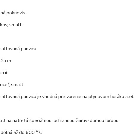
ná pokrievka
 kov, smalt.
maltovaná panvica
42 cm.
cií.
 oceľ, smalt.
altovaná panvica je vhodná pre varenie na plynovom horáku ale
tlina natretá špeciálnou, ochrannou žiaruvzdornou farbou.
odolná až do 600 ° C.