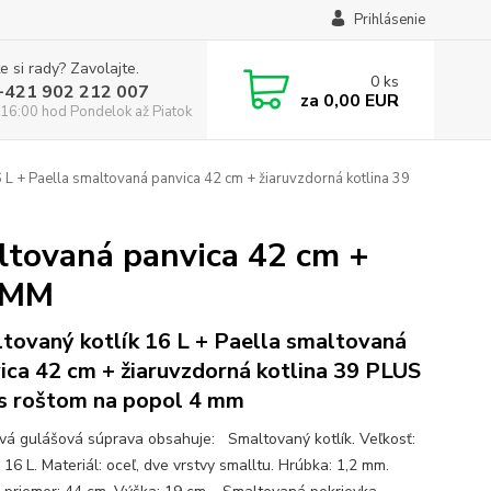
Prihlásenie
e si rady? Zavolajte.
0
ks
:+421 902 212 007
za
0,00 EUR
16:00 hod Pondelok až Piatok
 L + Paella smaltovaná panvica 42 cm + žiaruvzdorná kotlina 39
ltovaná panvica 42 cm +
4 MM
tovaný kotlík 16 L + Paella smaltovaná
ica 42 cm + žiaruvzdorná kotlina 39 PLUS
s roštom na popol 4 mm
ová gulášová súprava obsahuje: Smaltovaný kotlík. Veľkosť:
16 L. Materiál: oceľ, dve vrstvy smalltu. Hrúbka: 1,2 mm.