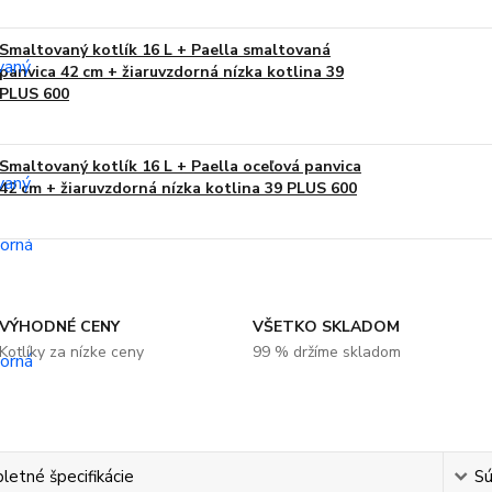
Smaltovaný kotlík 16 L + Paella smaltovaná
panvica 42 cm + žiaruvzdorná nízka kotlina 39
PLUS 600
Smaltovaný kotlík 16 L + Paella oceľová panvica
42 cm + žiaruvzdorná nízka kotlina 39 PLUS 600
VÝHODNÉ CENY
VŠETKO SKLADOM
Kotlíky za nízke ceny
99 % držíme skladom
etné špecifikácie
Sú