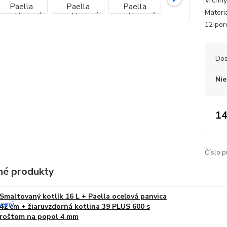
Vrchný
Materi
12 porc
Dos
Nie
14
Číslo p
é produkty
Smaltovaný kotlík 16 L + Paella oceľová panvica
42 cm + žiaruvzdorná kotlina 39 PLUS 600 s
roštom na popol 4 mm