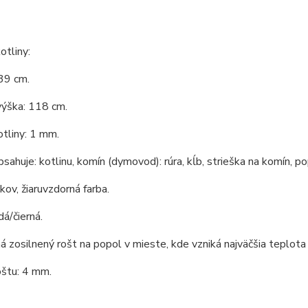
tliny:
39 cm.
výška: 118 cm.
tliny: 1 mm.
bsahuje: kotlinu, komín (dymovod): rúra, kĺb, strieška na komín, po
 kov, žiaruvzdorná farba.
dá/čierná.
á zosilnený rošt na popol v mieste, kde vzniká najväčšia teplota 
oštu: 4 mm.