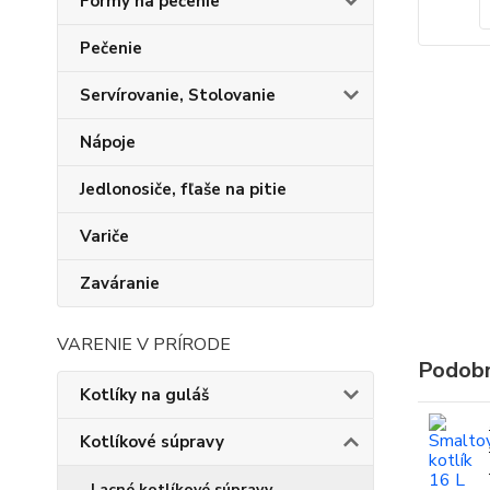
Formy na pečenie
Pečenie
Servírovanie, Stolovanie
Nápoje
Jedlonosiče, fľaše na pitie
Variče
Zaváranie
VARENIE V PRÍRODE
Podobn
Kotlíky na guláš
Kotlíkové súpravy
Lacné kotlíkové súpravy