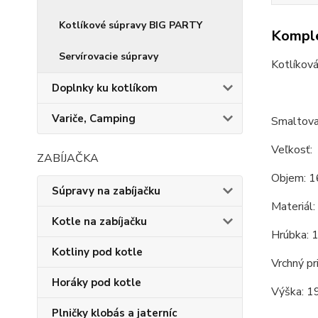
Kotlíkové súpravy BIG PARTY
Komple
Servírovacie súpravy
Kotlíková
Doplnky ku kotlíkom
Variče, Camping
Smaltovan
Veľkosť:
ZABÍJAČKA
Objem: 1
Súpravy na zabíjačku
Materiál:
Kotle na zabíjačku
Hrúbka: 
Kotliny pod kotle
Vrchný pr
Horáky pod kotle
Výška: 1
Plničky klobás a jaterníc