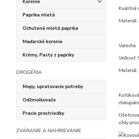
Korenie
Kvalitná
Paprika mletá
Materiál:
Ochutená mletá paprika
Maďarské korenie
Varecha
Krémy, Pasty z papriky
Veľkosť: 
Materiál:
DROGÉRIA
Mopy, upratovacie potreby
Kotlíková
Odžmolkovače
chalupáro
Pracie prostriedky
Ošetrovan
vždy prod
ZVÁRANIE A NAHRIEVANIE