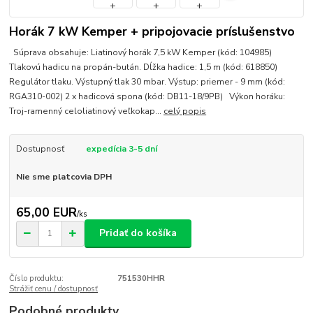
Horák 7 kW Kemper + pripojovacie príslušenstvo
Súprava obsahuje: Liatinový horák 7,5 kW Kemper (kód: 104985)
Tlakovú hadicu na propán-bután. Dĺžka hadice: 1,5 m (kód: 618850)
Regulátor tlaku. Výstupný tlak 30 mbar. Výstup: priemer - 9 mm (kód:
RGA310-002) 2 x hadicová spona (kód: DB11-18/9PB) Výkon horáku:
Troj-ramenný celoliatinový veľkokap...
celý popis
Dostupnosť
expedícia 3-5 dní
Nie sme platcovia DPH
65,00 EUR
/
ks
Pridať do košíka
Číslo produktu:
751530HHR
Strážiť cenu / dostupnosť
Podobné produkty