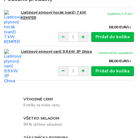
Liatinový plynový horák (varič) 7 kW
expedícia 3-5 dní
KEMPER
58,00 EUR
/
ks
Pridať do košíka
Liatinový plynový varič 8,8 kW 3P Ghisa
momentálne vypredané
88,00 EUR
/
ks
Pridať do košíka
VÝHODNÉ CENY
Kotlíky za nízke ceny
VŠETKO SKLADOM
99 % držíme skladom
ZÁKAZNÍCKA PODPORA