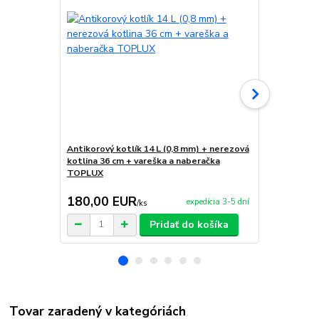
Antikorový kotlík 14 L (0,8 mm) + nerezová
Medený kotl
kotlina 36 cm + vareška a naberačka
kotlina 39 c
TOPLUX
party
180,00 EUR
403,00 
expedícia 3-5 dní
/
ks
Pridať do košíka
Tovar zaradený v kategóriách