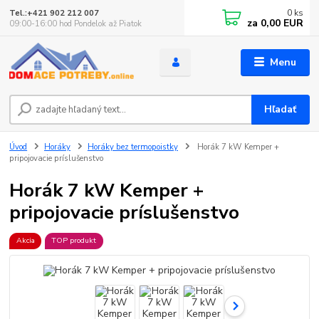
0
ks
Tel.:+421 902 212 007
za
0,00 EUR
09:00-16:00 hod Pondelok až Piatok
Menu
Hľadať
Úvod
Horáky
Horáky bez termopoistky
Horák 7 kW Kemper +
pripojovacie príslušenstvo
Horák 7 kW Kemper +
pripojovacie príslušenstvo
Akcia
TOP produkt