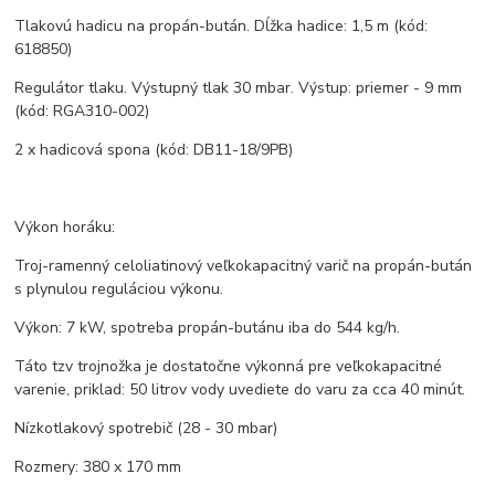
Tlakovú hadicu na propán-bután. Dĺžka hadice: 1,5 m (kód:
618850)
Regulátor tlaku. Výstupný tlak 30 mbar. Výstup: priemer - 9 mm
(kód: RGA310-002)
2 x hadicová spona (kód: DB11-18/9PB)
Výkon horáku:
Troj-ramenný celoliatinový veľkokapacitný varič na propán-bután
s plynulou reguláciou výkonu.
Výkon: 7 kW, spotreba propán-butánu iba do 544 kg/h.
Táto tzv trojnožka je dostatočne výkonná pre veľkokapacitné
varenie, priklad: 50 litrov vody uvediete do varu za cca 40 minút.
Nízkotlakový spotrebič (28 - 30 mbar)
Rozmery: 380 x 170 mm