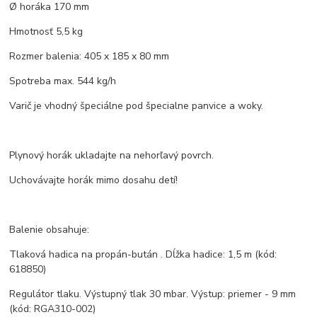
Ø horáka 170 mm
Hmotnosť 5,5 kg
Rozmer balenia: 405 x 185 x 80 mm
Spotreba max. 544 kg/h
Varič je vhodný špeciálne pod špecialne panvice a woky.
Plynový horák ukladajte na nehorľavý povrch.
Uchovávajte horák mimo dosahu detí!
Balenie obsahuje:
Tlaková hadica na propán-bután . Dĺžka hadice: 1,5 m (kód:
618850)
Regulátor tlaku. Výstupný tlak 30 mbar. Výstup: priemer - 9 mm
(kód: RGA310-002)