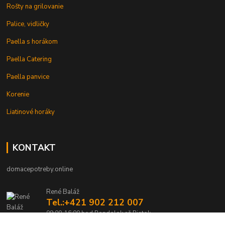
Rošty na grilovanie
Palice, vidličky
Paella s horákom
Paella Catering
Paella panvice
Korenie
Liatinové horáky
KONTAKT
domacepotreby.online
René Baláž
Tel.:+421 902 212 007
09:00-16:00 hod Pondelok až Piatok