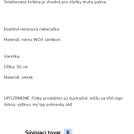
Smaltovaná kotlina je vhodná pre všetky druhy paliva.
Kvalitná nerezová naberačka.
Materiál: nerez INOX (antikor).
Vareška
Dĺžka: 50 cm
Materiál: smrek.
UPOZRNENIE: Fotky produktov sú ilustračné, môžu sa líšiť napr.
šírkou, výškou, iný typ pokrievky atď.
Súvisiaci tovar
6