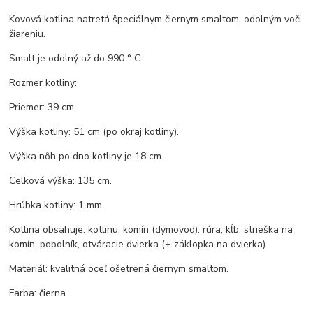
Kovová kotlina natretá špeciálnym čiernym smaltom, odolným voči
žiareniu.
Smalt je odolný až do 990 ° C.
Rozmer kotliny:
Priemer: 39 cm.
Výška kotliny: 51 cm (po okraj kotliny).
Výška nôh po dno kotliny je 18 cm.
Celková výška: 135 cm.
Hrúbka kotliny: 1 mm.
Kotlina obsahuje: kotlinu, komín (dymovod): rúra, kĺb, strieška na
komín, popolník, otváracie dvierka (+ záklopka na dvierka).
Materiál: kvalitná oceľ ošetrená čiernym smaltom.
Farba: čierna.