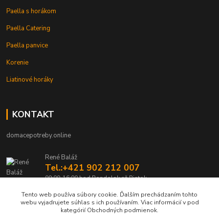
Paella s horákom
Paella Catering
Paella panvice
Korenie
Liatinové horáky
KONTAKT
domacepotreby.online
René Baláž
Tel.:+421 902 212 007
09:00-16:00 hod Pondelok až Piatok
Tento web používa súbory cookie. Ďalším prechádzaním tohto
info@domacepotreby.online
webu vyjadrujete súhlas s ich používaním. Viac informácií v pod
kategórií Obchodných podmienok.