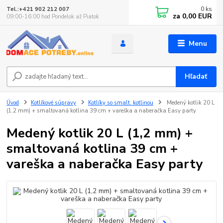
0
ks
Tel.:+421 902 212 007
za
0,00 EUR
09:00-16:00 hod Pondelok až Piatok
Menu
Hľadať
Úvod
Kotlíkové súpravy
Kotlíky so smalt. kotlinou
Medený kotlik 20 L
(1,2 mm) + smaltovaná kotlina 39 cm + vareška a naberačka Easy party
Medený kotlik 20 L (1,2 mm) +
smaltovaná kotlina 39 cm +
vareška a naberačka Easy party