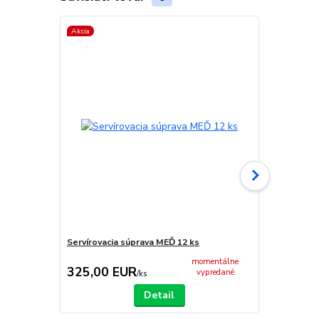
Akcia
TOP produkt
Akcia
Servírovacia súprava MEĎ 12 ks
Horák 7 kW 
príslušenst
momentálne
325,00 EUR
65,00 E
vypredané
/
ks
Detail