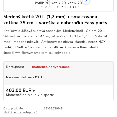
Medený kotlik 20 L (1,2 mm) + smaltovaná
kotlina 39 cm + vareška a naberačka Easy party
Kotlíková gulášová súprava obsahuje: Medený kotlik. Objem: 20 L.
Veľkosť: vrchny priemer: 47 cm, výška 23 cm. Hrúbka: 1,2 mm. Materiál:
meď + medená rukoväť. Antikorová pokrievka. Materiál: nerez INOX
(antikor). Veľkosť: vrchný priemer: 46 cm. Kovová kotlina natretá
špeciálnym čiernym smaltom, o...
celý popis
Dostupnosť
momentálne vypredané
Nie sme platcovia DPH
403,00 EUR
/
ks
Momentálne nie je k dispozícii
Číslo produktu:
17-02039MS
Strážiť cenu / dostupnosť