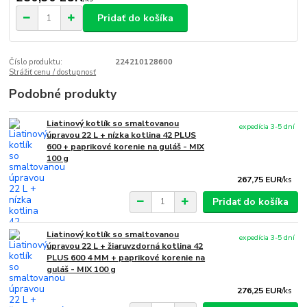
Pridať do košíka
Číslo produktu:
224210128600
Strážiť cenu / dostupnosť
Podobné produkty
Liatinový kotlík so smaltovanou
expedícia 3-5 dní
úpravou 22 L + nízka kotlina 42 PLUS
600 + paprikové korenie na guláš - MIX
100 g
267,75 EUR
/
ks
Pridať do košíka
Liatinový kotlík so smaltovanou
expedícia 3-5 dní
úpravou 22 L + žiaruvzdorná kotlina 42
PLUS 600 4 MM + paprikové korenie na
guláš - MIX 100 g
276,25 EUR
/
ks