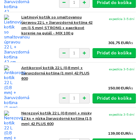
Pridať do košíka
Liatinový kotlík so smaltovanou
expedícia 3-5 dní
úpravou 22 L + žiaruvzdorná kotlina 42
cm (1,5 mm) STRONG + paprikové
korenie na guláš - MIX 100 g
301,75 EUR
/
ks
Pridať do košíka
Antikorový kotlík 22 L (0,8 mm) +
expedícia 3-5 dní
žiaruvzdorná kotlina (1 mm) 42 PLUS
600
150,00 EUR
/
ks
Pridať do košíka
Nerezový kotlík 22 L (0,8 mm) + misky
expedícia 3-5 dní
12 ks + nízka žiaruvzdorná kotlina (1,5
mm) 42 PLUS 600
139,00 EUR
/
ks