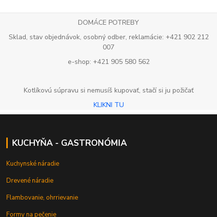
DOMÁCE POTREBY
Sklad, stav objednávok, osobný odber, reklamácie: +421 902 212
007
e-shop: +421 905 580 562
Kotlíkovú súpravu si nemusíš kupovať, stačí si ju požičať
KLIKNI TU
KUCHYŇA - GASTRONÓMIA
Kuchynské náradie
Drevené náradie
Flambovanie, ohrrievanie
Formy na pečenie