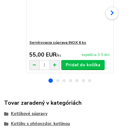
Servírovacia súprava INOX 6 ks
Servírovací 
55,00 EUR
9,95 EU
expedícia 3-5 dní
/
ks
Pridať do košíka
Tovar zaradený v kategóriách
Kotlíkové súpravy
Kotlíky s ohňovzdor. kotlinou