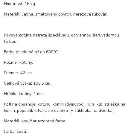
Hmotnosť: 16 kg.
Materiál: liatina, smaltovaný povrch, nerezová rukoväť.
Kovová kotlina natretá špeciálnou, ochrannou žiaruvzdornou
farbou.
Farba je odolná až do 600°C.
Rozmer kotliny:
Priemer: 42 cm.
Celková výška: 185,5 cm.
Hrúbka kotliny: 1 mm.
Kotlina obsahuje: kotlinu, komín (dymovod): rúra, kĺb, strieška na
komín, popolník, otváracie dvierka (+ záklopka na dvierka).
Materiál: kov, žiaruvzdorná farba.
Farba: šedá.