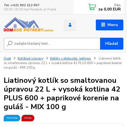
0
ks
Tel.:+421 902 212 007
za
0,00 EUR
09:00-16:00 hod Pondelok až Piatok
Menu
Hľadať
Úvod
Kotlíkové súpravy
Kotlíky s ohňovzdor. kotlinou
Liatinový kotlík
so smaltovanou úpravou 22 L + vysoká kotlina 42 PLUS 600 + paprikové korenie
na guláš - MIX 100 g
Liatinový kotlík so smaltovanou
úpravou 22 L + vysoká kotlina 42
PLUS 600 + paprikové korenie na
guláš - MIX 100 g
Novinka
Akcia