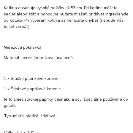
Kotlina obsahuje vysoké nožičky až 53 cm. Pri kotline môžete
sedieť alebo stáť a pohodlne budete miešať, pridávať ingrediencie
do kotlíka. Pri vyberaní kotlíka sa nemusíte ohýbať (nebude Vás
bolieť chrbát).
Nerezová pokrievka
Materiál: nerez (nehrdzavejúca oceľ).
1 x Sladké paprikové korenie
1 x Štipľavé paprikové korenie
Je to zmes sladkej papriky, cesnaku a soli, špeciálne používané do
gulášu.
Typ: mletá, sladká, štipľavá
Veľkosť: 2 x 100 g