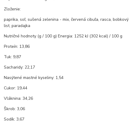
Zloženie:
paprika, soľ, sušená zelenina - mix, červená cibuľa, rasca, bobkový
list, paradajka
Nutričné ​​hodnoty (g / 100 g) Energia: 1252 kJ (302 kcal) / 100 g
Proteín: 13,86
Tuk: 9,87
Sacharidy: 22,17
Nasýtené mastné kyseliny: 1,54
Cukor: 19,44
Vláknina: 34,26
Škrob: 3,06
Sodík: 3,67