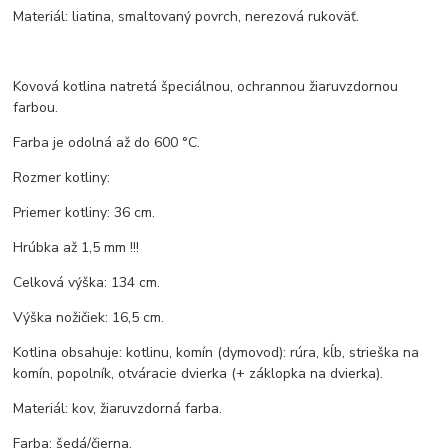
Materiál: liatina, smaltovaný povrch, nerezová rukoväť.
Kovová kotlina natretá špeciálnou, ochrannou žiaruvzdornou
farbou.
Farba je odolná až do 600 °C.
Rozmer kotliny:
Priemer kotliny: 36 cm.
Hrúbka až 1,5 mm !!!
Celková výška: 134 cm.
Výška nožičiek: 16,5 cm.
Kotlina obsahuje: kotlinu, komín (dymovod): rúra, kĺb, strieška na
komín, popolník, otváracie dvierka (+ záklopka na dvierka).
Materiál: kov, žiaruvzdorná farba.
Farba: šedá/čierna.