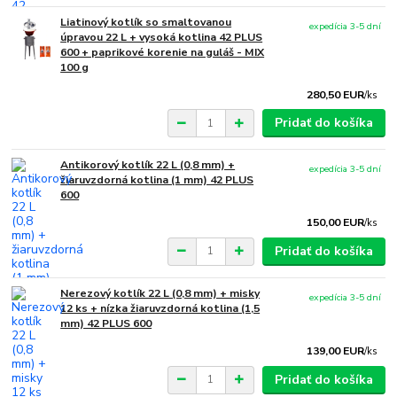
Liatinový kotlík so smaltovanou
expedícia 3-5 dní
úpravou 22 L + vysoká kotlina 42 PLUS
600 + paprikové korenie na guláš - MIX
100 g
280,50 EUR
/
ks
Pridať do košíka
Antikorový kotlík 22 L (0,8 mm) +
expedícia 3-5 dní
žiaruvzdorná kotlina (1 mm) 42 PLUS
600
150,00 EUR
/
ks
Pridať do košíka
Nerezový kotlík 22 L (0,8 mm) + misky
expedícia 3-5 dní
12 ks + nízka žiaruvzdorná kotlina (1,5
mm) 42 PLUS 600
139,00 EUR
/
ks
Pridať do košíka