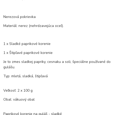
Nerezová pokrievka
Materiál: nerez (nehrdzavejúca oceľ).
1 x Sladké paprikové korenie
1 x Štipľavé paprikové korenie
Je to zmes sladkej papriky, cesnaku a soli, špeciálne používané do
gulášu.
Typ: mletá, sladká, štipľavá
Veľkosť: 2 x 100 g
Obal: vákuový obal
Paprikové korenie na guláš - sladké