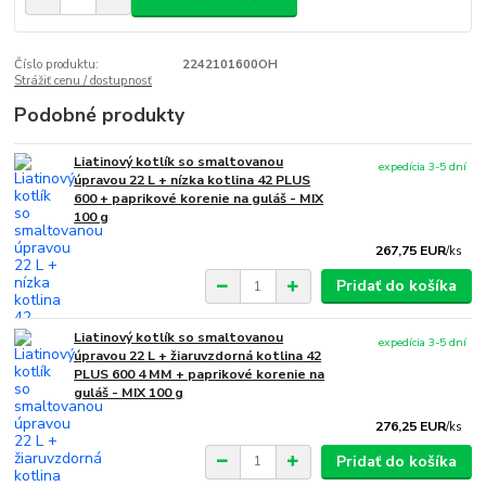
Číslo produktu:
2242101600OH
Strážiť cenu / dostupnosť
Podobné produkty
Liatinový kotlík so smaltovanou
expedícia 3-5 dní
úpravou 22 L + nízka kotlina 42 PLUS
600 + paprikové korenie na guláš - MIX
100 g
267,75 EUR
/
ks
Pridať do košíka
Liatinový kotlík so smaltovanou
expedícia 3-5 dní
úpravou 22 L + žiaruvzdorná kotlina 42
PLUS 600 4 MM + paprikové korenie na
guláš - MIX 100 g
276,25 EUR
/
ks
Pridať do košíka