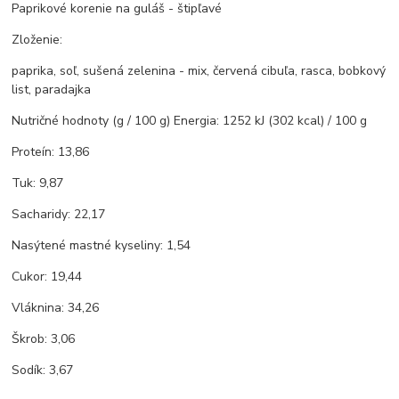
Paprikové korenie na guláš - štipľavé
Zloženie:
paprika, soľ, sušená zelenina - mix, červená cibuľa, rasca, bobkový
list, paradajka
Nutričné ​​hodnoty (g / 100 g) Energia: 1252 kJ (302 kcal) / 100 g
Proteín: 13,86
Tuk: 9,87
Sacharidy: 22,17
Nasýtené mastné kyseliny: 1,54
Cukor: 19,44
Vláknina: 34,26
Škrob: 3,06
Sodík: 3,67