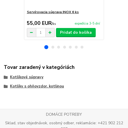
Servírovacia súprava INOX 6 ks
Servírovací 
55,00 EUR
9,95 EU
expedícia 3-5 dní
/
ks
Pridať do košíka
Tovar zaradený v kategóriách
Kotlíkové súpravy
Kotlíky s ohňovzdor. kotlinou
DOMÁCE POTREBY
Sklad, stav objednávok, osobný odber, reklamácie: +421 902 212