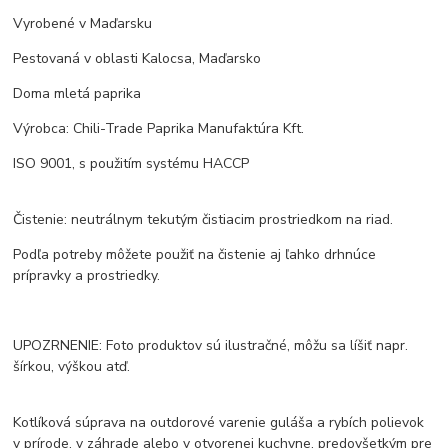
Vyrobené v Maďarsku
Pestovaná v oblasti Kalocsa, Maďarsko
Doma mletá paprika
Výrobca: Chili-Trade Paprika Manufaktúra Kft.
ISO 9001, s použitím systému HACCP
Čistenie: neutrálnym tekutým čistiacim prostriedkom na riad.
Podľa potreby môžete použiť na čistenie aj ľahko drhnúce
prípravky a prostriedky.
UPOZRNENIE: Foto produktov sú ilustračné, môžu sa líšiť napr.
šírkou, výškou atď.
Kotlíková súprava na outdorové varenie guláša a rybích polievok
v prírode, v záhrade alebo v otvorenej kuchyne, predovšetkým pre