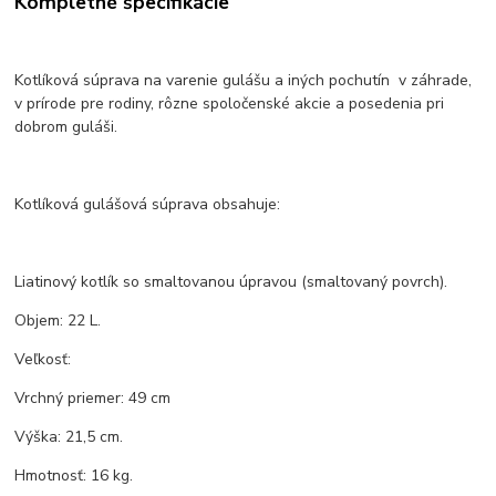
Kompletné špecifikácie
Kotlíková súprava na varenie gulášu a iných pochutín v záhrade,
v prírode pre rodiny, rôzne spoločenské akcie a posedenia pri
dobrom guláši.
Kotlíková gulášová súprava obsahuje:
Liatinový kotlík so smaltovanou úpravou (smaltovaný povrch).
Objem: 22 L.
Veľkosť:
Vrchný priemer: 49 cm
Výška: 21,5 cm.
Hmotnosť: 16 kg.