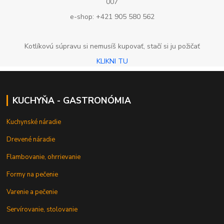
007
e-shop: +421 905 580 562
Kotlíkovú súpravu si nemusíš kupovať, stačí si ju požičať
KLIKNI TU
KUCHYŇA - GASTRONÓMIA
Kuchynské náradie
Drevené náradie
Flambovanie, ohrrievanie
Formy na pečenie
Varenie a pečenie
Servírovanie, stolovanie