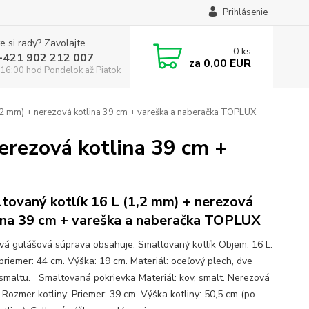
Prihlásenie
e si rady? Zavolajte.
0
ks
:+421 902 212 007
za
0,00 EUR
16:00 hod Pondelok až Piatok
,2 mm) + nerezová kotlina 39 cm + vareška a naberačka TOPLUX
erezová kotlina 39 cm +
tovaný kotlík 16 L (1,2 mm) + nerezová
ina 39 cm + vareška a naberačka TOPLUX
ová gulášová súprava obsahuje: Smaltovaný kotlík Objem: 16 L.
priemer: 44 cm. Výška: 19 cm. Materiál: oceľový plech, dve
 smaltu. Smaltovaná pokrievka Materiál: kov, smalt. Nerezová
 Rozmer kotliny: Priemer: 39 cm. Výška kotliny: 50,5 cm (po