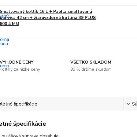
Smaltovaný kotlík 16 L + Paella smaltovaná
panvica 42 cm + žiaruvzdorná kotlina 39 PLUS
600 4 MM
VÝHODNÉ CENY
VŠETKO SKLADOM
Kotlíky za nízke ceny
99 % držíme skladom
etné špecifikácie
Sú
tné špecifikácie
 gulášová súprava obsahuje: