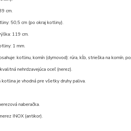
39 cm.
liny: 50,5 cm (po okraj kotliny).
výška: 119 cm.
tliny: 1 mm.
bsahuje: kotlinu, komín (dymovod): rúra, kĺb, strieška na komín, po
 kvalitná nehrdzavejúca oceľ (nerez).
kotlina je vhodná pre všetky druhy paliva.
nerezová naberačka.
 nerez INOX (antikor).