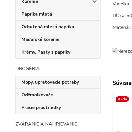
Korenie
Vareška
Paprika mletá
Dĺžka: 5
Ochutená mletá paprika
Materiál:
Maďarské korenie
Krémy, Pasty z papriky
DROGÉRIA
Súvisia
Mopy, upratovacie potreby
Odžmolkovače
Akcia
Pracie prostriedky
ZVÁRANIE A NAHRIEVANIE