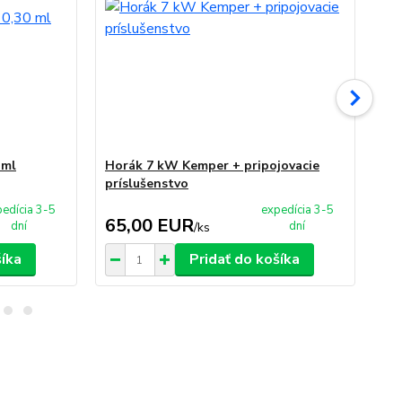
 ml
Horák 7 kW Kemper + pripojovacie
Sit
príslušenstvo
edícia 3-5
expedícia 3-5
65,00 EUR
5
dní
dní
/
ks
šíka
Pridať do košíka