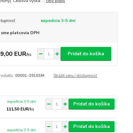
otliny). Celková výška: ...
celý popis
tupnosť
expedícia 3-5 dní
 sme platcovia DPH
9,00 EUR
Pridať do košíka
/
ks
roduktu:
00001-3916SM
Strážiť cenu / dostupnosť
expedícia 3-5 dní
Pridať do košíka
111,50 EUR
/
ks
Pridať do košíka
expedícia 3-5 dní