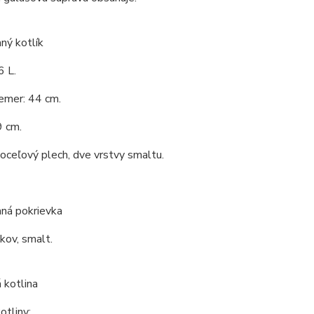
ný kotlík
6 L.
emer: 44 cm.
9 cm.
 oceľový plech, dve vrstvy smaltu.
ná pokrievka
 kov, smalt.
 kotlina
tliny: