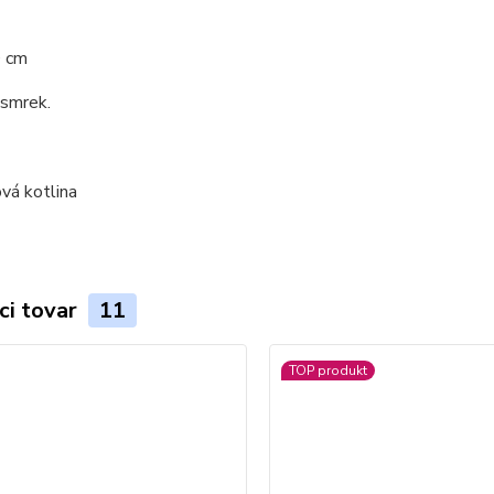
0 cm
 smrek.
ci tovar
11
TOP produkt