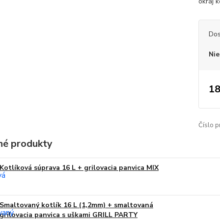
okraj k
Dos
Nie
18
Číslo p
é produkty
Kotlíková súprava 16 L + grilovacia panvica MIX
Smaltovaný kotlík 16 L (1,2mm) + smaltovaná
grilovacia panvica s uškami GRILL PARTY