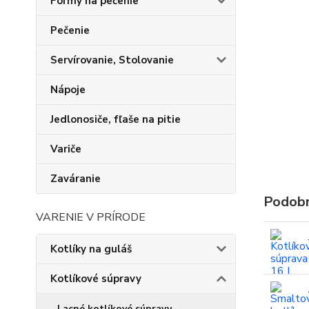
Formy na pečenie
Pečenie
Servírovanie, Stolovanie
Nápoje
Jedlonosiče, fľaše na pitie
Variče
Zaváranie
Podobn
VARENIE V PRÍRODE
Kotlíky na guláš
Kotlíkové súpravy
Lacné kotlíkové súpravy