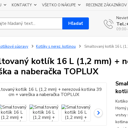
U
KONTAKTY
VŠETKO O NÁKUPE
RECENZIE ZÁKAZNÍKOV
Neviet
Hľadať
Tel.
09:00-
otlíkové súpravy
Kotlíky s nerez. kotlinou
Smaltovaný kotlík 16 L (1
tovaný kotlík 16 L (1,2 mm) + n
ška a naberačka TOPLUX
Smal
kotl
Kotlík
Horný 
vrstvy
kotlina