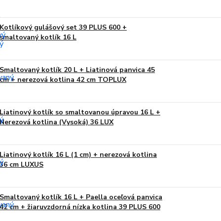
Kotlíkový gulášový set 39 PLUS 600 +
smaltovaný kotlík 16 L
Smaltovaný kotlík 20 L + Liatinová panvica 45
cm + nerezová kotlina 42 cm TOPLUX
Liatinový kotlík so smaltovanou úpravou 16 L +
Nerezová kotlina (Vysoká) 36 LUX
Liatinový kotlík 16 L (1 cm) + nerezová kotlina
36 cm LUXUS
Smaltovaný kotlík 16 L + Paella oceľová panvica
42 cm + žiaruvzdorná nízka kotlina 39 PLUS 600