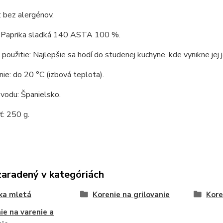
 bez alergénov.
: Paprika sladká 140 ASTA 100 %.
použitie: Najlepšie sa hodí do studenej kuchyne, kde vynikne jej
ie: do 20 °C (izbová teplota).
ôvodu: Španielsko.
: 250 g.
zaradený v kategóriách
ka mletá
Korenie na grilovanie
Kore
ie na varenie a