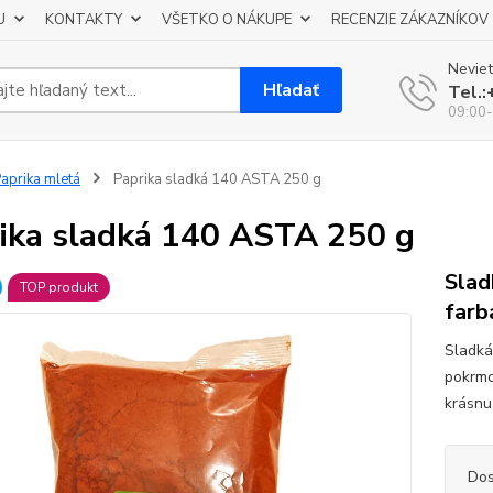
U
KONTAKTY
VŠETKO O NÁKUPE
RECENZIE ZÁKAZNÍKOV
Neviet
Hľadať
Tel.
09:00-
aprika mletá
Paprika sladká 140 ASTA 250 g
ika sladká 140 ASTA 250 g
Slad
TOP produkt
farb
Sladká
pokrmo
krásnu
Dos