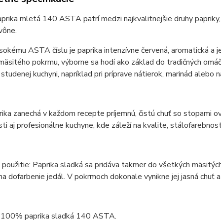
prika mletá 140 ASTA patrí medzi najkvalitnejšie druhy papriky, 
vône.
okému ASTA číslu je paprika intenzívne červená, aromatická a jej
äsitého pokrmu, výborne sa hodí ako základ do tradičných omáčok
v studenej kuchyni, napríklad pri príprave nátierok, marinád alebo 
ika zanechá v každom recepte príjemnú, čistú chuť so stopami ov
i aj profesionálne kuchyne, kde záleží na kvalite, stálofarebnosti
použitie: Paprika sladká sa pridáva takmer do všetkých mäsitýc
na dofarbenie jedál. V pokrmoch dokonale vynikne jej jasná chuť
: 100% paprika sladká 140 ASTA.