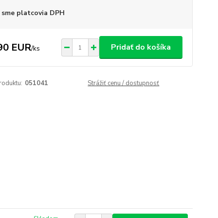
 sme platcovia DPH
90 EUR
Pridať do košíka
/
ks
roduktu:
051041
Strážiť cenu / dostupnosť