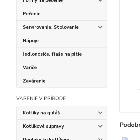
Formy na pečenie
Pečenie
Servírovanie, Stolovanie
Nápoje
Jedlonosiče, fľaše na pitie
Variče
Zaváranie
VARENIE V PRÍRODE
Kotlíky na guláš
Podobn
Kotlíkové súpravy
Doplnky ku kotlíkom