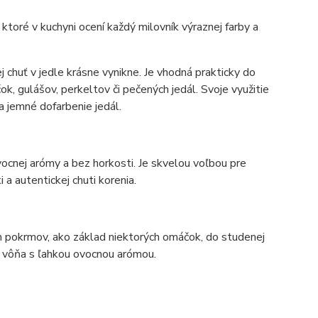
ktoré v kuchyni ocení každý milovník výraznej farby a
 chuť v jedle krásne vynikne. Je vhodná prakticky do
, gulášov, perkeltov či pečených jedál. Svoje využitie
na jemné dofarbenie jedál.
ocnej arómy a bez horkosti. Je skvelou voľbou pre
 a autentickej chuti korenia.
h pokrmov, ako základ niektorých omáčok, do studenej
 a vôňa s ľahkou ovocnou arómou.