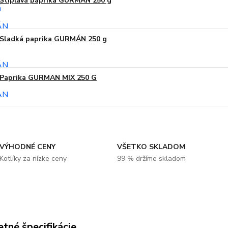
Štipľavá paprika GURMÁN 250 g
Sladká paprika GURMÁN 250 g
Paprika GURMAN MIX 250 G
VÝHODNÉ CENY
VŠETKO SKLADOM
Kotlíky za nízke ceny
99 % držíme skladom
tné špecifikácie