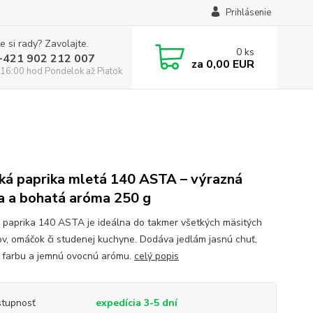
Prihlásenie
e si rady? Zavolajte.
0
ks
:+421 902 212 007
za
0,00 EUR
16:00 hod Pondelok až Piatok
ká paprika mletá 140 ASTA – výrazná
a a bohatá aróma 250 g
 paprika 140 ASTA je ideálna do takmer všetkých mäsitých
v, omáčok či studenej kuchyne. Dodáva jedlám jasnú chuť,
 farbu a jemnú ovocnú arómu.
celý popis
tupnosť
expedícia 3-5 dní