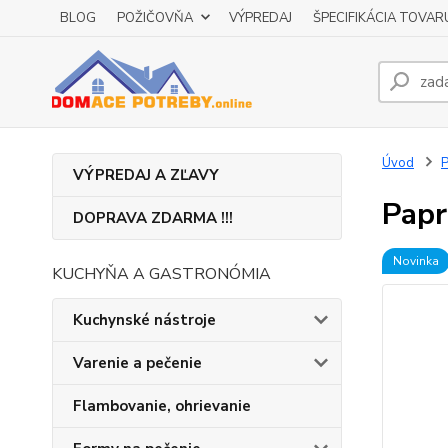
BLOG
POŽIČOVŇA
VÝPREDAJ
ŠPECIFIKÁCIA TOVAR
Úvod
P
VÝPREDAJ A ZĽAVY
Papr
DOPRAVA ZDARMA !!!
Novinka
KUCHYŇA A GASTRONÓMIA
Kuchynské nástroje
Varenie a pečenie
Flambovanie, ohrievanie