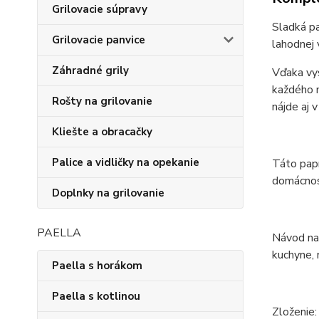
Grilovacie súpravy
Sladká pa
Grilovacie panvice
lahodnej 
Záhradné grily
Vďaka vys
každého m
Rošty na grilovanie
nájde aj 
Kliešte a obracačky
Palice a vidličky na opekanie
Táto papr
domácnost
Doplnky na grilovanie
PAELLA
Návod na 
kuchyne, 
Paella s horákom
Paella s kotlinou
Zloženie