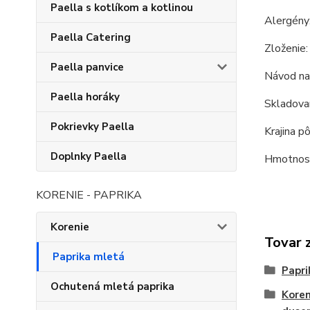
Paella s kotlíkom a kotlinou
Alergény:
Paella Catering
Zloženie
Paella panvice
Návod na 
Paella horáky
Skladovan
Pokrievky Paella
Krajina p
Doplnky Paella
Hmotnosť
KORENIE - PAPRIKA
Korenie
Tovar 
Paprika mletá
Papri
Ochutená mletá paprika
Koren