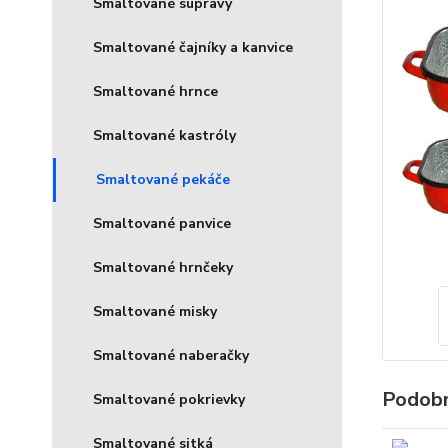
Smaltované súpravy
Smaltované čajníky a kanvice
Smaltované hrnce
Smaltované kastróly
Smaltované pekáče
Smaltované panvice
Smaltované hrnčeky
Smaltované misky
Smaltované naberačky
Podobn
Smaltované pokrievky
Smaltované sitká