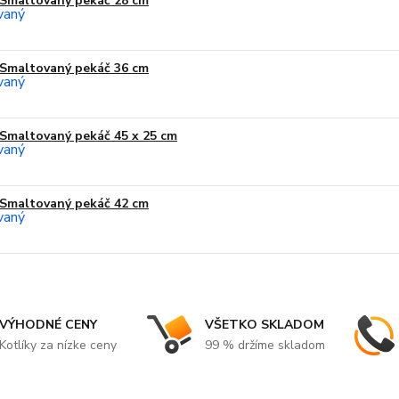
Smaltovaný pekáč 28 cm
Smaltovaný pekáč 36 cm
Smaltovaný pekáč 45 x 25 cm
Smaltovaný pekáč 42 cm
VÝHODNÉ CENY
VŠETKO SKLADOM
Kotlíky za nízke ceny
99 % držíme skladom