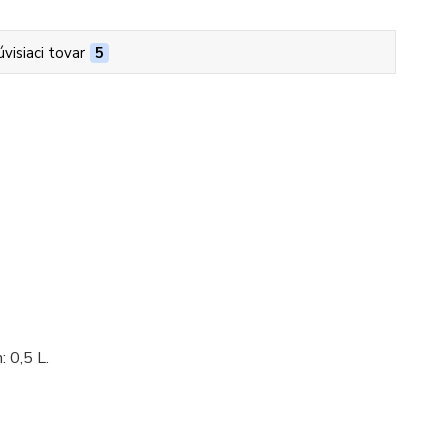
úvisiaci tovar
5
 0,5 L.