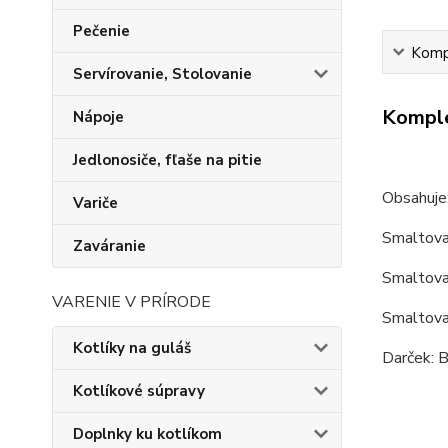
Pečenie
Kompl
Servírovanie, Stolovanie
Komple
Nápoje
Jedlonosiče, fľaše na pitie
Obsahuje
Variče
Smaltova
Zaváranie
Smaltova
VARENIE V PRÍRODE
Smaltova
Kotlíky na guláš
Darček: B
Kotlíkové súpravy
Doplnky ku kotlíkom