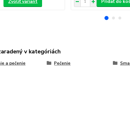
Zvoliť variant
Pridať do ko
zaradený v kategóriách
ie a pečenie
Pečenie
Smal