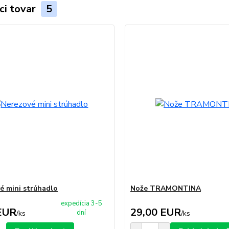
ci tovar
5
é mini strúhadlo
Nože TRAMONTINA
expedícia 3-5
EUR
29,00 EUR
dní
/
ks
/
ks