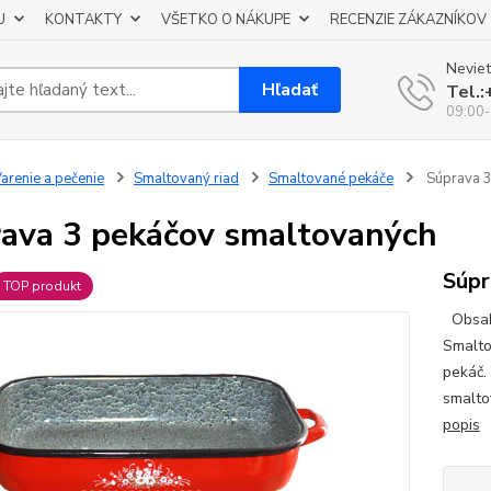
U
KONTAKTY
VŠETKO O NÁKUPE
RECENZIE ZÁKAZNÍKOV
Neviet
Hľadať
Tel.
09:00-
arenie a pečenie
Smaltovaný riad
Smaltované pekáče
Súprava 3
ava 3 pekáčov smaltovaných
Súpr
TOP produkt
Obsahu
Smalto
pekáč.
smalto
popis