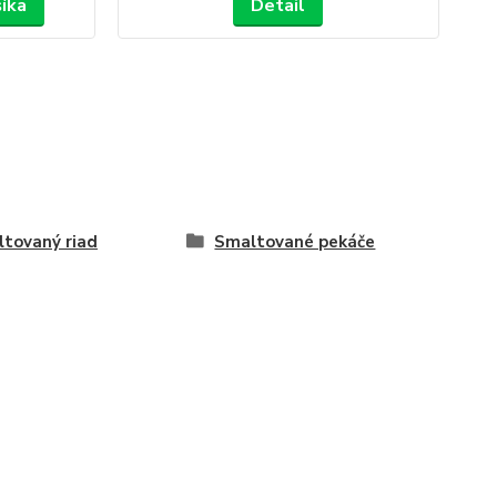
šíka
Detail
tovaný riad
Smaltované pekáče