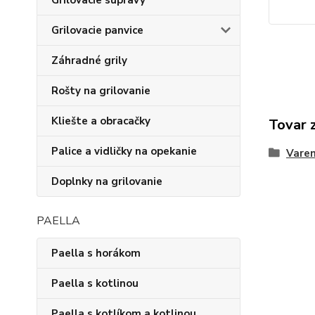
Grilovacie súpravy
Grilovacie panvice
Záhradné grily
Rošty na grilovanie
Kliešte a obracačky
Tovar 
Palice a vidličky na opekanie
Varen
Doplnky na grilovanie
PAELLA
Paella s horákom
Paella s kotlinou
Paella s kotlíkom a kotlinou