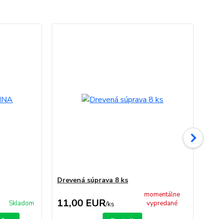
TO
Drevená súprava 8 ks
St
momentálne
11,00 EUR
1
Skladom
vypredané
/
ks