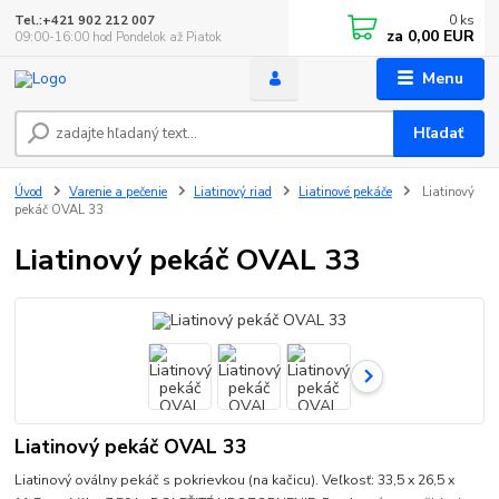
0
ks
Tel.:+421 902 212 007
za
0,00 EUR
09:00-16:00 hod Pondelok až Piatok
Menu
Hľadať
Úvod
Varenie a pečenie
Liatinový riad
Liatinové pekáče
Liatinový
pekáč OVAL 33
Liatinový pekáč OVAL 33
Liatinový pekáč OVAL 33
Liatinový oválny pekáč s pokrievkou (na kačicu). Veľkosť: 33,5 x 26,5 x