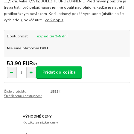
11,5 cm. Váha 7,59 kgDOLEŽITÉ UPOZORNENIE: Pred prvým použitím je
treba liatinový pekáč najprv jemne opáliť nad ohňom, keďže je natretá
protikoróznym povlakom. Keď liatinový pekáč vychladne (uistite sa že
vychladol), pekáč utrit...
celý popis
Dostupnosť
expedícia 3-5 dní
Nie sme platcovia DPH
53,90 EUR
/
ks
Pridať do košíka
Číslo produktu:
15534
Strážiť cenu / dostupnosť
VÝHODNÉ CENY
Kotlíky za nízke ceny