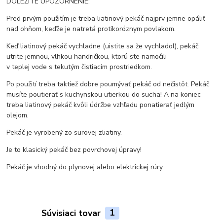
DOLEŽITÉ UPOZORNENIE:
Pred prvým použitím je treba liatinový pekáč najprv jemne opáliť
nad ohňom, keďže je natretá protikoróznym povlakom.
Keď liatinový pekáč vychladne (uistite sa že vychladol), pekáč
utrite jemnou, vlhkou handričkou, ktorú ste namočili
v teplej vode s tekutým čistiacim prostriedkom.
Po použití treba taktiež dobre poumývať pekáč od nečistôt. Pekáč
musíte poutierať s kuchynskou utierkou do sucha! A na koniec
treba liatinový pekáč kvôli údržbe vzhľadu ponatierať jedlým
olejom.
Pekáč je vyrobený zo surovej zliatiny.
Je to klasický pekáč bez povrchovej úpravy!
Pekáč je vhodný do plynovej alebo elektrickej rúry
Súvisiaci tovar
1