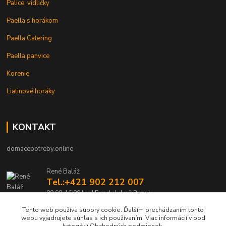
Palice, vidličky
Paella s horákom
Paella Catering
Paella panvice
Korenie
Liatinové horáky
KONTAKT
domacepotreby.online
René Baláž
Tel.:+421 902 212 007
09:00-16:00 hod Pondelok až Piatok
Tento web používa súbory cookie. Ďalším prechádzaním tohto
info@domacepotreby.online
webu vyjadrujete súhlas s ich používaním. Viac informácií v pod