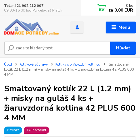
0
ks
Tel.:+421 902 212 007
za
0,00 EUR
09:00-16:00 hod Pondelok až Piatok
Menu
Hľadať
Úvod
Kotlíkové súpravy
Kotlíky s ohňovzdor. kotlinou
Smaltovaný
kotlík 22 L (1,2 mm) + misky na guláš 4 ks + žiaruvzdorná kotlina 42 PLUS 600
4 MM
Smaltovaný kotlík 22 L (1,2 mm)
+ misky na guláš 4 ks +
žiaruvzdorná kotlina 42 PLUS 600
4 MM
Novinka
TOP produkt