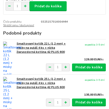
Pridať do košíka
Číslo produktu:
0325157016004MM
Strážiť cenu / dostupnosť
Podobné produkty
Smaltovaný kotlík 22 L (1,2 mm) +
expedícia 3-5 dní
misky na guláš 4 ks + nízka
žiaruvzdorná kotlina 42 PLUS 600
129,00 EUR
/
ks
Pridať do košíka
Smaltovaný kotlík 25 L (1,2 mm) +
expedícia 3-5 dní
misky na guláš 4 ks + nízka
žiaruvzdorná kotlina 42 PLUS 600
135,00 EUR
/
ks
Pridať do košíka