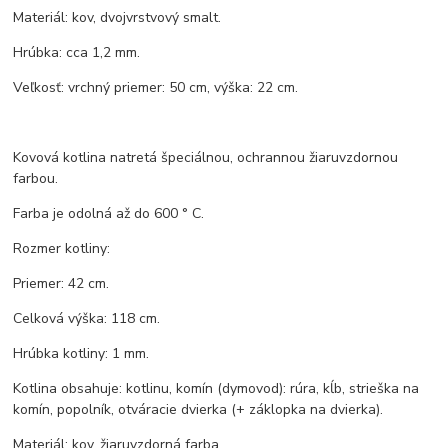
Materiál: kov, dvojvrstvový smalt.
Hrúbka: cca 1,2 mm.
Veľkosť: vrchný priemer: 50 cm, výška: 22 cm.
Kovová kotlina natretá špeciálnou, ochrannou žiaruvzdornou
farbou.
Farba je odolná až do 600 ° C.
Rozmer kotliny:
Priemer: 42 cm.
Celková výška: 118 cm.
Hrúbka kotliny: 1 mm.
Kotlina obsahuje: kotlinu, komín (dymovod): rúra, kĺb, strieška na
komín, popolník, otváracie dvierka (+ záklopka na dvierka).
Materiál: kov, žiaruvzdorná farba.