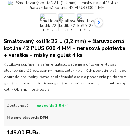
Smaltovaný kotlík 22 L (1,2 mm) + žiaruvzdorná
kotlina 42 PLUS 600 4 MM + nerezová pokrievka
+ vareška + misky na guláš 4 ks
Kotlíková súprava na varenie gulášu, pečenie a grilovanie klobás,
steakov, špekáčikov, slaniny, mäsa, zeleniny a iných pochutín v záhrade,
v prírode pre rodiny, rôzne spoločenské akcie a posedenia pri dobrom
guláši a grilovaní. Kotlíková gulášová súprava obsahuje: Smaltovaný
kotlík Objem: ...
celý popis
Dostupnosť
expedícia 3-5 dní
Nie sme platcovia DPH
149,00 EUR
/
ks