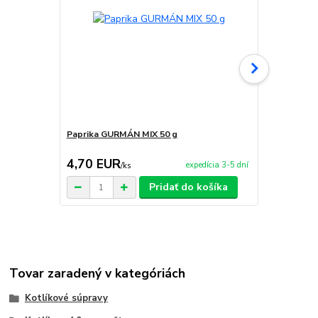
Paprika GURMÁN MIX 50 g
Paprika GU
4,70 EUR
18,90 E
expedícia 3-5 dní
/
ks
Pridať do košíka
Tovar zaradený v kategóriách
Kotlíkové súpravy