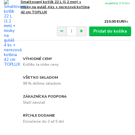
Smaltovaný kotlík 22 L (1,2 mm) +
expedícia 3-5 dní
misky na guláš 4 ks + nerezová kotlina
42 cm TOPLUX
210,00 EUR
/
ks
Pridať do košíka
VÝHODNÉ CENY
Kotlíky za nízke ceny
VŠETKO SKLADOM
99 % držíme skladom
ZÁKAZNÍCKA PODPORA
Stačí zavolať
RÝCHLE DODANIE
Doručenie do 3 až 5 dní