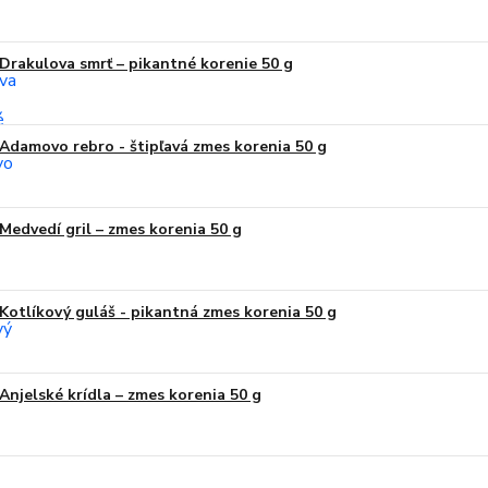
Drakulova smrť – pikantné korenie 50 g
Adamovo rebro - štipľavá zmes korenia 50 g
Medvedí gril – zmes korenia 50 g
Kotlíkový guláš - pikantná zmes korenia 50 g
Anjelské krídla – zmes korenia 50 g