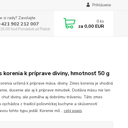
Prihlásenie
e si rady? Zavolajte.
0
ks
:+421 902 212 007
za
0,00 EUR
16:00 hod Pondelok až Piatok
 korenia k príprave diviny, hmotnosť 50 g
orenia určená k príprave mäsa, diviny. Zmes korenia je vhodná
enie, dusenie ale aj k príprave minutiek. Dodáva mäsu nie len
ú chuť diviny, ale pomáha aj dobrému tráveniu. Táto zmes
a vychádza z tradícií poľovníckej kuchyne a skúseností
avou tohto typu jedál. Korenie mô...
celý popis