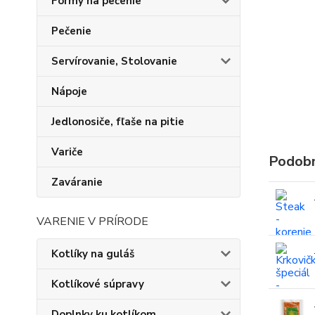
Formy na pečenie
Pečenie
Servírovanie, Stolovanie
Nápoje
Jedlonosiče, fľaše na pitie
Variče
Podobn
Zaváranie
VARENIE V PRÍRODE
Kotlíky na guláš
Kotlíkové súpravy
Doplnky ku kotlíkom