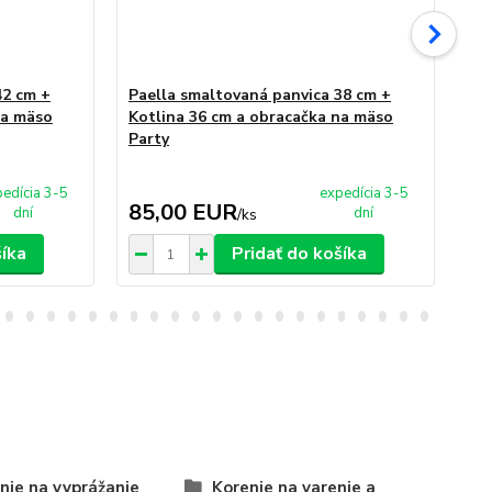
42 cm +
Paella smaltovaná panvica 38 cm +
Pa
na mäso
Kotlina 36 cm a obracačka na mäso
Ko
Party
Pa
edícia 3-5
expedícia 3-5
85,00 EUR
8
dní
dní
/
ks
šíka
Pridať do košíka
nie na vyprážanie
Korenie na varenie a