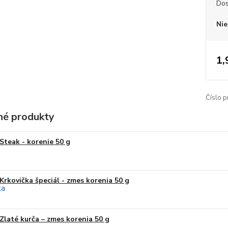
Dos
Nie
1,
Číslo p
é produkty
Steak - korenie 50 g
Krkovička špeciál - zmes korenia 50 g
Zlaté kurča – zmes korenia 50 g