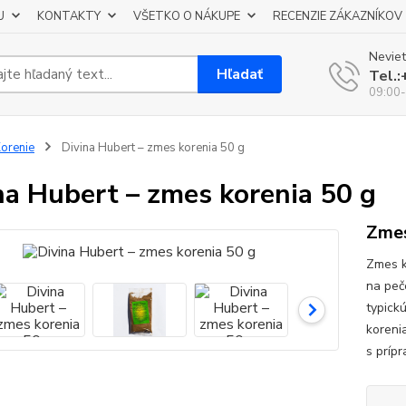
U
KONTAKTY
VŠETKO O NÁKUPE
RECENZIE ZÁKAZNÍKOV
Neviet
Hľadať
Tel.
09:00-
orenie
Divina Hubert – zmes korenia 50 g
na Hubert – zmes korenia 50 g
Zmes
Zmes k
na peč
typick
koreni
s prípr