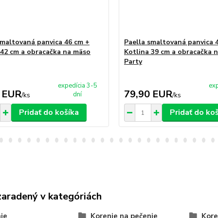
smaltovaná panvica 46 cm +
Paella smaltovaná panvica 
 42 cm a obracačka na mäso
Kotlina 39 cm a obracačka 
Party
expedícia 3-5
exp
 EUR
79,90 EUR
dní
/
ks
/
ks
Pridať do košíka
Pridať do ko
zaradený v kategóriách
ie
Korenie na pečenie
Kore