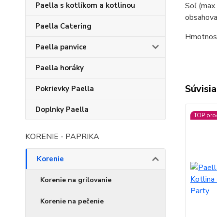
Paella s kotlíkom a kotlinou
Soľ (max.
obsahovať
Paella Catering
Hmotnosť
Paella panvice
Paella horáky
Súvisia
Pokrievky Paella
Doplnky Paella
TOP pro
KORENIE - PAPRIKA
Korenie
Korenie na grilovanie
Korenie na pečenie