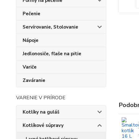
Formy na pečenie
Pečenie
Servírovanie, Stolovanie
Nápoje
Jedlonosiče, fľaše na pitie
Variče
Zaváranie
VARENIE V PRÍRODE
Podobn
Kotlíky na guláš
Kotlíkové súpravy
Lacné kotlíkové súpravy