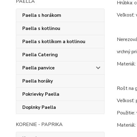
PAELLA
Hrúbka: c
Veľkosť: 
Paella s horákom
Paella s kotlinou
Nerezová
Paella s kotlíkom a kotlinou
vrchný pr
Paella Catering
Materiál:
Paella panvice
Paella horáky
Rošt na g
Pokrievky Paella
Veľkosť: 
Doplnky Paella
Použitie: 
KORENIE - PAPRIKA
Materiál: