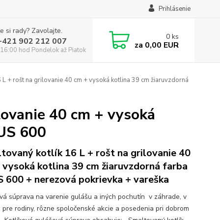
Prihlásenie
e si rady? Zavolajte.
0
ks
:+421 902 212 007
za
0,00 EUR
16:00 hod Pondelok až Piatok
 L + rošt na grilovanie 40 cm + vysoká kotlina 39 cm žiaruvzdorná
ilovanie 40 cm + vysoká
LUS 600
tovaný kotlík 16 L + rošt na grilovanie 40
 vysoká kotlina 39 cm žiaruvzdorná farba
 600 + nerezová pokrievka + vareška
ová súprava na varenie gulášu a iných pochutín v záhrade, v
e pre rodiny, rôzne spoločenské akcie a posedenia pri dobrom