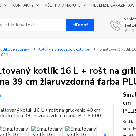
U
KONTAKTY
VŠETKO O NÁKUPE
RECENZIE ZÁKAZNÍKOV
Neviet
Hľadať
Tel.
09:00-
otlíkové súpravy
Kotlíky s ohňovzdor. kotlinou
Smaltovaný kotlík 16
S 600
tovaný kotlík 16 L + rošt na gr
ina 39 cm žiaruvzdorná farba P
Smal
cm +
PLUS
Kotlík
prírod