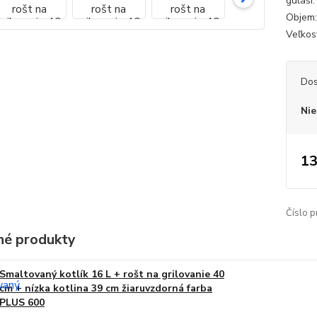
guláši
Objem: 
Veľkosť
Dos
Nie
13
Číslo p
é produkty
Smaltovaný kotlík 16 L + rošt na grilovanie 40
cm + nízka kotlina 39 cm žiaruvzdorná farba
PLUS 600