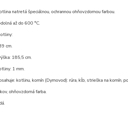
tlina natretá špeciálnou, ochrannou ohňovzdornou farbou.
odolná až do 600 °C.
tliny:
39 cm.
výška: 185,5 cm.
tliny: 1 mm.
bsahuje: kotlinu, komín (Dymovod): rúra, kĺb, strieška na komín, po
 kov, ohňovzdorná farba.
dá.