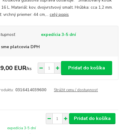
. Kotlíková gulášová súprava obsahuje: Smaltovaný kotlík
16 L. Materiál: kov, dvojvrstvový smalt. Hrúbka: cca 1,2 mm.
: vrchný priemer: 44 cm,...
celý popis
tupnosť
expedícia 3-5 dní
 sme platcovia DPH
9,00 EUR
Pridať do košíka
/
ks
roduktu:
0316414039600
Strážiť cenu / dostupnosť
Pridať do košíka
expedícia 3-5 dní