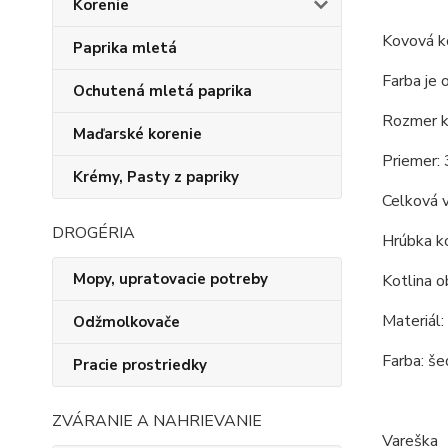
Korenie
Kovová ko
Paprika mletá
Farba je 
Ochutená mletá paprika
Rozmer ko
Maďarské korenie
Priemer: 
Krémy, Pasty z papriky
Celková 
DROGÉRIA
Hrúbka ko
Mopy, upratovacie potreby
Kotlina o
Materiál:
Odžmolkovače
Farba: še
Pracie prostriedky
ZVÁRANIE A NAHRIEVANIE
Vareška