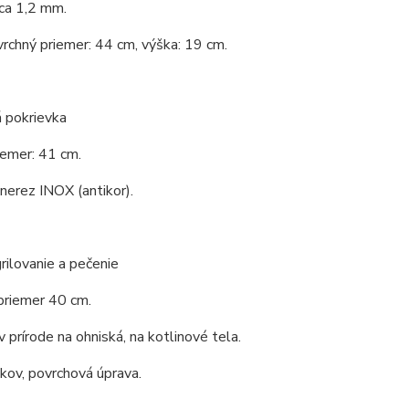
ca 1,2 mm.
vrchný priemer: 44 cm, výška: 19 cm.
 pokrievka
iemer: 41 cm.
 nerez INOX (antikor).
rilovanie a pečenie
priemer 40 cm.
v prírode na ohniská, na kotlinové tela.
 kov, povrchová úprava.