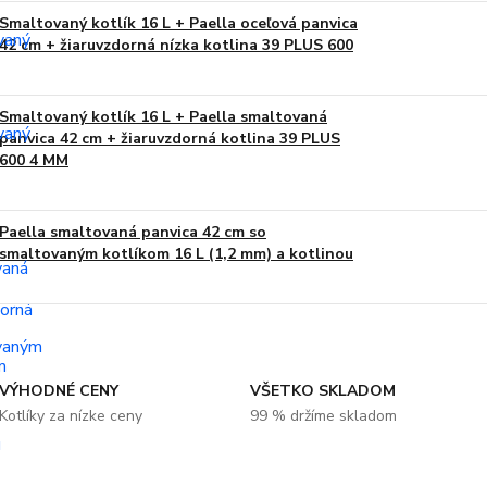
Smaltovaný kotlík 16 L + Paella oceľová panvica
42 cm + žiaruvzdorná nízka kotlina 39 PLUS 600
Smaltovaný kotlík 16 L + Paella smaltovaná
panvica 42 cm + žiaruvzdorná kotlina 39 PLUS
600 4 MM
Paella smaltovaná panvica 42 cm so
smaltovaným kotlíkom 16 L (1,2 mm) a kotlinou
VÝHODNÉ CENY
VŠETKO SKLADOM
Kotlíky za nízke ceny
99 % držíme skladom