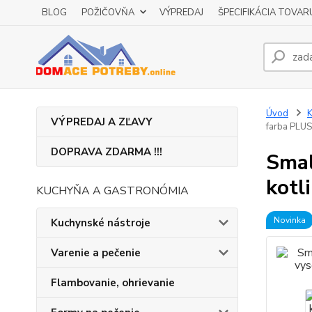
BLOG
POŽIČOVŇA
VÝPREDAJ
ŠPECIFIKÁCIA TOVAR
Úvod
K
VÝPREDAJ A ZĽAVY
farba PLU
DOPRAVA ZDARMA !!!
Smal
kotl
KUCHYŇA A GASTRONÓMIA
Novinka
Kuchynské nástroje
Varenie a pečenie
Flambovanie, ohrievanie