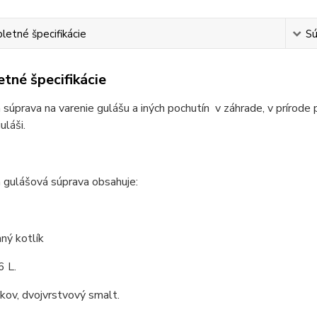
etné špecifikácie
Sú
tné špecifikácie
 súprava na varenie gulášu a iných pochutín v záhrade, v prírode 
láši.
 gulášová súprava obsahuje:
ný kotlík
6 L.
 kov, dvojvrstvový smalt.