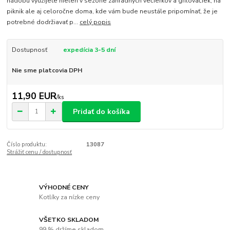
nádobu využijete nielen v sezóne záhradných večierkov a grilovačiek, na
piknik ale aj celoročne doma, kde vám bude neustále pripomínať, že je
potrebné dodržiavať p...
celý popis
Dostupnosť
expedícia 3-5 dní
Nie sme platcovia DPH
11,90 EUR
/
ks
Pridať do košíka
Číslo produktu:
13087
Strážiť cenu / dostupnosť
VÝHODNÉ CENY
Kotlíky za nízke ceny
VŠETKO SKLADOM
99 % držíme skladom