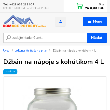
0
ks
Tel.:+421 902 212 007
za
0,00 EUR
09:00-16:00 hod Pondelok až Piatok
Menu
Hľadať
Úvod
Jedlonosiče, fľaše na pitie
Džbán na nápoje s kohútikom 4 L
Džbán na nápoje s kohútikom 4 L
Novinka