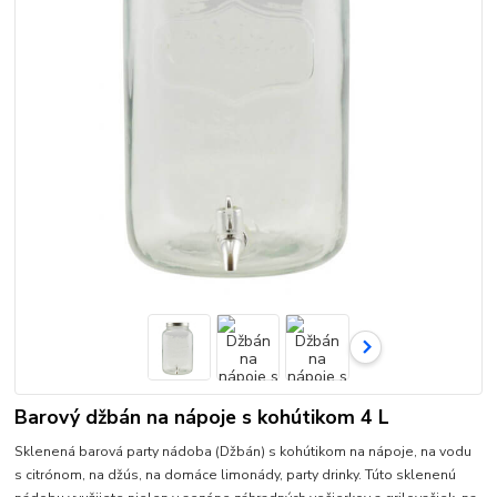
Barový džbán na nápoje s kohútikom 4 L
Sklenená barová party nádoba (Džbán) s kohútikom na nápoje, na vodu
s citrónom, na džús, na domáce limonády, party drinky. Túto sklenenú