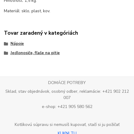
Hmotnosť: 1,5 kg.
Materiál: sklo, plast, kov.
Tovar zaradený v kategóriách
Nápoje
Jedlonosiče, fľaše na pitie
DOMÁCE POTREBY
Sklad, stav objednávok, osobný odber, reklamácie: +421 902 212
007
e-shop: +421 905 580 562
Kotlíkovú súpravu si nemusíš kupovať, stačí si ju požičať
KLIKNI TU