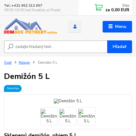
0
ks
Tel.:+421 902 212 007
za
0,00 EUR
09:00-16:00 hod Pondelok až Piatok
Menu
Hľadať
Úvod
Nápoje
Demižón 5 L
Demižón 5 L
Novinka
Sklenený demižón, objem 5 L