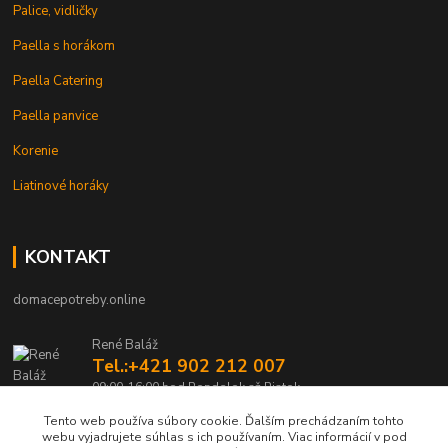
Palice, vidličky
Paella s horákom
Paella Catering
Paella panvice
Korenie
Liatinové horáky
KONTAKT
domacepotreby.online
René Baláž
Tel.:+421 902 212 007
09:00-16:00 hod Pondelok až Piatok
Tento web používa súbory cookie. Ďalším prechádzaním tohto
info@domacepotreby.online
webu vyjadrujete súhlas s ich používaním. Viac informácií v pod