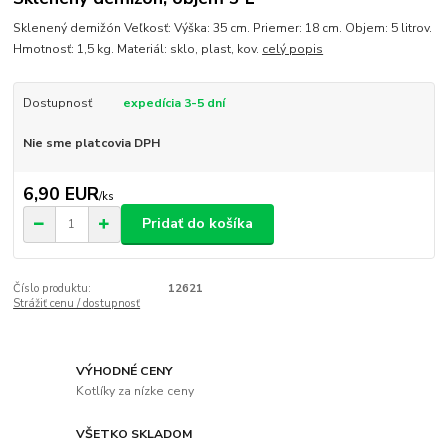
Sklenený demižón Veľkosť: Výška: 35 cm. Priemer: 18 cm. Objem: 5 litrov.
Hmotnosť: 1,5 kg. Materiál: sklo, plast, kov.
celý popis
Dostupnosť
expedícia 3-5 dní
Nie sme platcovia DPH
6,90 EUR
/
ks
Pridať do košíka
Číslo produktu:
12621
Strážiť cenu / dostupnosť
VÝHODNÉ CENY
Kotlíky za nízke ceny
VŠETKO SKLADOM