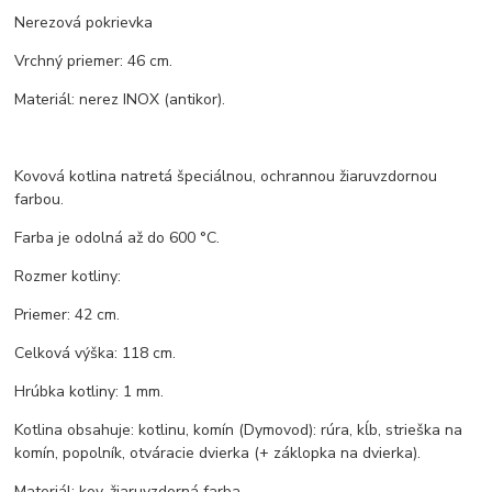
Nerezová pokrievka
Vrchný priemer: 46 cm.
Materiál: nerez INOX (antikor).
Kovová kotlina natretá špeciálnou, ochrannou žiaruvzdornou
farbou.
Farba je odolná až do 600 °C.
Rozmer kotliny:
Priemer: 42 cm.
Celková výška: 118 cm.
Hrúbka kotliny: 1 mm.
Kotlina obsahuje: kotlinu, komín (Dymovod): rúra, kĺb, strieška na
komín, popolník, otváracie dvierka (+ záklopka na dvierka).
Materiál: kov, žiaruvzdorná farba.