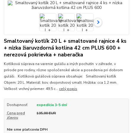
Smaltovaný kotlík 20 L + smaltované rajnice 4 ks
+ nízka žiaruvzdorná kotlina 42 cm PLUS 600 +
nerezová pokrievka + naberačka
Kotlíková súprava na varenie gulášu a iných pochutín v záhrade, v
prírode pre rodiny, rôzne spoločenské akcie a posedenia pri dobrom
guláši. Kotlíková gulášová súprava obsahuje: Smaltovaný kotlík
Objem: 20 L. Materiál: kov, dvojvrstvový smalt. Hrúbka: cca 1,2 mm.
Veľkosť: vrchný priemer: 49,5 c...
celý popis
Dostupnosť
expedícia 3-5 dní
Cena pred
135,00 EUR
zľavou
Nie sme platcovia DPH