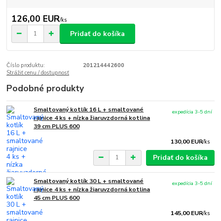
126,00 EUR
/
ks
Pridať do košíka
Číslo produktu:
201214442600
Strážiť cenu / dostupnosť
Podobné produkty
Smaltovaný kotlík 16 L + smaltované
expedícia 3-5 dní
rajnice 4 ks + nízka žiaruvzdorná kotlina
39 cm PLUS 600
130,00 EUR
/
ks
Pridať do košíka
Smaltovaný kotlík 30 L + smaltované
expedícia 3-5 dní
rajnice 4 ks + nízka žiaruvzdorná kotlina
45 cm PLUS 600
145,00 EUR
/
ks