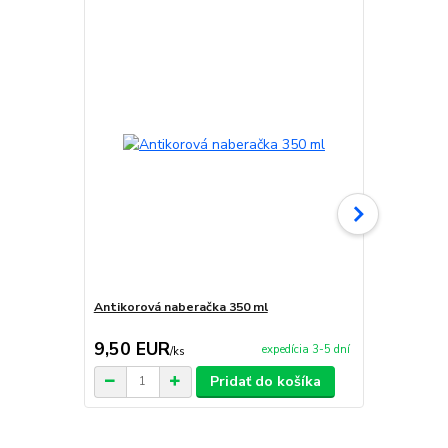
TOP produkt
Akcia
Antikorová naberačka 350 ml
Horák 7 kW 
príslušenst
9,50 EUR
65,00 E
expedícia 3-5 dní
/
ks
Pridať do košíka