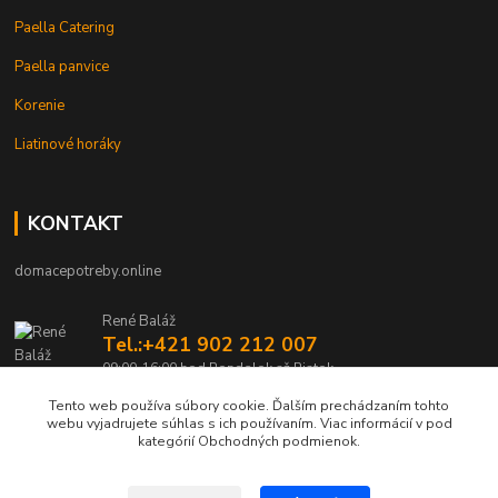
Paella Catering
Paella panvice
Korenie
Liatinové horáky
KONTAKT
domacepotreby.online
René Baláž
Tel.:+421 902 212 007
09:00-16:00 hod Pondelok až Piatok
Tento web používa súbory cookie. Ďalším prechádzaním tohto
info@domacepotreby.online
webu vyjadrujete súhlas s ich používaním. Viac informácií v pod
kategórií Obchodných podmienok.