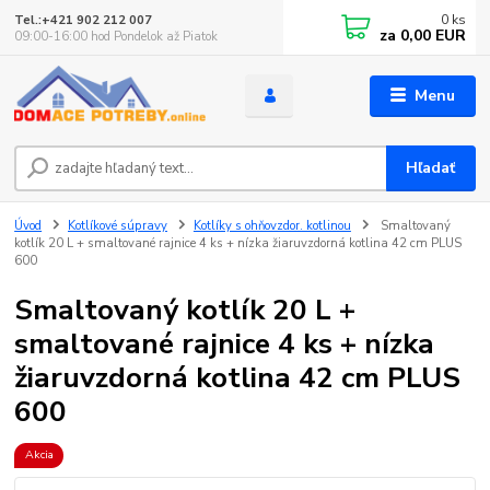
0
ks
Tel.:+421 902 212 007
za
0,00 EUR
09:00-16:00 hod Pondelok až Piatok
Menu
Hľadať
Úvod
Kotlíkové súpravy
Kotlíky s ohňovzdor. kotlinou
Smaltovaný
kotlík 20 L + smaltované rajnice 4 ks + nízka žiaruvzdorná kotlina 42 cm PLUS
600
Smaltovaný kotlík 20 L +
smaltované rajnice 4 ks + nízka
žiaruvzdorná kotlina 42 cm PLUS
600
Akcia