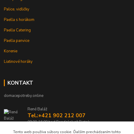
Palice, vidličky
Paella s horákom
Paella Catering
Paella panvice
Korenie
Liatinové horáky
KONTAKT
domacepotreby.online
René Baláž
Tel.:+421 902 212 007
09:00-16:00 hod Pondelok až Piatok
Tento web používa súbory cookie. Ďalším prechádzaním tohto
info@domacepotreby.online