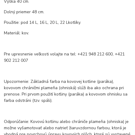
Výška 40 cm.
Dolný priemer 48 cm.
Použitie: pod 14 L, 16 L, 20 L, 22 Lkotlíky.
Materiál: kov.
Pre upresnenie veľkosti volajte na tel: +421 948 212 600, +421
902 212 007
Upozornenie: Základná farba na kovovej kotline (paráka),
kovovom chráničmi plameňa (ohniská) slúži iba ako ochrana pri
prenose. Pri prvom použití kotliny (paráka) a kovovom ohnisku sa
farba odstráni (tzv. spáli).
Odporúčanie: Kovovú kotlinu alebo chrániče plameňa (ohniska) je
možne vyšamotovať alebo natrieť žiaruvzdornou farbou, ktorá je
vhodná pre povrchovú úpravu kovových plôch, ktoré sú vystavené