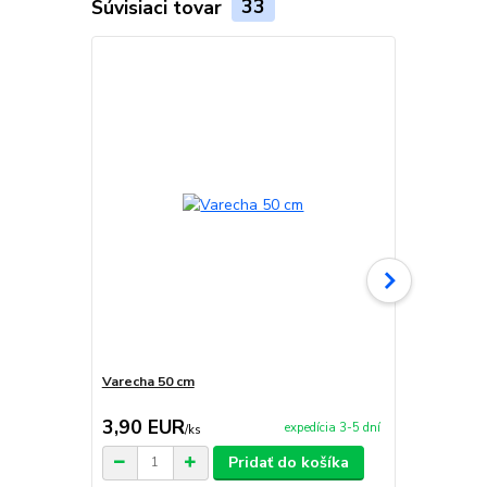
Súvisiaci tovar
33
Akcia
Varecha 50 cm
Servírovaci
3,90 EUR
59,90 E
expedícia 3-5 dní
/
ks
Pridať do košíka