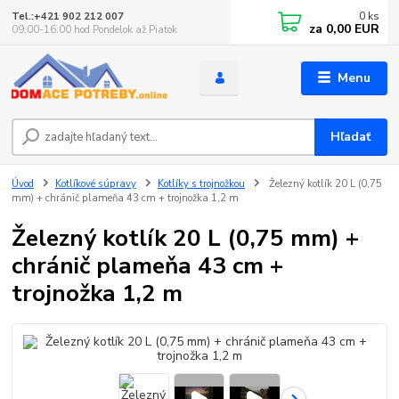
0
ks
Tel.:+421 902 212 007
za
0,00 EUR
09:00-16:00 hod Pondelok až Piatok
Menu
Hľadať
Úvod
Kotlíkové súpravy
Kotlíky s trojnožkou
Železný kotlík 20 L (0,75
mm) + chránič plameňa 43 cm + trojnožka 1,2 m
Železný kotlík 20 L (0,75 mm) +
chránič plameňa 43 cm +
trojnožka 1,2 m