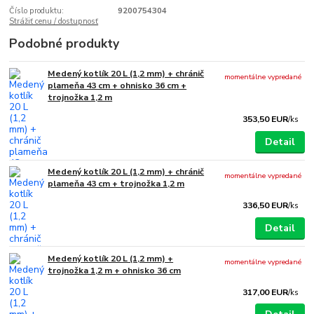
Číslo produktu:
9200754304
Strážiť cenu / dostupnosť
Podobné produkty
Medený kotlík 20 L (1,2 mm) + chránič
momentálne vypredané
plameňa 43 cm + ohnisko 36 cm +
trojnožka 1,2 m
353,50 EUR
/
ks
Detail
Medený kotlík 20 L (1,2 mm) + chránič
momentálne vypredané
plameňa 43 cm + trojnožka 1,2 m
336,50 EUR
/
ks
Detail
Medený kotlík 20 L (1,2 mm) +
momentálne vypredané
trojnožka 1,2 m + ohnisko 36 cm
317,00 EUR
/
ks