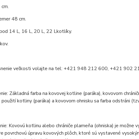
 cm.
iemer 48 cm.
 pod 14 L, 16 L, 20 L, 22 Lkotlíky.
 kov.
snenie veľkosti volajte na tel: +421 948 212 600, +421 902 
ie: Základná farba na kovovej kotline (paráka), kovovom chráničm
 použití kotliny (paráka) a kovovom ohnisku sa farba odstráni (tzv.
ie: Kovovú kotlinu alebo chrániče plameňa (ohniska) je možne vy
e povrchovú úpravu kovových plôch, ktoré sú vystavené vysokým 