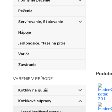
Formy na pečenie
Pečenie
Servírovanie, Stolovanie
Nápoje
Jedlonosiče, fľaše na pitie
Variče
Zaváranie
Podobn
VARENIE V PRÍRODE
Kotlíky na guláš
Kotlíkové súpravy
Lacné kotlíkové súpravy