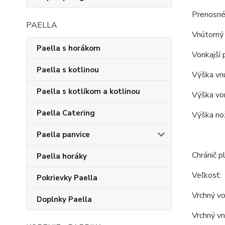
Prenosné
PAELLA
Vnútorný 
Paella s horákom
Vonkajší 
Paella s kotlinou
Výška vnú
Paella s kotlíkom a kotlinou
Výška von
Paella Catering
Výška nož
Paella panvice
Chránič p
Paella horáky
Veľkosť:
Pokrievky Paella
Vrchný vo
Doplnky Paella
Vrchný vn