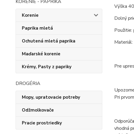
KORENIE - PAPRIKA
Výška 40
Korenie
Dolný pr
Paprika mletá
Použitie:
Ochutená mletá paprika
Materiál:
Maďarské korenie
Pre upre
Krémy, Pasty z papriky
DROGÉRIA
Upozornen
Pri prvom
Mopy, upratovacie potreby
Odžmolkovače
Odporúčan
Pracie prostriedky
vhodná pr