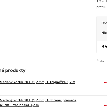
1,2 m.
profil
Dos
Nie
35
Číslo p
é produkty
Medený kotlík 20 L (1,2 mm) + trojnožka 1,2 m
m
Medený kotlík 20 L (1,2 mm) + chránič plameňa
43 cm + trojnožka 1,2 m
m