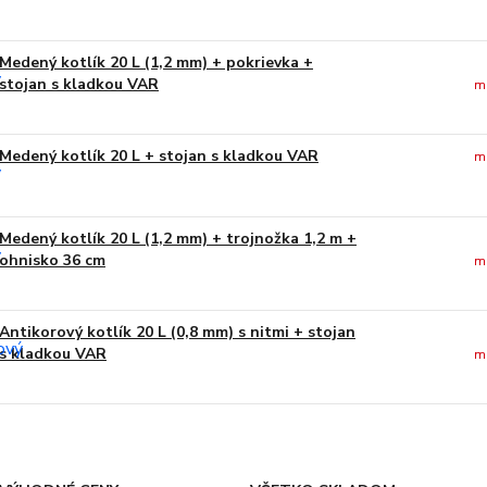
Medený kotlík 20 L (1,2 mm) + pokrievka +
stojan s kladkou VAR
m
Medený kotlík 20 L + stojan s kladkou VAR
m
Medený kotlík 20 L (1,2 mm) + trojnožka 1,2 m +
ohnisko 36 cm
m
Antikorový kotlík 20 L (0,8 mm) s nitmi + stojan
s kladkou VAR
m