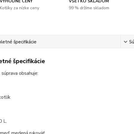
VÝHODNÉ CENY
VŠETKO SKLADOM
Kotlíky za nízke ceny
99 % držíme skladom
etné špecifikácie
Sú
tné špecifikácie
 súprava obsahuje:
otlík
0 L.
 meď, medená rukoväť.