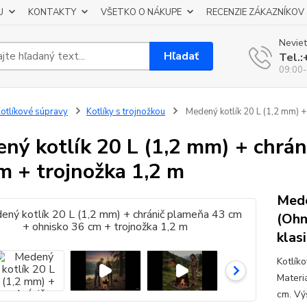
U
KONTAKTY
VŠETKO O NÁKUPE
RECENZIE ZÁKAZNÍKOV
Neviet
Hľadať
Tel.
09:00-
otlíkové súpravy
Kotlíky s trojnožkou
Medený kotlík 20 L (1,2 mm) +
ný kotlík 20 L (1,2 mm) + chrá
m + trojnožka 1,2 m
Mede
(Ohn
klas
Kotlík
Materi
cm. Vý