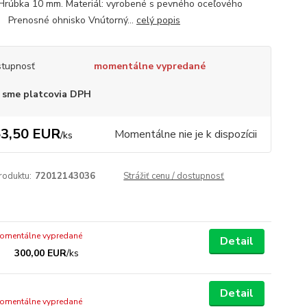
 Hrúbka 10 mm. Materiál: vyrobené s pevného oceľového
u. Prenosné ohnisko Vnútorný...
celý popis
tupnosť
momentálne vypredané
 sme platcovia DPH
3,50 EUR
Momentálne nie je k dispozícii
/
ks
roduktu:
72012143036
Strážiť cenu / dostupnosť
omentálne vypredané
Detail
300,00 EUR
/
ks
Detail
omentálne vypredané