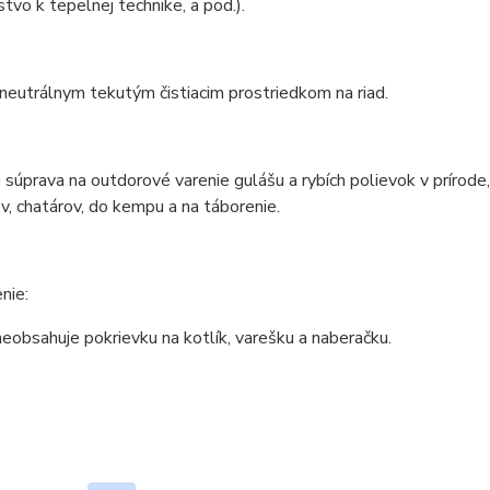
stvo k tepelnej technike, a pod.).
 neutrálnym tekutým čistiacim prostriedkom na riad.
 súprava na outdorové varenie gulášu a rybích polievok v prírod
v, chatárov, do kempu a na táborenie.
nie:
eobsahuje pokrievku na kotlík, varešku a naberačku.