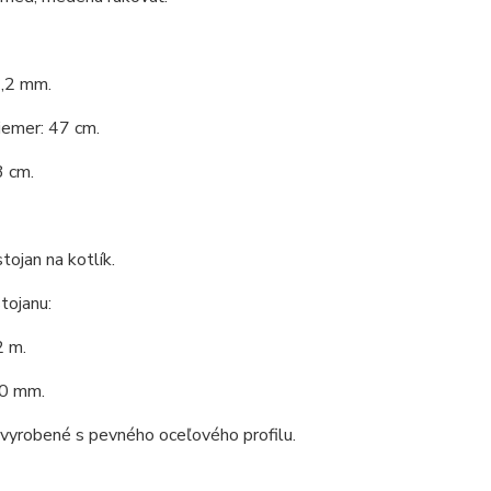
1,2 mm.
iemer: 47 cm.
3 cm.
tojan na kotlík.
tojanu:
2 m.
0 mm.
 vyrobené s pevného oceľového profilu.