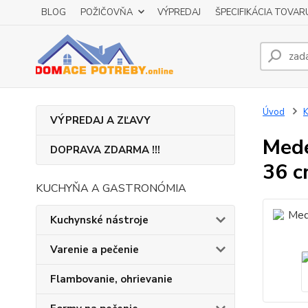
BLOG
POŽIČOVŇA
VÝPREDAJ
ŠPECIFIKÁCIA TOVAR
Úvod
K
VÝPREDAJ A ZĽAVY
Mede
DOPRAVA ZDARMA !!!
36 c
KUCHYŇA A GASTRONÓMIA
Kuchynské nástroje
Varenie a pečenie
Flambovanie, ohrievanie