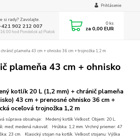
Prihlásenie
e si rady? Zavolajte.
0
ks
:+421 902 212 007
za
0,00 EUR
16:00 hod Pondelok až Piatok
 chránič plameňa 43 cm + ohnisko 36 cm + trojnožka 1,2 m
nič plameňa 43 cm + ohnisko
ný kotlík 20 L (1,2 mm) + chránič plameňa
isko) 43 cm + prenosné ohnisko 36 cm +
ická oceľová trojnožka 1,2 m
ová súprava obsahuje: Medený kotlík Veľkosť: Objem: 20 L.
ál: meď, medená rukoväť. Hrúbka: 1,2 mm. Vrchný priemer: 47
ška: 23 cm. Klasický stojan na kotlík. Veľkosť stojanu: Výška