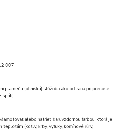
212 007
i plameňa (ohniská) slúži iba ako ochrana pri prenose.
 spáli).
šamotovať alebo natrieť žiaruvzdornou farbou, ktorá je
teplotám (kotly, krby, výfuky, komínové rúry,